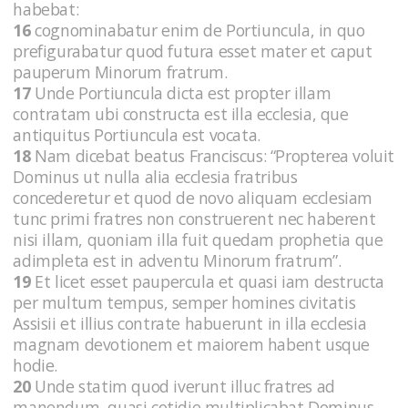
habebat:
16
cognominabatur enim de Portiuncula, in quo
prefigurabatur quod futura esset mater et caput
pauperum Minorum fratrum.
17
Unde Portiuncula dicta est propter illam
contratam ubi constructa est illa ecclesia, que
antiquitus Portiuncula est vocata.
18
Nam dicebat beatus Franciscus: “Propterea voluit
Dominus ut nulla alia ecclesia fratribus
concederetur et quod de novo aliquam ecclesiam
tunc primi fratres non construerent nec haberent
nisi illam, quoniam illa fuit quedam prophetia que
adimpleta est in adventu Minorum fratrum”.
19
Et licet esset paupercula et quasi iam destructa
per multum tempus, semper homines civitatis
Assisii et illius contrate habuerunt in illa ecclesia
magnam devotionem et maiorem habent usque
hodie.
20
Unde statim quod iverunt illuc fratres ad
manendum, quasi cotidie multiplicabat Dominus