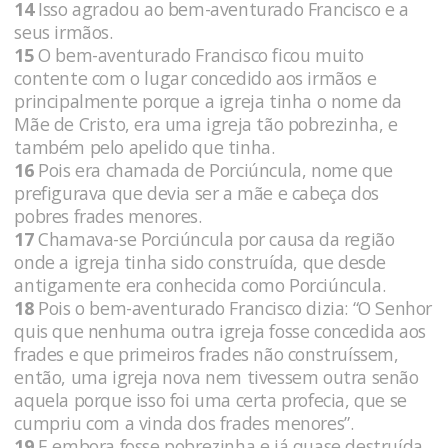
14
Isso agradou ao bem-aventurado Francisco e a
seus irmãos.
15
O bem-aventurado Francisco ficou muito
contente com o lugar concedido aos irmãos e
principalmente porque a igreja tinha o nome da
Mãe de Cristo, era uma igreja tão pobrezinha, e
também pelo apelido que tinha.
16
Pois era chamada de Porciúncula, nome que
prefigurava que devia ser a mãe e cabeça dos
pobres frades menores.
17
Chamava-se Porciúncula por causa da região
onde a igreja tinha sido construída, que desde
antigamente era conhecida como Porciúncula.
18
Pois o bem-aventurado Francisco dizia: “O Senhor
quis que nenhuma outra igreja fosse concedida aos
frades e que primeiros frades não construíssem,
então, uma igreja nova nem tivessem outra senão
aquela porque isso foi uma certa profecia, que se
cumpriu com a vinda dos frades menores”.
19
E embora fosse pobrezinha e já quase destruída