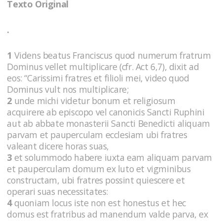
Texto Original
.
1
Videns beatus Franciscus quod numerum fratrum
Dominus vellet multiplicare (cfr. Act 6,7), dixit ad
eos: “Carissimi fratres et filioli mei, video quod
Dominus vult nos multiplicare;
2
unde michi videtur bonum et religiosum
acquirere ab episcopo vel canonicis Sancti Ruphini
aut ab abbate monasterii Sancti Benedicti aliquam
parvam et pauperculam ecclesiam ubi fratres
valeant dicere horas suas,
3
et solummodo habere iuxta eam aliquam parvam
et pauperculam domum ex luto et vigminibus
constructam, ubi fratres possint quiescere et
operari suas necessitates:
4
quoniam locus iste non est honestus et hec
domus est fratribus ad manendum valde parva, ex