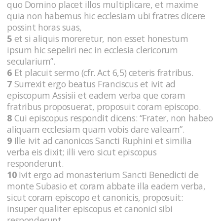
quo Domino placet illos multiplicare, et maxime
quia non habemus hic ecclesiam ubi fratres dicere
possint horas suas,
5
et si aliquis moreretur, non esset honestum
ipsum hic sepeliri nec in ecclesia clericorum
secularium”.
6
Et placuit sermo (cfr. Act 6,5) ceteris fratribus.
7
Surrexit ergo beatus Franciscus et ivit ad
episcopum Assisii et eadem verba que coram
fratribus proposuerat, proposuit coram episcopo.
8
Cui episcopus respondit dicens: “Frater, non habeo
aliquam ecclesiam quam vobis dare valeam”.
9
Ille ivit ad canonicos Sancti Ruphini et similia
verba eis dixit; illi vero sicut episcopus
responderunt.
10
Ivit ergo ad monasterium Sancti Benedicti de
monte Subasio et coram abbate illa eadem verba,
sicut coram episcopo et canonicis, proposuit:
insuper qualiter episcopus et canonici sibi
responderunt.