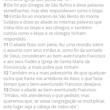
9
Ele foi aos cônegos de São Rufino e disse palavras
semelhantes; mas eles responderam como o bispo.
10
Então foi ao mosteiro de São Bento do monte
Subásio e disse ao abade as mesmas palavras que
tinha dito ao bispo e aos cônegos; e também
contou como o bispo e os cônegos tinham
respondido.
11
O abade ficou com pena, fez uma reunião sobre
o assunto com seus irmãos e, como foi da vontade
de Deus, concederam ao bem-aventurado Francisco
e aos seus frades a igreja de Santa Maria da
Porciúncula, a mais pobre que tinham.
12
Também era a mais pobrezinha do que qualquer
outra que havia nos arredores de Assis; o que fazia
tempo que o bem-aventurado Francisco desejava.
13
Disse o abade ao bem-aventurado Francisco:
“Irmãos, nós atendemos o que pediste; mas
queremos que, se vossa congregação se multiplicar,
este lugar seja a cabeça de todos vós”.