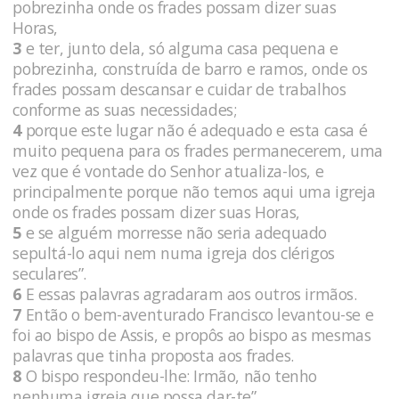
pobrezinha onde os frades possam dizer suas
Horas,
3
e ter, junto dela, só alguma casa pequena e
pobrezinha, construída de barro e ramos, onde os
frades possam descansar e cuidar de trabalhos
conforme as suas necessidades;
4
porque este lugar não é adequado e esta casa é
muito pequena para os frades permanecerem, uma
vez que é vontade do Senhor atualiza-los, e
principalmente porque não temos aqui uma igreja
onde os frades possam dizer suas Horas,
5
e se alguém morresse não seria adequado
sepultá-lo aqui nem numa igreja dos clérigos
seculares”.
6
E essas palavras agradaram aos outros irmãos.
7
Então o bem-aventurado Francisco levantou-se e
foi ao bispo de Assis, e propôs ao bispo as mesmas
palavras que tinha proposta aos frades.
8
O bispo respondeu-lhe: Irmão, não tenho
nenhuma igreja que possa dar-te”.