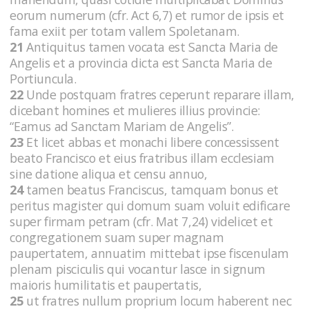
eorum numerum (cfr. Act 6,7) et rumor de ipsis et
fama exiit per totam vallem Spoletanam.
21
Antiquitus tamen vocata est Sancta Maria de
Angelis et a provincia dicta est Sancta Maria de
Portiuncula.
22
Unde postquam fratres ceperunt reparare illam,
dicebant homines et mulieres illius provincie:
“Eamus ad Sanctam Mariam de Angelis”.
23
Et licet abbas et monachi libere concessissent
beato Francisco et eius fratribus illam ecclesiam
sine datione aliqua et censu annuo,
24
tamen beatus Franciscus, tamquam bonus et
peritus magister qui domum suam voluit edificare
super firmam petram (cfr. Mat 7,24) videlicet et
congregationem suam super magnam
paupertatem, annuatim mittebat ipse fiscenulam
plenam pisciculis qui vocantur lasce in signum
maioris humilitatis et paupertatis,
25
ut fratres nullum proprium locum haberent nec