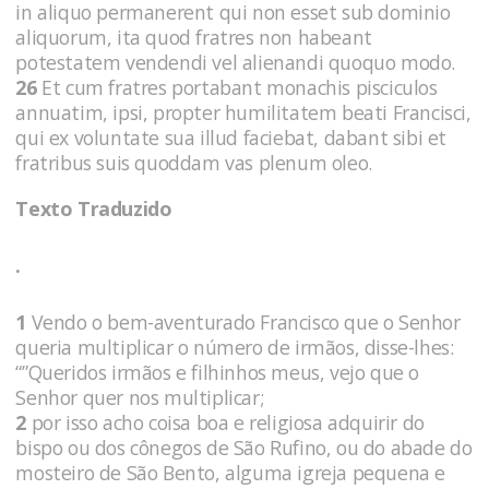
in aliquo permanerent qui non esset sub dominio
aliquorum, ita quod fratres non habeant
potestatem vendendi vel alienandi quoquo modo.
26
Et cum fratres portabant monachis pisciculos
annuatim, ipsi, propter humilitatem beati Francisci,
qui ex voluntate sua illud faciebat, dabant sibi et
fratribus suis quoddam vas plenum oleo.
Texto Traduzido
.
1
Vendo o bem-aventurado Francisco que o Senhor
queria multiplicar o número de irmãos, disse-lhes:
“”Queridos irmãos e filhinhos meus, vejo que o
Senhor quer nos multiplicar;
2
por isso acho coisa boa e religiosa adquirir do
bispo ou dos cônegos de São Rufino, ou do abade do
mosteiro de São Bento, alguma igreja pequena e