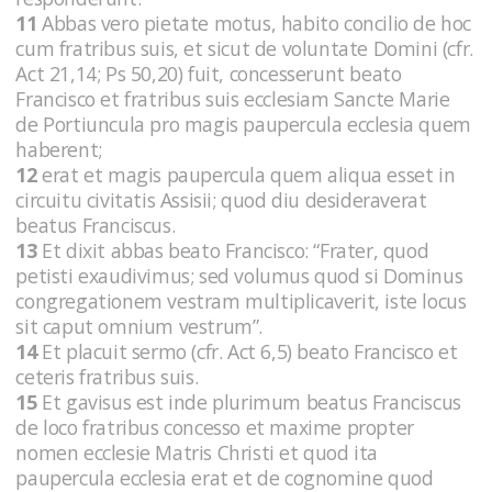
11
Abbas vero pietate motus, habito concilio de hoc
cum fratribus suis, et sicut de voluntate Domini (cfr.
Act 21,14; Ps 50,20) fuit, concesserunt beato
Francisco et fratribus suis ecclesiam Sancte Marie
de Portiuncula pro magis paupercula ecclesia quem
haberent;
12
erat et magis paupercula quem aliqua esset in
circuitu civitatis Assisii; quod diu desideraverat
beatus Franciscus.
13
Et dixit abbas beato Francisco: “Frater, quod
petisti exaudivimus; sed volumus quod si Dominus
congregationem vestram multiplicaverit, iste locus
sit caput omnium vestrum”.
14
Et placuit sermo (cfr. Act 6,5) beato Francisco et
ceteris fratribus suis.
15
Et gavisus est inde plurimum beatus Franciscus
de loco fratribus concesso et maxime propter
nomen ecclesie Matris Christi et quod ita
paupercula ecclesia erat et de cognomine quod