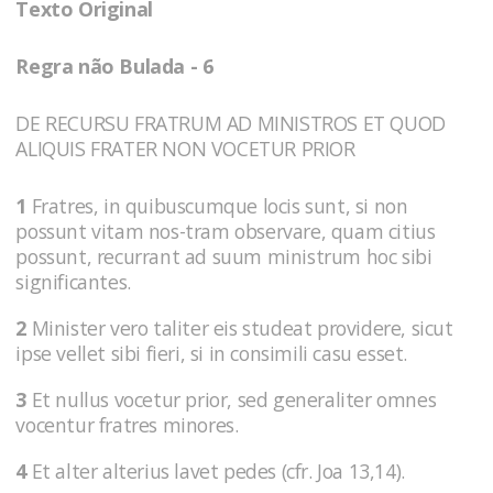
Texto Original
Regra não Bulada - 6
DE RECURSU FRATRUM AD MINISTROS ET QUOD
ALIQUIS FRATER NON VOCETUR PRIOR
1
Fratres, in quibuscumque locis sunt, si non
possunt vitam nos-tram observare, quam citius
possunt, recurrant ad suum ministrum hoc sibi
significantes.
2
Minister vero taliter eis studeat providere, sicut
ipse vellet sibi fieri, si in consimili casu esset.
3
Et nullus vocetur prior, sed generaliter omnes
vocentur fratres minores.
4
Et alter alterius lavet pedes (cfr. Joa 13,14).