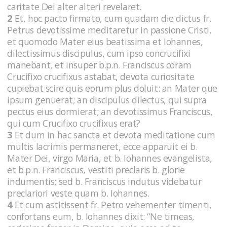
caritate Dei alter alteri revelaret.
2
Et, hoc pacto firmato, cum quadam die dictus fr.
Petrus devotissime meditaretur in passione Cristi,
et quomodo Mater eius beatissima et Iohannes,
dilectissimus discipulus, cum ipso concrucifixi
manebant, et insuper b.p.n. Franciscus coram
Crucifixo crucifixus astabat, devota curiositate
cupiebat scire quis eorum plus doluit: an Mater que
ipsum genuerat; an discipulus dilectus, qui supra
pectus eius dormierat; an devotissimus Franciscus,
qui cum Crucifixo crucifixus erat?
3
Et dum in hac sancta et devota meditatione cum
multis lacrimis permaneret, ecce apparuit ei b.
Mater Dei, virgo Maria, et b. Iohannes evangelista,
et b.p.n. Franciscus, vestiti preclaris b. glorie
indumentis; sed b. Franciscus indutus videbatur
preclariori veste quam b. Iohannes.
4
Et cum astitissent fr. Petro vehementer timenti,
confortans eum, b. Iohannes dixit: “Ne timeas,