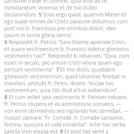
carissime frater in Domino, quia ecce ad te
consolandum venimus et de tuo dubio
declarandum.
5
Scias ergo quod, quamvis Mater et
ego super omnes de Cristo passione doluimus, cum
post nos b. Franciscus pre omnibus doluit, ideo
ipsum in tanta gloria cernis”.
6
Respondit fr. Petrus: “Sanctissime apostole Cristi,
et quare vestimentum b. Francisci videtur gloriosius
vestimento tuo?”. Respondit b. Iohannes: “Quia, cum
esset in seculo, pro amore Cristi viliora quam ego
pertulit vestimenta”.
7
Et hiis dictis, quoddam
gloriosum vestimentum, quod Iohannes ferebat in
manibus, protulit fr. Petro, dicens: “Accipe hoc
vestimentum, quia tibi illud attuli exibendum”.
8
Et cum vellet ipso vestimento fr. Petrum induere,
fr. Petrus stupens et ex admiratione corruens, —
non enim dormiendo sed vigilando hec cernebat, —
incepit clamare: “Fr. Corrade, fr. Corrade carissime,
festina, succurre et vide mirabilia!”. Inter hec verba
sancta visio elapsa est.
9
Et post hec venit s.