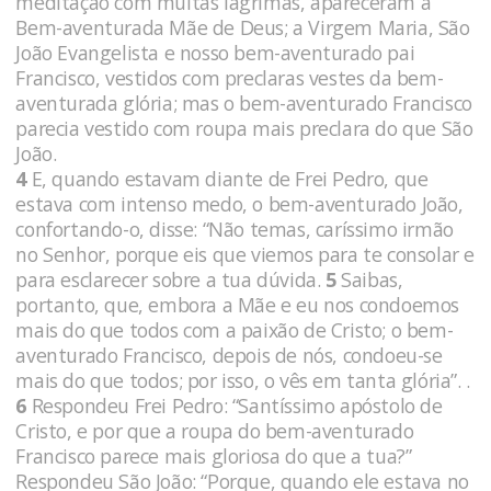
meditação com muitas lágrimas, apareceram a
Bem-aventurada Mãe de Deus; a Virgem Maria, São
João Evangelista e nosso bem-aventurado pai
Francisco, vestidos com preclaras vestes da bem-
aventurada glória; mas o bem-aventurado Francisco
parecia vestido com roupa mais preclara do que São
João.
4
E, quando estavam diante de Frei Pedro, que
estava com intenso medo, o bem-aventurado João,
confortando-o, disse: “Não temas, caríssimo irmão
no Se­nhor, porque eis que viemos para te consolar e
para esclarecer sobre a tua dúvida.
5
Saibas,
portanto, que, embora a Mãe e eu nos condoemos
mais do que todos com a paixão de Cristo; o bem-
aventurado Francisco, depois de nós, condoeu-se
mais do que todos; por isso, o vês em tanta glória”. .
6
Respondeu Frei Pedro: “Santíssimo apóstolo de
Cristo, e por que a roupa do bem-aventurado
Francisco parece mais glorio­sa do que a tua?”
Respondeu São João: “Porque, quando ele esta­va no