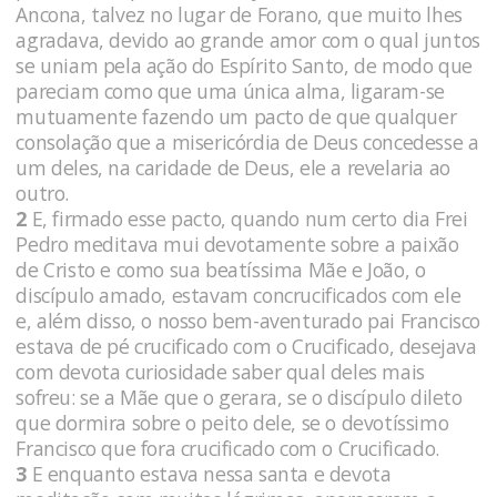
Ancona, talvez no lugar de Forano, que muito lhes
agradava, devido ao grande amor com o qual juntos
se uniam pela ação do Espírito Santo, de modo que
pareciam como que uma única alma, ligaram-se
mu­tuamente fazendo um pacto de que qualquer
consolação que a misericór­dia de Deus concedesse a
um deles, na caridade de Deus, ele a revelaria ao
outro.
2
E, firmado esse pacto, quando num certo dia Frei
Pedro me­ditava mui devotamente sobre a paixão
de Cristo e como sua beatís­sima Mãe e João, o
discípulo amado, estavam concrucifica­dos com ele
e, além disso, o nosso bem-aventurado pai Francisco
estava de pé crucificado com o Crucificado, desejava
com devota curiosidade saber qual deles mais
sofreu: se a Mãe que o gerara, se o discípulo dileto
que dormira sobre o peito dele, se o devotís­simo
Francisco que fora crucificado com o Crucificado.
3
E enquanto estava nessa santa e devota