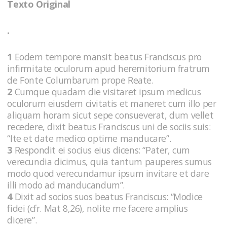
Texto Original
.
1
Eodem tempore mansit beatus Franciscus pro
infirmitate oculorum apud heremitorium fratrum
de Fonte Columbarum prope Reate.
2
Cumque quadam die visitaret ipsum medicus
oculorum eiusdem civitatis et maneret cum illo per
aliquam horam sicut sepe consueverat, dum vellet
recedere, dixit beatus Franciscus uni de sociis suis:
“Ite et date medico optime manducare”.
3
Respondit ei socius eius dicens: “Pater, cum
verecundia dicimus, quia tantum pauperes sumus
modo quod verecundamur ipsum invitare et dare
illi modo ad manducandum”.
4
Dixit ad socios suos beatus Franciscus: “Modice
fidei (cfr. Mat 8,26), nolite me facere amplius
dicere”.