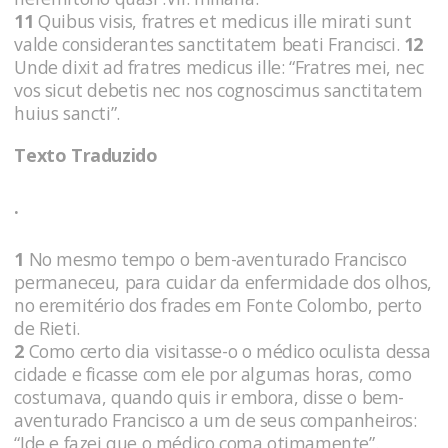
11
Quibus visis, fratres et medicus ille mirati sunt
valde considerantes sanctitatem beati Francisci.
12
Unde dixit ad fratres medicus ille: “Fratres mei, nec
vos sicut debetis nec nos cognoscimus sanctitatem
huius sancti”.
Texto Traduzido
.
1
No mesmo tempo o bem-aventurado Francisco
permaneceu, para cuidar da enfermidade dos olhos,
no eremitério dos frades em Fonte Colombo, perto
de Rieti.
2
Como certo dia visitasse-o o médico oculista dessa
cidade e ficasse com ele por algumas horas, como
costumava, quando quis ir embora, disse o bem-
aventurado Francisco a um de seus companheiros:
“Ide e fazei que o médico coma otimamente”.