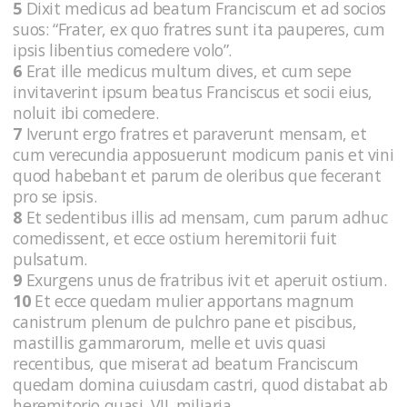
5
Dixit medicus ad beatum Franciscum et ad socios
suos: “Frater, ex quo fratres sunt ita pauperes, cum
ipsis libentius comedere volo”.
6
Erat ille medicus multum dives, et cum sepe
invitaverint ipsum beatus Franciscus et socii eius,
noluit ibi comedere.
7
Iverunt ergo fratres et paraverunt mensam, et
cum verecundia apposuerunt modicum panis et vini
quod habebant et parum de oleribus que fecerant
pro se ipsis.
8
Et sedentibus illis ad mensam, cum parum adhuc
comedissent, et ecce ostium heremitorii fuit
pulsatum.
9
Exurgens unus de fratribus ivit et aperuit ostium.
10
Et ecce quedam mulier apportans magnum
canistrum plenum de pulchro pane et piscibus,
mastillis gammarorum, melle et uvis quasi
recentibus, que miserat ad beatum Franciscum
quedam domina cuiusdam castri, quod distabat ab
heremitorio quasi .VII. miliaria.