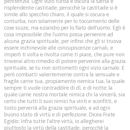
penitenzia. Ogni vizio turba e oscura la santa e
risplendente castitade; perocchè la castitade si è
simile allo specchio chiaro, il quale si oscura e
conturba, non solamente per lo toccamento delle
cose sozze, ma eziandio per lo fiato dell‘uomo. Egli è
cosa impossibile che l’uomo possa pervenire ad
alcuna grazia spirituale, per infino che gli si truova
essere inchinevole alle concupiscenze carnali, e
imperò ti volta e rivolta come ti piace, che pure non
troverai altro rimedio di potere pervenire alla grazia
spirituale, se tu non sottometti ogni vizio carnale. E
però combatti valentemente contra la sensuale e
fragile carne tua, propiamente nemica tua, la quale
sempre ti vuole contraddire di dì, e di notte; la
quale carne nostra mortale nimica chi la vincerà, sia
certo che tutti li suoi nimici ha vinti e sconfitti, e
tosto perverrà alla grazia spirituale, e ad ogni
buono stato di virtù e di perfezione. Dicea Frate
Egidio: Infra tutte l’altre virtù, io allegherei
piuttosto la virtù della castitade, perocchè la