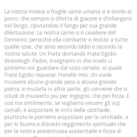
La nostra misera e fragile carne umana si è simile al
porco, che sempre si diletta di giacere e d’infangarsi
nel fango, riputandosi il fango per sua grande
dilettazione. La nostra carne si è cavaliere del
Demonio; perocchè ella combatte e resiste a tutte
quelle cose, che sono secondo Iddio e secondo la
nostra salute. Un Frate domandò Frate Egidio
dicendogli: Padre, insegnami in che modo ci
potremo noi guardare dal vizio carnale, al quale
Frate Egidio rispuose: Fratello mio, chi vuole
muovere alcuno grande peso o alcuna grande
pietra, e mutarla in altra parte, gli conviene che si
istudi di muoverlo più per ingegno, che per forza. E
così noi similmente, se vogliamo vincere gli vizj
carnali, e acquistare le virtù della castitade,
piuttosto le potremo acquistare per la umiltade, e
per lo buono e discreto reggimento spirituale che
per la nostra presentuosa austeritade e forza di