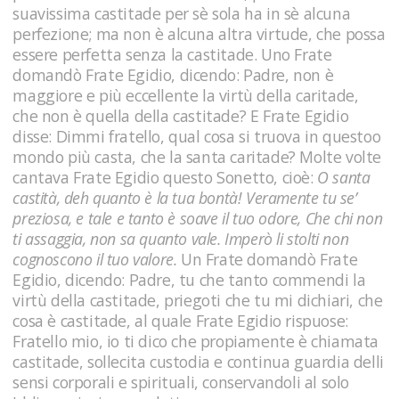
suavissima castitade per sè sola ha in sè alcuna
perfezione; ma non è alcuna altra virtude, che possa
essere perfetta senza la castitade. Uno Frate
domandò Frate Egidio, dicendo: Padre, non è
maggiore e più eccellente la virtù della caritade,
che non è quella della castitade? E Frate Egidio
disse: Dimmi fratello, qual cosa si truova in questoo
mondo più casta, che la santa caritade? Molte volte
cantava Frate Egidio questo Sonetto, cioè:
O santa
castità, deh quanto è la tua bontà! Veramente tu se’
preziosa, e tale e tanto è soave il tuo odore, Che chi non
ti assaggia, non sa quanto vale. Imperò li stolti non
cognoscono il tuo valore.
Un Frate domandò Frate
Egidio, dicendo: Padre, tu che tanto commendi la
virtù della castitade, priegoti che tu mi dichiari, che
cosa è castitade, al quale Frate Egidio rispuose:
Fratello mio, io ti dico che propiamente è chiamata
castitade, sollecita custodia e continua guardia delli
sensi corporali e spirituali, conservandoli al solo