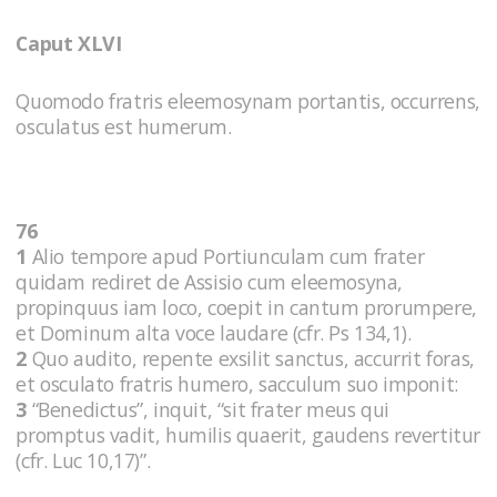
Caput XLVI
Quomodo fratris eleemosynam portantis, occurrens,
osculatus est humerum.
76
1
Alio tempore apud Portiunculam cum frater
quidam rediret de Assisio cum eleemosyna,
propinquus iam loco, coepit in cantum prorumpere,
et Dominum alta voce laudare (cfr. Ps 134,1).
2
Quo audito, repente exsilit sanctus, accurrit foras,
et osculato fratris humero, sacculum suo imponit:
3
“Benedictus”, inquit, “sit frater meus qui
promptus vadit, humilis quaerit, gaudens revertitur
(cfr. Luc 10,17)”.