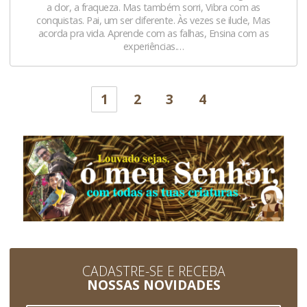
a dor, a fraqueza. Mas também sorri, Vibra com as
conquistas. Pai, um ser diferente. Às vezes se ilude, Mas
acorda pra vida. Aprende com as falhas, Ensina com as
experiências.…
1
2
3
4
CADASTRE-SE E RECEBA
NOSSAS NOVIDADES