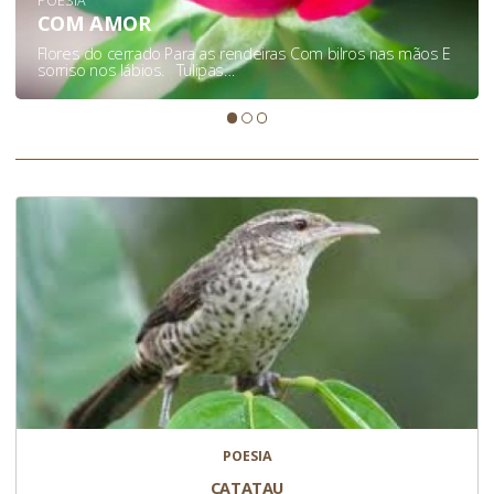
POESIA
COM AMOR
Flores do cerrado Para as rendeiras Com bilros nas mãos E
sorriso nos lábios. Tulipas…
POESIA
CATATAU