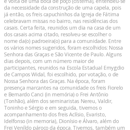
e volta de uma boca de poço (cisterna), entendeu-se
da necessidade da construção de uma capela, pois
já então, os freis capuchinhos da Igreja de Fátima
celebravam missas no bairro, nas residências dos
casais. Certa feita, reunidos um dia na casa de um
dos casais acima citado, resolveu-se escolher o
nome da(o) padroeira(o) para a comunidade. Entre
os vários nomes sugeridos, foram escolhidos: Nossa
Senhora das Graças e São Vicente de Paulo. Alguns
dias depois, com um número maior de
participantes, reunidos na Escola Estadual Emygdio
de Campos Widal, foi escolhido, por votação, o de
Nossa Senhora das Graças. Na época, foram
presença marcantes na comunidade os freis Fiorelo
e Bernardo Canci (in memória) o Frei Antônio
(Tonhão), além dos seminaristas Nereu, Valdir,
Toninho e Sérgio e em seguida, tivemos o
acompanhamento dos freis Aclísio, Evaristo,
Idelfonso (in memoria), Dionísio e Álvaro, além do
Frei Veníldo pároco da época. Tivemos, também um