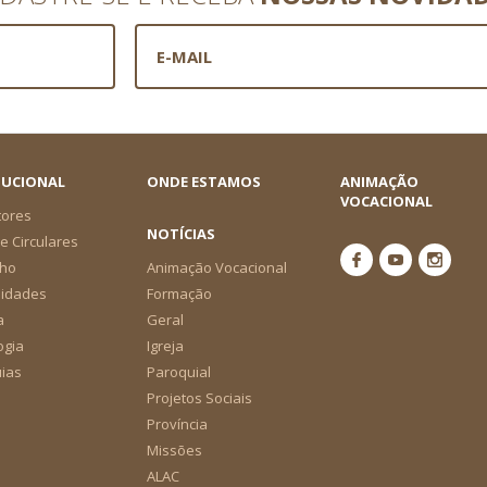
TUCIONAL
ONDE ESTAMOS
ANIMAÇÃO
VOCACIONAL
tores
NOTÍCIAS
e Circulares
ho
Animação Vocacional
nidades
Formação
a
Geral
ogia
Igreja
ias
Paroquial
Projetos Sociais
Província
Missões
ALAC