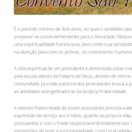
É o período mínimo de dois anos, no qual o candidato ped
preparar-se convenientemente para o Noviciado. Nesta 
uma espiritualidade franciscana, bem como sua sensibili
na atenção para com os pobres, no crescimento humano e
A vida espiritual de um postulante é alimentada pelas or
pela escuta atenta da Palavra de Deus, através de retiros 
comunidade. Já a vida pastoral dos postulantes busca a
as atividades evangelizadoras da própria Fraternidade.
A vida em fraternidade do jovem postulante prioriza a al
expressão de serviço aos irmãos, quanto da própria vida,
postulantes e com o frade responsável diretamente por 
expressões de lazer e espontaneidade, como gratuidade d