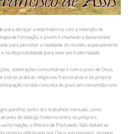
e para abraçar a vida fraterna, com a intenção de
etapa de formação, o jovem é chamado a desenvolver
dade para perceber a realidade do mundo, especialmente
 na disponibilidade para viver em fraternidade.
ações, celebrações comunitárias e com o povo de Deus,
e outras práticas religiosas franciscanas e da própria
 participação na vida concreta do povo em comunhão com
egre partilha, tanto dos trabalhos manuais, como
 através do diálogo fraterno entre os próprios
sua formação, o Mestre de Postulado. Não faltam as
a própria vida doada por Deus, em passeios, recreios,