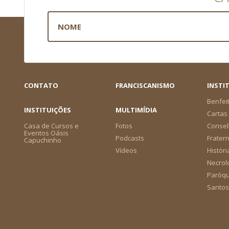
CONTATO
FRANCISCANISMO
INSTI
Benfei
INSTITUIÇÕES
MULTIMÍDIA
Cartas 
Casa de Cursos e
Fotos
Consel
Eventos Oásis
Podcasts
Frater
Capuchinho
Vídeos
Históri
Necrol
Paróqu
Santos