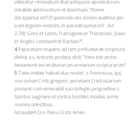
videretur renovatum illud antiquum apostolorum
mirabile admirantium et dicentium: “
Nonne
iste
ispanus
est? Et quomodo nos
omnes
audimus
per
eum
linguam nostram, in qua nati sumus
(cfr. Act
2,7.8)
:
Greci et Latini, Francigene et Theotonici, Sclavi
et Anglici, Lombardi et Barbari?”.
4
Papa etiam stupens ad tam profunda de scripturis
divinis a s. Antonio prolata, dixit: “Vere iste archa
testamenti est et divinarum armarium scripturarum”.
5
Tales milites habuit dux noster, s. Franciscus, qui,
non solum Cristi gregem, sed etiam Cristi vicarium
possent cum venerabili suo collegio pinguedine s.
Spiritus saginare et contra hostiles insidias armis
munire celestibus.
Ad laudem D.n. Ihesu Cristi. Amen.