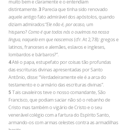
muito bem e claramente e o entendiam
distintamente.
3
Parecia que tinha sido renovado
aquele antigo fato admirável dos apóstolos, quando
diziam admirados:
“Ele não é, por acaso,
um
hispano?
Como é que todos nós o ouvimos na nossa
língua, naquela em que nascemos
(cfr. At 2,7.8)
:
gregos e
latinos, franceses e alemães, eslavos e ingleses,
lombardos e bárbaros?”.
4
Até o papa, estupefato por coisas tão profundas
das escrituras divinas apresentadas por Santo
Antônio, disse: “Verdadeiramente ele é a arca do
testamento e o armário das escrituras divinas”.
5
Tais cavaleiros teve o nosso comandante, São
Francisco, que podiam saciar não só o rebanho de
Cristo mas também o vigário de Cristo e o seu
venerável colégio com a fartura do Espírito Santo,
armando-os com armas celestes contra as armadilhas