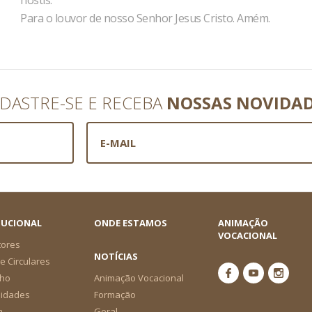
hostis.
Para o louvor de nosso Senhor Jesus Cristo. Amém.
DASTRE-SE E RECEBA
NOSSAS NOVIDA
TUCIONAL
ONDE ESTAMOS
ANIMAÇÃO
VOCACIONAL
tores
NOTÍCIAS
e Circulares
ho
Animação Vocacional
nidades
Formação
a
Geral