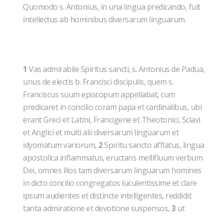
Quomodo s. Antonius, in una lingua predicando, fuit
intellectus ab hominibus diversarum linguarum.
1
Vas admirabile Spiritus sancti, s. Antonius de Padua,
unus de electis b. Francisci discipulis, quem s.
Franciscus suum episcopum appellabat, cum
predicaret in concilio coram papa et cardinalibus, ubi
erant Greci et Latini, Francigene et Theotonici, Sclavi
et Anglici et multi alii diversarum linguarum et
idyomatum variorum,
2
Spiritu sancto afflatus, lingua
apostolica inflammatus, eructans mellifluum verbum
Dei, omnes illos tam diversarum linguarum homines
in dicto concilio congregatos luculentissime et clare
ipsum audientes et distincte intelligentes, reddidit
tanta admiratione et devotione suspensos,
3
ut