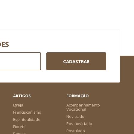
DES
CADASTRAR
ARTIGOS
FORMAÇÃO
Igreja
Acompanhamento
Vocacional
Franciscanismo
Noviciado
Espiritualidade
Pós-noviciado
Fioretti
Postulado
Poesia