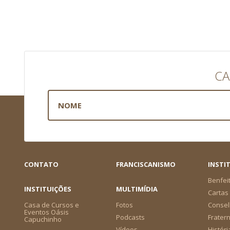
CA
CONTATO
FRANCISCANISMO
INSTI
Benfei
INSTITUIÇÕES
MULTIMÍDIA
Cartas 
Casa de Cursos e
Fotos
Consel
Eventos Oásis
Podcasts
Frater
Capuchinho
Vídeos
Históri