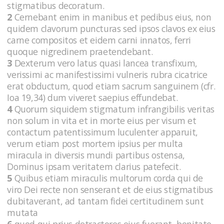
stigmatibus decoratum.
2
Cernebant enim in manibus et pedibus eius, non
quidem clavorum puncturas sed ipsos clavos ex eius
carne compositos et eidem carni innatos, ferri
quoque nigredinem praetendebant.
3
Dexterum vero latus quasi lancea transfixum,
verissimi ac manifestissimi vulneris rubra cicatrice
erat obductum, quod etiam sacrum sanguinem (cfr.
Ioa 19,34) dum viveret saepius effundebat.
4
Quorum siquidem stigmatum infrangibilis veritas
non solum in vita et in morte eius per visum et
contactum patentissimum luculenter apparuit,
verum etiam post mortem ipsius per multa
miracula in diversis mundi partibus ostensa,
Dominus ipsam veritatem clarius patefecit.
5
Quibus etiam miraculis multorum corda qui de
viro Dei recte non senserant et de eius stigmatibus
dubitaverant, ad tantam fidei certitudinem sunt
mutata
6
quod qui prius detractores eius fuerant, bonitate