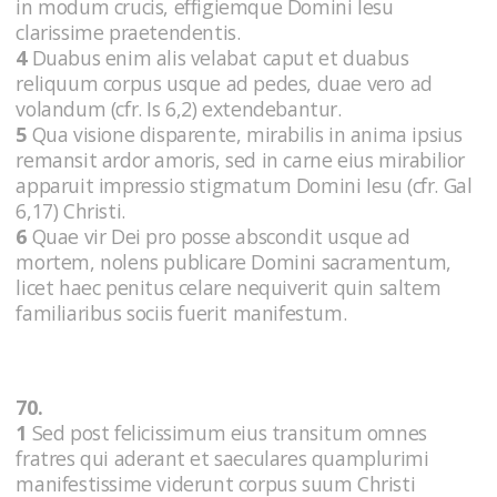
in modum crucis, effigiemque Domini Iesu
clarissime praetendentis.
4
Duabus enim alis velabat caput et duabus
reliquum corpus usque ad pedes, duae vero ad
volandum (cfr. Is 6,2) extendebantur.
5
Qua visione disparente, mirabilis in anima ipsius
remansit ardor amoris, sed in carne eius mirabilior
apparuit impressio stigmatum Domini Iesu (cfr. Gal
6,17) Christi.
6
Quae vir Dei pro posse abscondit usque ad
mortem, nolens publicare Domini sacramentum,
licet haec penitus celare nequiverit quin saltem
familiaribus sociis fuerit manifestum.
70.
1
Sed post felicissimum eius transitum omnes
fratres qui aderant et saeculares quamplurimi
manifestissime viderunt corpus suum Christi