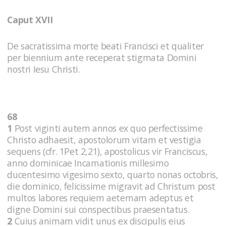
Caput XVII
De sacratissima morte beati Francisci et qualiter
per biennium ante receperat stigmata Domini
nostri Iesu Christi.
68
1
Post viginti autem annos ex quo perfectissime
Christo adhaesit, apostolorum vitam et vestigia
sequens (cfr. 1Pet 2,21), apostolicus vir Franciscus,
anno dominicae Incarnationis millesimo
ducentesimo vigesimo sexto, quarto nonas octobris,
die dominico, felicissime migravit ad Christum post
multos labores requiem aeternam adeptus et
digne Domini sui conspectibus praesentatus.
2
Cuius animam vidit unus ex discipulis eius