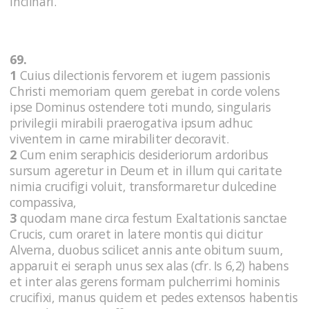
inclinari.
69.
1
Cuius dilectionis fervorem et iugem passionis
Christi memoriam quem gerebat in corde volens
ipse Dominus ostendere toti mundo, singularis
privilegii mirabili praerogativa ipsum adhuc
viventem in carne mirabiliter decoravit.
2
Cum enim seraphicis desideriorum ardoribus
sursum ageretur in Deum et in illum qui caritate
nimia crucifigi voluit, transformaretur dulcedine
compassiva,
3
quodam mane circa festum Exaltationis sanctae
Crucis, cum oraret in latere montis qui dicitur
Alverna, duobus scilicet annis ante obitum suum,
apparuit ei seraph unus sex alas (cfr. Is 6,2) habens
et inter alas gerens formam pulcherrimi hominis
crucifixi, manus quidem et pedes extensos habentis