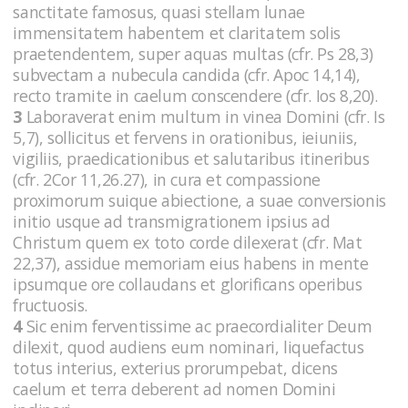
sanctitate famosus, quasi stellam lunae
immensitatem habentem et claritatem solis
praetendentem, super aquas multas (cfr. Ps 28,3)
subvectam a nubecula candida (cfr. Apoc 14,14),
recto tramite in caelum conscendere (cfr. Ios 8,20).
3
Laboraverat enim multum in vinea Domini (cfr. Is
5,7), sollicitus et fervens in orationibus, ieiuniis,
vigiliis, praedicationibus et salutaribus itineribus
(cfr. 2Cor 11,26.27), in cura et compassione
proximorum suique abiectione, a suae conversionis
initio usque ad transmigrationem ipsius ad
Christum quem ex toto corde dilexerat (cfr. Mat
22,37), assidue memoriam eius habens in mente
ipsumque ore collaudans et glorificans operibus
fructuosis.
4
Sic enim ferventissime ac praecordialiter Deum
dilexit, quod audiens eum nominari, liquefactus
totus interius, exterius prorumpebat, dicens
caelum et terra deberent ad nomen Domini