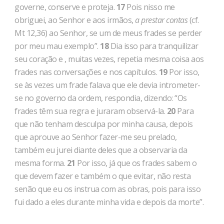
governe, conserve e proteja.
17
Pois nisso me
obriguei, ao Senhor e aos irmãos,
a prestar contas
(cf.
Mt 12,36) ao Senhor, se um de meus frades se perder
por meu mau exemplo”.
18
Dia isso para tranquilizar
seu cora­ção e , muitas vezes, repetia mesma coisa aos
frades nas conversações e nos capítulos.
19
Por isso,
se às vezes um frade falava que ele devia introme­ter-
se no governo da ordem, respondia, dizendo: “Os
frades têm sua regra e juraram observá-la.
20
Para
que não tenham desculpa por minha causa, depois
que aprouve ao Senhor fazer-me seu prelado,
também eu jurei diante deles que a observaria da
mesma forma.
21
Por isso, já que os frades sabem o
que devem fazer e também o que evitar, não resta
senão que eu os instrua com as obras, pois para isso
fui dado a eles durante minha vida e depois da morte”.