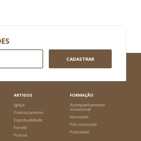
DES
CADASTRAR
ARTIGOS
FORMAÇÃO
Igreja
Acompanhamento
Vocacional
Franciscanismo
Noviciado
Espiritualidade
Pós-noviciado
Fioretti
Postulado
Poesia