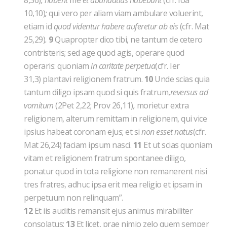
8,36)
, habent
me
et abundatius habebunt
(cfr. Ioa
10,10)
;
qui vero per aliam viam ambulare voluerint,
etiam id
quod videntur habere auferetur ab eis
(cfr. Mat
25,29)
.
9
Quapropter dico tibi, ne tantum de cetero
contristeris; sed age quod agis, operare quod
operaris: quoniam
in caritate perpetua
(cfr. Ier
31,3) plantavi religionem fratrum.
10
Unde scias quia
tantum diligo ipsam quod si quis fratrum,
reversus ad
vomitum
(2Pet 2,22; Prov 26,11)
,
morietur extra
religionem, alterum remittam in religionem, qui vice
ipsius habeat coronam ejus; et si
non esset natus
(cfr.
Mat 26,24) faciam ipsum nasci.
11
Et ut scias quoniam
vitam et religionem fratrum spontanee diligo,
ponatur quod in tota religione non remanerent nisi
tres fratres, adhuc ipsa erit mea religio et ipsam in
perpetuum non relinquam”.
12
Et iis auditis remansit ejus animus mirabiliter
consolatus;
13
Et licet, prae nimio zelo quem semper