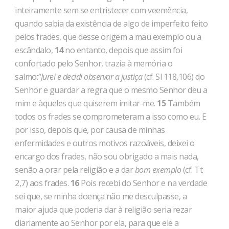
inteiramente sem se entriste­cer com veemência,
quando sabia da existência de algo de imperfeito feito
pelos frades, que desse origem a mau exemplo ou a
es­cândalo,
14
no entanto, depois que assim foi
confortado pelo Se­nhor, trazia à memória o
salmo:
“Jurei e decidi observar a justiça
(cf. Sl 118,106) do
Senhor e guardar a regra que o mesmo Se­nhor deu a
mim e àqueles que quiserem imitar-me.
15
Também
to­dos os frades se comprometeram a isso como eu. E
por isso, de­pois que, por causa de minhas
enfermidades e outros motivos ra­zoáveis, deixei o
encargo dos frades, não sou obrigado a mais nada,
senão a orar pela religião e a dar
bom exemplo
(cf. Tt
2,7) aos frades.
16
Pois recebi do Senhor e na verdade
sei que, se minha doença não me desculpasse, a
maior ajuda que poderia dar à religião seria rezar
diariamente ao Senhor por ela, para que ele a