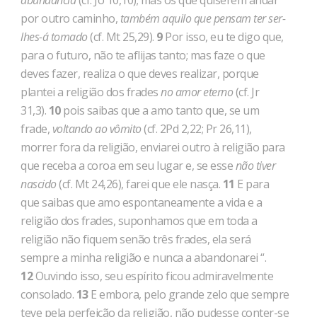
abundância
(cf. Jo 10,10); mas os que quiserem andar
por outro caminho,
também aquilo que pensam ter ser-
lhes-á tomado
(cf. Mt 25,29).
9
Por isso, eu te digo que,
para o futuro, não te aflijas tan­to; mas faze o que
deves fazer, realiza o que deves realizar, por­que
plantei a religião dos frades
no amor eterno
(cf. Jr
31,3).
10
pois saibas que a amo tanto que, se um
frade,
voltando ao vômito
(cf. 2Pd 2,22; Pr 26,11),
morrer fora da religião, enviarei outro à religião para
que receba a coroa em seu lugar e, se esse
não tiver
nascido
(cf. Mt 24,26), farei que ele nasça.
11
E para
que saibas que amo espontaneamente a vida e a
religião dos frades, suponha­mos que em toda a
religião não fiquem senão três frades, ela será
sempre a minha religião e nunca a abandonarei “.
12
Ouvindo isso, seu espírito ficou admiravelmente
consolado.
13
E embora, pelo grande zelo que sempre
teve pela perfeição da religião, não pudesse conter-se