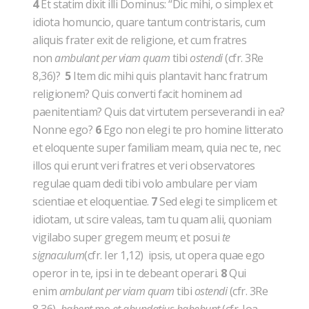
4
Et statim dixit illi Dominus: “Dic mihi, o simplex et
idiota homuncio, quare tantum contristaris, cum
aliquis frater exit de religione, et cum fratres
non
ambulant per viam quam
tibi
ostendi
(cfr. 3Re
8,36)?
5
Item dic mihi quis plantavit hanc fratrum
religionem? Quis converti facit hominem ad
paenitentiam? Quis dat virtutem perseverandi in ea?
Nonne ego?
6
Ego non elegi te pro homine litterato
et eloquente super familiam meam, quia nec te, nec
illos qui erunt veri fratres et veri observatores
regulae quam dedi tibi volo ambulare per viam
scientiae et eloquentiae.
7
Sed elegi te simplicem et
idiotam, ut scire valeas, tam tu quam alii, quoniam
vigilabo super gregem meum; et posui
te
signaculum
(cfr. Ier 1,12) ipsis, ut opera quae ego
operor in te, ipsi in te debeant operari.
8
Qui
enim
ambulant per viam quam
tibi
ostendi
(cfr. 3Re