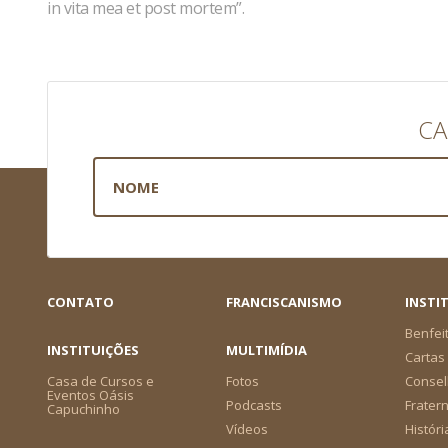
in vita mea et post mortem”.
CA
CONTATO
FRANCISCANISMO
INSTI
Benfei
INSTITUIÇÕES
MULTIMÍDIA
Cartas 
Casa de Cursos e
Fotos
Consel
Eventos Oásis
Podcasts
Frater
Capuchinho
Vídeos
Históri