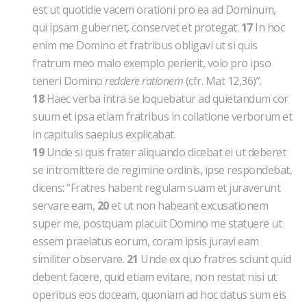
est ut quotidie vacem orationi pro ea ad Dominum,
qui ipsam gubernet, conservet et protegat.
17
In hoc
enim me Domino et fratribus obligavi ut si quis
fratrum meo malo exemplo perierit, volo pro ipso
teneri Domino
reddere rationem
(cfr. Mat 12,36)”.
18
Haec verba intra se loquebatur ad quietandum cor
suum et ipsa etiam fratribus in collatione verborum et
in capitulis saepius explicabat.
19
Unde si quis frater aliquando dicebat ei ut deberet
se intromittere de regimine ordinis, ipse respondebat,
dicens: “Fratres habent regulam suam et juraverunt
servare eam,
20
et ut non habeant excusationem
super me, postquam placuit Domino me statuere ut
essem praelatus eorum, coram ipsis juravi eam
similiter observare.
21
Unde ex quo fratres sciunt quid
debent facere, quid etiam evitare, non restat nisi ut
operibus eos doceam, quoniam ad hoc datus sum eis