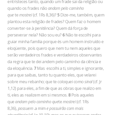
entristeces tanto, quando um fra­de sai da religião ou
quando os frades não
andam pelo caminho
que
te
mostrei
(cf. 1Rs 8,36)?
5
Dize-me, também, quem
plantou esta religião de frades? Quem faz o homem
converter-se à penitência? Quem dá força de
perseverar nela? Não sou eu?
6
Não te escolhi para
guiar minha família porque és um homem instruído e
elo­qüente, pois quero que nem tu nem aqueles que
serão verdadeiros frades e verdadeiros observantes
da regra que te dei andem pelo caminho da ciência e
da eloquência.
7
Mas escolhi a ti, simples e ignorante,
para que saibas, tanto tu quanto eles, que ve­larei
sobre meu rebanho; que te coloquei como
sinal
(cf. Jr
1,12) para eles, a fim de que as obras que realizo em
ti, eles as realizem em si mesmos.
8
Pois aqueles
que
andam pelo caminho que
te
mostrei
(cf. 1Rs
8,36),
possuem
.a mim
e possuirão com mais