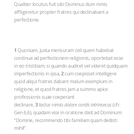
Qualiter locutus fuit sibi Dominus dum nimis
affligeretur propter fratres qui declinabant a
perfectione.
1
Quoniam, juxta mensuram zeli quem habebat
continue ad perfectionem religionis, oportebat esse
in eo tristitiam, si quando audiret vel videret quidquam
imperfectionis in ipsa,
2
cum coepisset intelligere
quod aliqui fratres dabant malum exemplum in
religione, et quod fratres jam a summo apice
professionis suae coeperant
declinare,
3
tactus
nimio
dolore cordis intrinsecus
(cfr.
Gen 6,6), quadam vice in oratione dixit ad Dominum:
“Domine, recommendo tibi familiam quam dedisti
mihi!”.