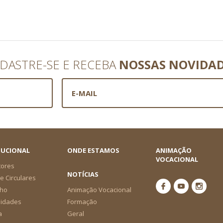
DASTRE-SE E RECEBA
NOSSAS NOVIDA
TUCIONAL
ONDE ESTAMOS
ANIMAÇÃO
VOCACIONAL
tores
NOTÍCIAS
e Circulares
ho
Animação Vocacional
nidades
Formação
a
Geral