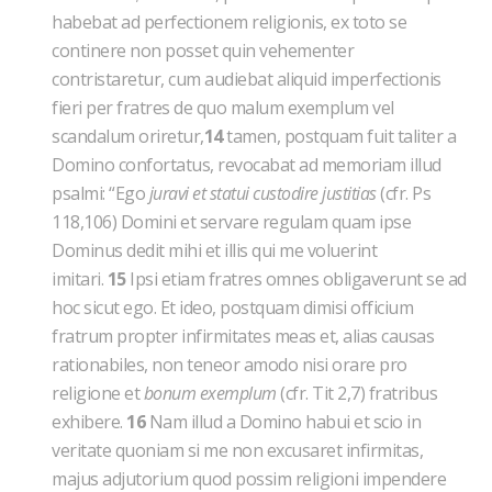
habebat ad perfectionem religionis, ex toto se
continere non posset quin vehementer
contristaretur, cum audiebat aliquid imperfectionis
fieri per fratres de quo malum exemplum vel
scandalum oriretur,
14
tamen, postquam fuit taliter a
Domino confortatus, revocabat ad memoriam illud
psalmi: “Ego
juravi et statui custodire justitias
(cfr. Ps
118,106) Domini et servare regulam quam ipse
Dominus dedit mihi et illis qui me voluerint
imitari.
15
Ipsi etiam fratres omnes obligaverunt se ad
hoc sicut ego. Et ideo, postquam dimisi officium
fratrum propter infirmitates meas et, alias causas
rationabiles, non teneor amodo nisi orare pro
religione et
bonum exemplum
(cfr. Tit 2,7) fratribus
exhibere.
16
Nam illud a Domino habui et scio in
veritate quoniam si me non excusaret infirmitas,
majus adjutorium quod possim religioni impendere