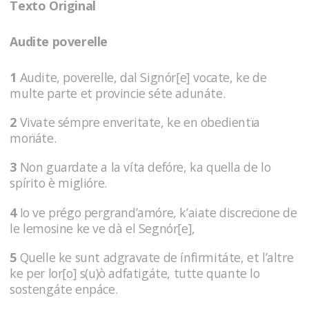
Texto Original
Audite poverelle
1
Audite, poverelle, dal Signór[e] vocate, ke de
multe parte et provincie séte adunáte.
2
Vivate sémpre enveritate, ke en obedientïa
morïáte.
3
Non guardate a la víta defóre, ka quella de lo
spírito è miglióre.
4
Io ve prégo pergrand’amóre, k’aiate discrecïone de
le lemosine ke ve dà el Segnór[e],
5
Quelle ke sunt adgravate de ínfirmitáte, et l’altre
ke per lor[o] s(u)ò adfatigáte, tutte quante lo
sostengáte enpáce.