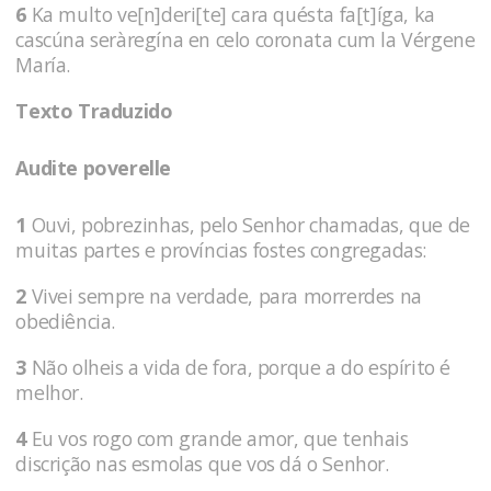
6
Ka multo ve[n]deri[te] cara quésta fa[t]íga, ka
cascúna seràregína en celo coronata cum la Vérgene
María.
Texto Traduzido
Audite poverelle
1
Ouvi, pobrezinhas, pelo Senhor chamadas, que de
muitas partes e províncias fostes congregadas:
2
Vivei sempre na verdade, para morrerdes na
obediência.
3
Não olheis a vida de fora, porque a do espírito é
melhor.
4
Eu vos rogo com grande amor, que tenhais
discrição nas esmolas que vos dá o Senhor.