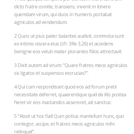
dicto fratre comite, transiens, invenit in itinere
quemdam virum, qui duos in humeris portabat
agniculos ad vendendum.
2 Quos ut pius pater balantes audivit, commota sunt
ex intimis viscera eius (cfr. 3Re 3,26) et accedens
benigne eos veluti mater plorantes filios attrectavit.
3 Dixit autem ad virum: “Quare fratres meos agniculos
sic ligatos et suspensos excrucias?”.
4 Qui cum respondisset quod eos ad forum pretii
necessitate deferret, quaerentique quid de illis postea
fieret vir eos mactandos assereret, ait sanctus:
5 “Absit ut hoc fiat! Quin potius mantellum hunc, quo
contegor, accipe, et fratres meos agniculos mihi
relinque!”.