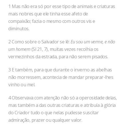
1 Mas não era só por esse tipo de animais e criaturas
mais nobres que ele tinha esse afeto de
compaixão; fazia o mesmo com outros vis e
diminutos.
2 Como sobre o Salvador se lê:
Eu sou um verme, e não
um homem
(Sl 21, 7), muitas vezes recolhia os
vermezinhos da es­trada, para não serem pisados.
3 E também, para que durante o inverno as abelhas
não mor­ressem, acontecia de mandar preparar-lhes
vinho ou mel.
4 Observava com atenção não só a operosidade delas,
mas também a das outras criaturas e atribuía à glória
do Criador tudo o que nelas pu­desse suscitar
admiração, prazer ou qualquer valor.