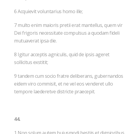
6 Acquievit voluntarius homo ille;
7 multo enim maioris pretii erat mantellus, quem vir
Dei frigoris necessitate compulsus a quodam fideli
mutuaverat ipsa die.
8 Igitur acceptis agniculis, quid de ipsis ageret
sollicitus exstitit;
9 tandem cum socio fratre deliberans, gubernandos
eidem viro commisit, et ne vel eos venderet ullo
tempore laederetve districte praecepit.
44.
1 Non solum autem huiusmodi bestiis et dignioribus