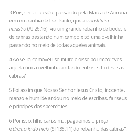
3 Pois, certa ocasião, passando pela Marca de Ancona
em companhia de Frei Paulo, que aí
constituíra
ministro
(At 26,16), viu um grande rebanho de bodes e
de cabras pastando num cam­po e só uma ovelhinha
pastando no meio de todas aqueles animais.
4 Ao vê-la, comoveu-se muito e disse ao irmão: “Vês
aquela única ovelhinha andando entre os bodes e as
cabras?
5 Foi assim que Nosso Senhor Jesus Cristo, inocente,
manso e humilde andou no meio de escribas, fariseus
e príncipes dos sacerdotes.
6 Por isso, filho caríssimo, paguemos o preço
e
tiremo-la do meio
(Sl 135,11) do rebanho das cabras”.