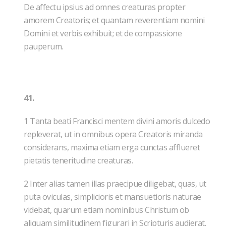
De affectu ipsius ad omnes creaturas propter
amorem Creatoris; et quantam reverentiam nomini
Domini et verbis exhibuit; et de compassione
pauperum.
41.
1 Tanta beati Francisci mentem divini amoris dulcedo
repleverat, ut in omnibus opera Creatoris miranda
considerans, maxima etiam erga cunctas afflueret
pietatis teneritudine creaturas.
2 Inter alias tamen illas praecipue diligebat, quas, ut
puta oviculas, simplicioris et mansuetioris naturae
videbat, quarum etiam nominibus Christum ob
aliquam similitudinem figurari in Scripturis audierat.