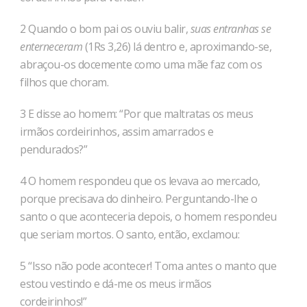
2 Quando o bom pai os ouviu balir,
suas en­tranhas se
enterneceram
(1Rs 3,26) lá dentro e, aproximando-se,
abraçou-os docemente como uma mãe faz com os
filhos que cho­ram.
3 E disse ao homem: “Por que maltratas os meus
irmãos cordeirinhos, assim amarrados e
pendurados?”
4 O ho­mem respondeu que os levava ao mercado,
porque precisava do dinheiro. Perguntando-lhe o
santo o que aconteceria depois, o ho­mem respondeu
que seriam mortos. O santo, então, exclamou:
5 “Isso não pode acontecer! Toma antes o manto que
estou vestindo e dá-me os meus irmãos
cordeirinhos!”