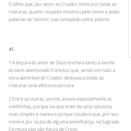
O afeto que, por amor ao Criador, tinha por todas as
criaturas; quanto respeito mostrou pelo nome e pelas
palavras do Senhor; sua compaixão pelos pobres.
41.
1 A doçura do amor de Deus enchera tanto a mente
do bem-aventurado Francisco que, vendo em tudo a
obra admirá­vel do Criador, dedicava a todas as
criaturas uma afetuosa ternu­ra.
2 Entre as outras, porém, amava especialmente as
ovelhinhas, porque via que eram de uma natureza
mais simples e mansa e porque soubera que, por seu
nome e por causa de alguma semelhança, na Sagrada
Escritura elas são figura de Cristo.