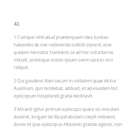
42.
1 Cumque nihil aliud praeterquam viles tunicas
habentes de ove redimenda solliciti starent, ecce
quidam mercator transiens se ad hoc voluntarius
obtulit, pretioque soluto ipsam ovem sancto viro
reliquit.
2 Qui gaudens illam secum in civitatem quae dicitur
Auximum, quo tendebat, adduxit, et ad eiusdem loci
episcopum hospitandi gratia declinavit.
3 Miranti igitur primum episcopo quare sic oviculam
duceret, longam de illa parabolam coepit retexere,
donec et ipse episcopus Altissimo gratias ageret, non