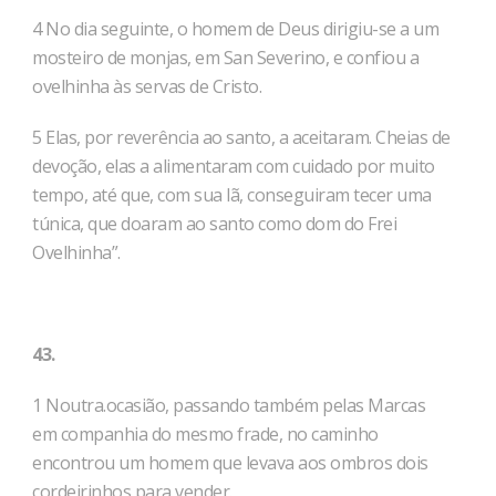
4 No dia seguinte, o homem de Deus dirigiu-se a um
mosteiro de monjas, em San Severino, e confiou a
ovelhinha às servas de Cristo.
5 Elas, por reverência ao santo, a aceitaram. Cheias de
devoção, elas a alimentaram com cuidado por muito
tempo, até que, com sua lã, conseguiram tecer uma
túnica, que doaram ao santo como dom do Frei
Ovelhinha”.
43.
1 Noutra.ocasião, passando também pelas Marcas
em companhia do mesmo frade, no caminho
encontrou um homem que levava aos ombros dois
cordeirinhos para vender.