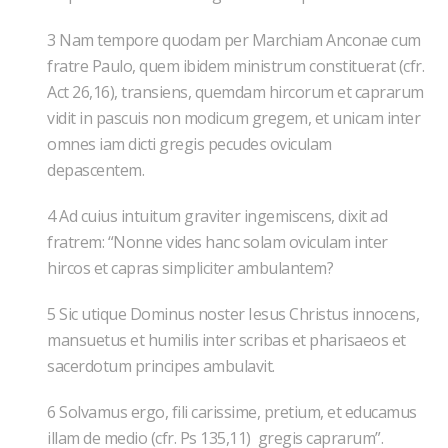
3 Nam tempore quodam per Marchiam Anconae cum
fratre Paulo, quem ibidem ministrum constituerat (cfr.
Act 26,16), transiens, quemdam hircorum et caprarum
vidit in pascuis non modicum gregem, et unicam inter
omnes iam dicti gregis pecudes oviculam
depascentem.
4 Ad cuius intuitum graviter ingemiscens, dixit ad
fratrem: “Nonne vides hanc solam oviculam inter
hircos et capras simpliciter ambulantem?
5 Sic utique Dominus noster Iesus Christus innocens,
mansuetus et humilis inter scribas et pharisaeos et
sacerdotum principes ambulavit.
6 Solvamus ergo, fili carissime, pretium, et educamus
illam de medio (cfr. Ps 135,11) gregis caprarum”.