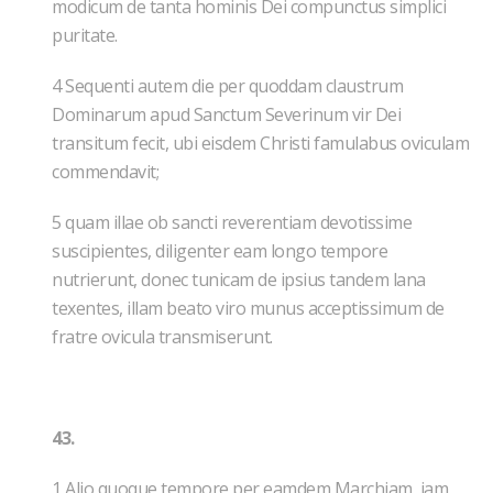
modicum de tanta hominis Dei compunctus simplici
puritate.
4 Sequenti autem die per quoddam claustrum
Dominarum apud Sanctum Severinum vir Dei
transitum fecit, ubi eisdem Christi famulabus oviculam
commendavit;
5 quam illae ob sancti reverentiam devotissime
suscipientes, diligenter eam longo tempore
nutrierunt, donec tunicam de ipsius tandem lana
texentes, illam beato viro munus acceptissimum de
fratre ovicula transmiserunt.
43.
1 Alio quoque tempore per eamdem Marchiam, iam