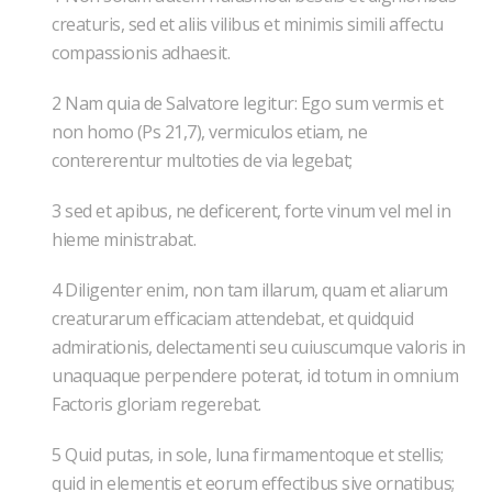
creaturis, sed et aliis vilibus et minimis simili affectu
compassionis adhaesit.
2 Nam quia de Salvatore legitur: Ego sum vermis et
non homo (Ps 21,7), vermiculos etiam, ne
contererentur multoties de via legebat;
3 sed et apibus, ne deficerent, forte vinum vel mel in
hieme ministrabat.
4 Diligenter enim, non tam illarum, quam et aliarum
creaturarum efficaciam attendebat, et quidquid
admirationis, delectamenti seu cuiuscumque valoris in
unaquaque perpendere poterat, id totum in omnium
Factoris gloriam regerebat.
5 Quid putas, in sole, luna firmamentoque et stellis;
quid in elementis et eorum effectibus sive ornatibus;