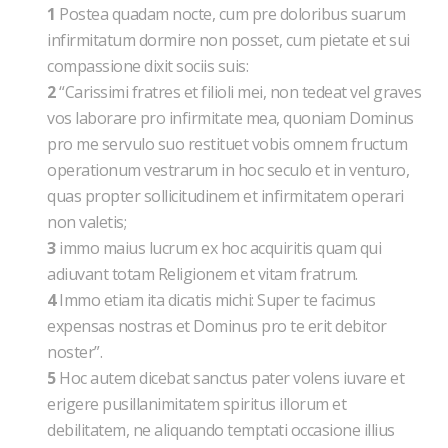
1
Postea quadam nocte, cum pre doloribus suarum
infirmitatum dormire non posset, cum pietate et sui
compassione dixit sociis suis:
2
“Carissimi fratres et filioli mei, non tedeat vel graves
vos laborare pro infirmitate mea, quoniam Dominus
pro me servulo suo restituet vobis omnem fructum
operationum vestrarum in hoc seculo et in venturo,
quas propter sollicitudinem et infirmitatem operari
non valetis;
3
immo maius lucrum ex hoc acquiritis quam qui
adiuvant totam Religionem et vitam fratrum.
4
Immo etiam ita dicatis michi: Super te facimus
expensas nostras et Dominus pro te erit debitor
noster”.
5
Hoc autem dicebat sanctus pater volens iuvare et
erigere pusillanimitatem spiritus illorum et
debilitatem, ne aliquando temptati occasione illius