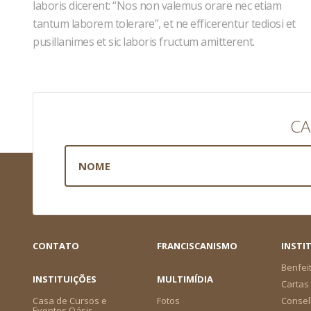
laboris dicerent: “Nos non valemus orare nec etiam
tantum laborem tolerare”, et ne efficerentur tediosi et
pusillanimes et sic laboris fructum amitterent.
CA
CONTATO
FRANCISCANISMO
INSTI
Benfei
INSTITUIÇÕES
MULTIMÍDIA
Cartas 
Casa de Cursos e
Fotos
Consel
Eventos Oásis