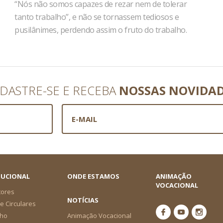
“Nós não somos capazes de rezar nem de tolerar
tanto trabalho”, e não se tornassem tediosos e
pusilânimes, perdendo assim o fruto do trabalho.
DASTRE-SE E RECEBA
NOSSAS NOVIDA
TUCIONAL
ONDE ESTAMOS
ANIMAÇÃO
VOCACIONAL
tores
NOTÍCIAS
e Circulares
ho
Animação Vocacional