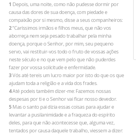
1
Depois, uma noite, como não pudesse dormir por
causa das dores de sua doença, com piedade e
compaixão por si mesmo, disse a seus companheiros:
2
“Caríssimos irmãos e filhos meus, que não vos
aborreça nem seja pesado trabalhar pela minha
doença, porque o Senhor, por mim, seu pequeno
servo, vai restituir-vos todo o fruto de vossas ações
neste século e no que vem pelo que não puderdes
fazer por vossa solicitude e enfermidade.
3
Vós até tereis um lucro maior por isto do que os que
ajudam toda a religião e a vida dos frades.
4
Até podeis também dizer-me: Fazemos nossas
despesas por ti e o Senhor vai ficar nosso devedor.
5
Mas o santo pai dizia essas coisas para ajudar e
levantar a pusilanimidade e a fraqueza do espírito
deles, para que não acontecesse que, alguma vez,
tentados por causa daquele trabalho, viessem a dizer: