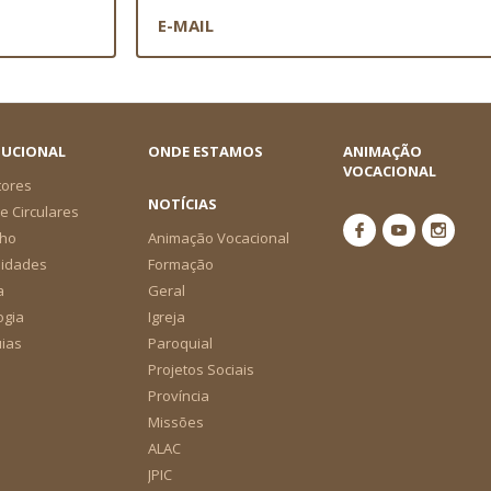
TUCIONAL
ONDE ESTAMOS
ANIMAÇÃO
VOCACIONAL
tores
NOTÍCIAS
e Circulares
ho
Animação Vocacional
nidades
Formação
a
Geral
ogia
Igreja
ias
Paroquial
Projetos Sociais
Província
Missões
ALAC
JPIC