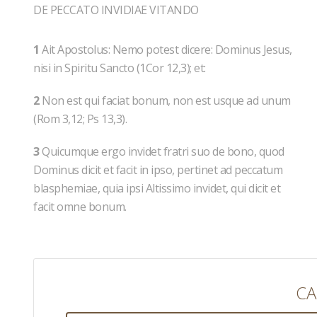
DE PECCATO INVIDIAE VITANDO
1
Ait Apostolus: Nemo potest dicere: Dominus Jesus,
nisi in Spiritu Sancto (1Cor 12,3); et:
2
Non est qui faciat bonum, non est usque ad unum
(Rom 3,12; Ps 13,3).
3
Quicumque ergo invidet fratri suo de bono, quod
Dominus dicit et facit in ipso, pertinet ad peccatum
blasphemiae, quia ipsi Altissimo invidet, qui dicit et
facit omne bonum.
CA