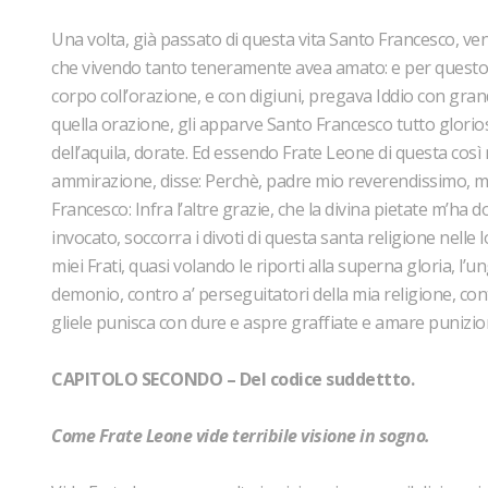
Una volta, già passato di questa vita Santo Francesco, ve
che vivendo tanto teneramente avea amato: e per questo d
corpo coll’orazione, e con digiuni, pregava Iddio con gran
quella orazione, gli apparve Santo Francesco tutto glorioso
dell’aquila, dorate. Ed essendo Frate Leone di questa così
ammirazione, disse: Perchè, padre mio reverendissimo, mi 
Francesco: Infra l’altre grazie, che la divina pietate m’ha 
invocato, soccorra i divoti di questa santa religione nelle l
miei Frati, quasi volando le riporti alla superna gloria, l’
demonio, contro a’ perseguitatori della mia religione, cont
gliele punisca con dure e aspre graffiate e amare punizion
CAPITOLO SECONDO – Del codice suddettto.
Come Frate Leone vide terribile visione in sogno.