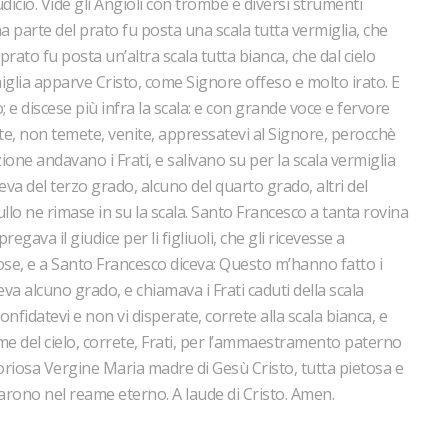
udicio. Vide gli Angioli con trombe e diversi strumenti
a parte del prato fu posta una scala tutta vermiglia, che
 prato fu posta un’altra scala tutta bianca, che dal cielo
miglia apparve Cristo, come Signore offeso e molto irato. E
 e discese più infra la scala: e con grande voce e fervore
nte, non temete, venite, appressatevi al Signore, perocchè
ione andavano i Frati, e salivano su per la scala vermiglia
va del terzo grado, alcuno del quarto grado, altri del
llo ne rimase in su la scala. Santo Francesco a tanta rovina
ava il giudice per li figliuoli, che gli ricevesse a
ose, e a Santo Francesco diceva: Questo m’hanno fatto i
va alcuno grado, e chiamava i Frati caduti della scala
 confidatevi e non vi disperate, correte alla scala bianca, e
me del cielo, correte, Frati, per l’ammaestramento paterno
gloriosa Vergine Maria madre di Gesù Cristo, tutta pietosa e
trarono nel reame eterno. A laude di Cristo. Amen.