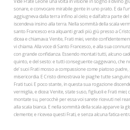
Vide Frate Leone una volta in visione in sogno il divino gi
sonare, e convocare mirabile gente in uno prato. E da l’un
aggiugneva dalla terra infino al cielo; e dall’altra parte del
iscendeva insino alla terra. Nella sommità della scala ver
santo Francesco era alquanti gradi più giù presso a Cristo;
dicea e chiamava: Venite, Frati miei, venite confidenteme
vi chiama. Alla voce di Santo Francesco, e alla sua connunz
con grande confidanza. Essendo montati tutti, alcuno cade
quinto, e del sesto: e tutti conseguente caggevano, che nu
de’ suoi Frati mosso a compassione come piatoso padre, preg
misericordia. E Cristo dimostrava le piaghe tutte sanguin
Frati tuoi. E poco stante, in questa sua rogazione discende
vermiglia, e dicea: Venite, state suso, figliuoli e Frati miei;
montate su, perocchè per essa voi sarete ricevuti nel rea
alla scala bianca. E nella sommità della scala apparve la 
clemente; e ricevea questi Frati, e senza alcuna fatica en