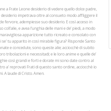
nne a Frate Leone desiderio di vedere quello dolce padre,
esiderio impetrava oltre al consueto modo affliggere il
de fervore, adempiesse suo desiderio. E così acceso in
 coll’alie, e avea l’unghia delle mani e de’ piedi, a modo
 maravigliosa apparizione tutto ricreato e consolato con
se’ tu apparito in così mirabile figura? Risponde Santo
donate e concedute, sono queste alie; acciocchè di subito
oro tribolazioni e necessitadi; e le loro anime e quelle de’
unghie così grandi e forti e dorate mi sono date contro al
ro a’ reprovati Frati di questo santo ordine, acciocchè io
i. A laude di Cristo. Amen.