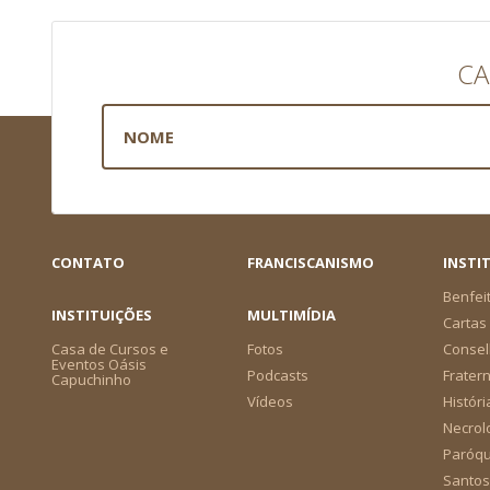
CA
CONTATO
FRANCISCANISMO
INSTI
Benfei
INSTITUIÇÕES
MULTIMÍDIA
Cartas 
Casa de Cursos e
Fotos
Consel
Eventos Oásis
Podcasts
Frater
Capuchinho
Vídeos
Históri
Necrol
Paróqu
Santos