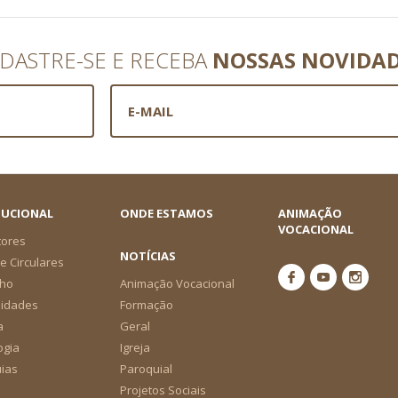
DASTRE-SE E RECEBA
NOSSAS NOVIDA
TUCIONAL
ONDE ESTAMOS
ANIMAÇÃO
VOCACIONAL
tores
NOTÍCIAS
e Circulares
ho
Animação Vocacional
nidades
Formação
a
Geral
ogia
Igreja
ias
Paroquial
Projetos Sociais