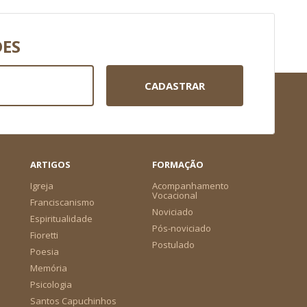
DES
CADASTRAR
ARTIGOS
FORMAÇÃO
Igreja
Acompanhamento
Vocacional
Franciscanismo
Noviciado
Espiritualidade
Pós-noviciado
Fioretti
Postulado
Poesia
Memória
Psicologia
Santos Capuchinhos