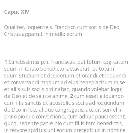
Caput XIV
Qualiter, loquente s. Francisco cum sociis de Deo,
Cristus apparuit in medio eorum
1
Sanctissimus p.n. Franciscus, qui totum cogitatum
suum in Cristo benedicto iactaverat, et totum
suum studium et desiderium et orandi et loquendi
et conversandi modum ad eius beneplacitum in se
et aliis suis sociis ordinabat, quando volebat loqui
de Deo et de salute anime;
2
cum esset aliquando
cum illis sanctis et apostolicis sociis ad loquendum
de Deo in loco aliquo congregatis, accidit semel in
principio sue conversionis, cum adhuc pauci essent,
quod, seden­te patre pio cum fillis tam benedictis,
in fervore spiritus uni eorum precepit ut in nomine