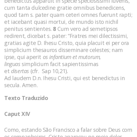
benedictus apparuit in specie speciosissimi iuvenis,
cum tanta dulcedine gratie omnibus benedicens,
quod tam s. pater quam ceteri omnes fuerunt rapti;
et iacebant quasi mortui, de mundo isto nichil
penitus sentientes.
8
Cum vero ad semetipsos
redirent, dicebat s. pater: “Fratres mei dilectissimi,
gratias agite D. Ihesu Cristo, quia placuit ei per ora
simplicium thesauros disseminare celestes; nam
ipse, qui aperit
os infantium et mutorum,
linguas
simplicium facit sapientissimas
et
disertas
(cfr. Sap 10,21)
.
Ad laudem D.n. Ihesu Cristi, qui est benedictus in
secula. Amen.
Texto Traduzido
Caput XIV
Como, estando São Francisco a falar sobre Deus com
os companheiros, Cristo apareceu no meio deles.