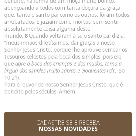
bendito, na forma de um moço muito bonito,
abençoando a todos com tanta doçura da graça
que, tanto o santo pai como os outros, foram todos
arrebatados. E jaziam como mortos, sem sentir
absolutamente coisa alguma deste
mundo.
8
Quando voltaram a si, o santo pai dizia:
“meus irmãos diletíssimos, daí graças a nosso
Senhor Jesus Cristo, porque lhe aprouve semear os
tesouros celestes pela boca dos simples; pois ele,
que
abre a boca das crianças e dos mudos, torna a
língua dos simples muito sábias e eloquentes
(cfr. Sb
10,21)
.
Para o louvor de nosso Senhor Jesus Cristo, que é
bendito pelos séculos. Amém.
CADASTRE-SE E RECEBA
NOSSAS NOVIDADES