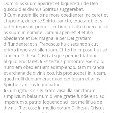
Domini os suum aperiret et loqueretur de Deo
quicquid ei divinus Spiritus suggerebat.
3
Cum autem ille sine mora obedienter inciperet et
stupenda, docente Spiritu sancto, eructaret, et s.
pater imposuit primo silentium et alteri precepit ut
os suum in nomine Domini aperiret;
4
et illo
obediente et Dei magnalia per Dei gratiam
diffundente; et s. Franciscus huic secundo sicut
primo imperavit silentium. Et tertio imposuit ut ad
laudem D. Ihesu Cristi absque premeditatione
aliquid eructaret.
5
Et tertius primorum exemplo,
humilem obedientiam adimplendo, tam miranda
et archana de divinis occultis producebat in lucem,
quod nulli dubium erat quod per ipsum et alios
Spiritus sanctus loquebatur.
6
Cum igitur sic sigillatim vasa illa sanctorum
simplicium balsamum divine gratie funderent, ad
imperium s. patris, loquendo scilicet melliflue de
divinis,
7
et ecce in medio eorum D. Ihesus Cristus