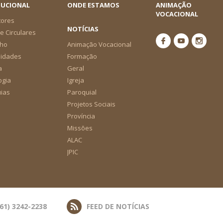
TUCIONAL
ONDE ESTAMOS
ANIMAÇÃO
VOCACIONAL
tores
NOTÍCIAS
e Circulares
ho
Animação Vocacional
nidades
Formação
a
Geral
ogia
Igreja
ias
Paroquial
Projetos Sociais
Província
Missões
ALAC
JPIC
(61) 3242-2238
FEED DE NOTÍCIAS