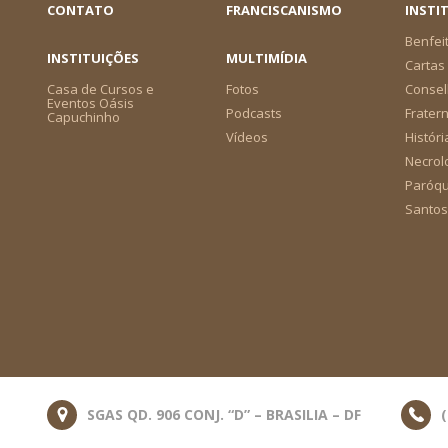
CONTATO
FRANCISCANISMO
INSTI
Benfei
INSTITUIÇÕES
MULTIMÍDIA
Cartas 
Casa de Cursos e
Fotos
Consel
Eventos Oásis
Podcasts
Frater
Capuchinho
Vídeos
Históri
Necrol
Paróqu
Santos
SGAS QD. 906 CONJ. “D” – BRASILIA – DF