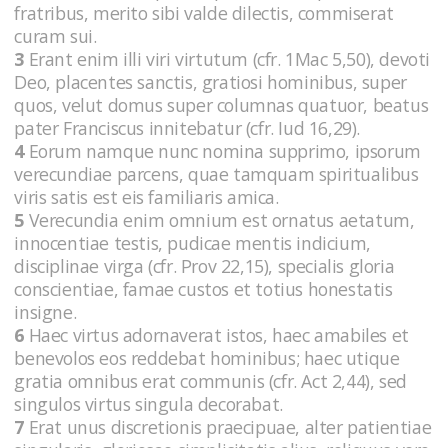
fratribus, merito sibi valde dilectis, commiserat
curam sui.
3
Erant enim illi viri virtutum (cfr. 1Mac 5,50), devoti
Deo, placentes sanctis, gratiosi hominibus, super
quos, velut domus super columnas quatuor, beatus
pater Franciscus innitebatur (cfr. Iud 16,29).
4
Eorum namque nunc nomina supprimo, ipsorum
verecundiae parcens, quae tamquam spiritualibus
viris satis est eis familiaris amica.
5
Verecundia enim omnium est ornatus aetatum,
innocentiae testis, pudicae mentis indicium,
disciplinae virga (cfr. Prov 22,15), specialis gloria
conscientiae, famae custos et totius honestatis
insigne.
6
Haec virtus adornaverat istos, haec amabiles et
benevolos eos reddebat hominibus; haec utique
gratia omnibus erat communis (cfr. Act 2,44), sed
singulos virtus singula decorabat.
7
Erat unus discretionis praecipuae, alter patientiae