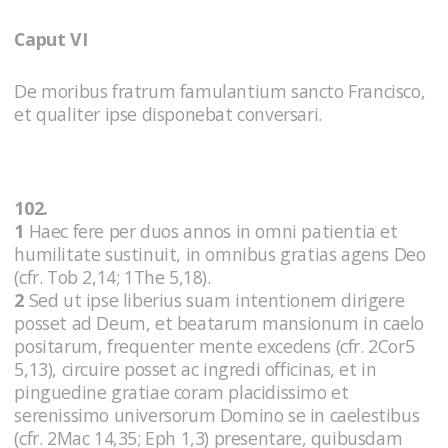
Caput VI
De moribus fratrum famulantium sancto Francisco,
et qualiter ipse disponebat conversari.
102.
1
Haec fere per duos annos in omni patientia et
humilitate sustinuit, in omnibus gratias agens Deo
(cfr. Tob 2,14; 1The 5,18).
2
Sed ut ipse liberius suam intentionem dirigere
posset ad Deum, et beatarum mansionum in caelo
positarum, frequenter mente excedens (cfr. 2Cor5
5,13), circuire posset ac ingredi officinas, et in
pinguedine gratiae coram placidissimo et
serenissimo universorum Domino se in caelestibus
(cfr. 2Mac 14,35; Eph 1,3) presentare, quibusdam