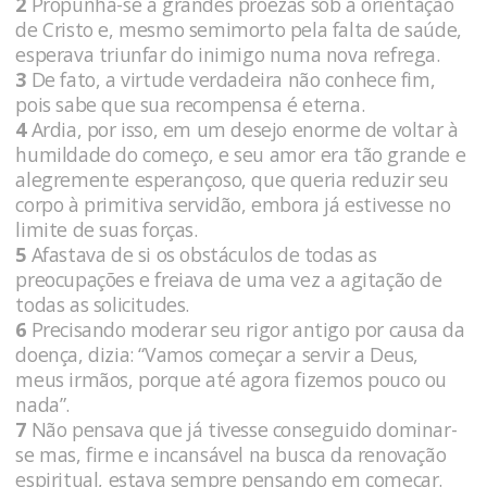
2
Propunha-se a grandes proezas sob a orientação
de Cristo e, mesmo semimorto pela falta de saúde,
esperava triunfar do inimigo numa nova refrega.
3
De fato, a virtude verdadeira não conhece fim,
pois sabe que sua recompensa é eterna.
4
Ardia, por isso, em um desejo enorme de voltar à
humildade do começo, e seu amor era tão grande e
alegremente esperançoso, que queria reduzir seu
corpo à primitiva servidão, embora já estivesse no
limite de suas forças.
5
Afastava de si os obstáculos de todas as
preocupações e freiava de uma vez a agitação de
todas as solicitudes.
6
Precisando moderar seu rigor antigo por causa da
doença, dizia: “Vamos começar a servir a Deus,
meus irmãos, porque até agora fizemos pouco ou
nada”.
7
Não pensava que já tivesse conseguido dominar-
se mas, firme e incansável na busca da renovação
espiritual, estava sempre pensando em começar.