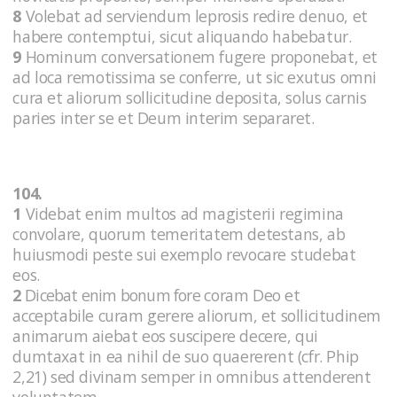
8
Volebat ad serviendum leprosis redire denuo, et
habere contemptui, sicut aliquando habebatur.
9
Hominum conversationem fugere proponebat, et
ad loca remotissima se conferre, ut sic exutus omni
cura et aliorum sollicitudine deposita, solus carnis
paries inter se et Deum interim separaret.
104.
1
Videbat enim multos ad magisterii regimina
convolare, quorum temeritatem detestans, ab
huiusmodi peste sui exemplo revocare studebat
eos.
2
Dicebat enim bonum fore coram Deo et
acceptabile curam gerere aliorum, et sollicitudinem
animarum aiebat eos suscipere decere, qui
dumtaxat in ea nihil de suo quaererent (cfr. Phip
2,21) sed divinam semper in omnibus attenderent
voluntatem.