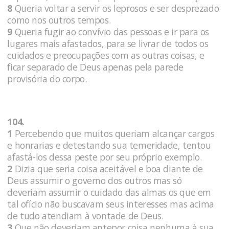
8
Queria voltar a servir os leprosos e ser desprezado
como nos outros tempos.
9
Queria fugir ao convívio das pessoas e ir para os
lugares mais afastados, para se livrar de todos os
cuidados e preocupações com as outras coisas, e
ficar separado de Deus apenas pela parede
provisória do corpo.
104.
1
Percebendo que muitos queriam alcançar cargos
e honrarias e detestando sua temeridade, tentou
afastá-los dessa peste por seu próprio exemplo.
2
Dizia que seria coisa aceitável e boa diante de
Deus assumir o governo dos outros mas só
deveriam assumir o cuidado das almas os que em
tal ofício não buscavam seus interesses mas acima
de tudo atendiam à vontade de Deus.
3
Que não deveriam antepor coisa nenhuma à sua