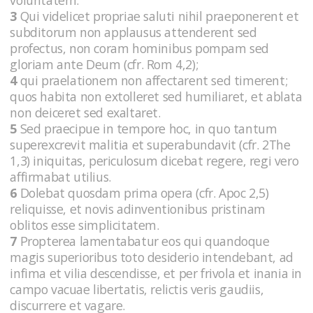
3
Qui videlicet propriae saluti nihil praeponerent et
subditorum non applausus attenderent sed
profectus, non coram hominibus pompam sed
gloriam ante Deum (cfr. Rom 4,2);
4
qui praelationem non affectarent sed timerent;
quos habita non extolleret sed humiliaret, et ablata
non deiceret sed exaltaret.
5
Sed praecipue in tempore hoc, in quo tantum
superexcrevit malitia et superabundavit (cfr. 2The
1,3) iniquitas, periculosum dicebat regere, regi vero
affirmabat utilius.
6
Dolebat quosdam prima opera (cfr. Apoc 2,5)
reliquisse, et novis adinventionibus pristinam
oblitos esse simplicitatem.
7
Propterea lamentabatur eos qui quandoque
magis superioribus toto desiderio intendebant, ad
infima et vilia descendisse, et per frivola et inania in
campo vacuae libertatis, relictis veris gaudiis,
discurrere et vagare.