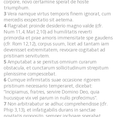
corpore, novo certamine sperat de hoste
triumphum.
3
Vera namque virtus temporis finem ignorat, cum
mercedis exspectatio sit aeterna.
4
Flagrabat proinde desiderio magno valde (cfr.
Num 11,4; Mat 2,10) ad humilitatis reverti
primordia et prae amoris immensitate spe gaudens
(cfr. Rom 12,12), corpus suum, licet ad tantam iam
devenisset extremitatem, revocare cogitabat ad
pristinam servitutem.
5
Amputabat a se penitus omnium curarum
obstacula, et cunctarum sollicitudinum strepitum
plenissime compescebat.
6
Cumque infirmitatis suae occasione rigorem
pristinum necessario temperaret, dicebat:
“Incipiamus, fratres, servire Domino Deo, quia
hucusque vix vel parum in nullo profecimus”.
7
Non arbitrabatur se adhuc comprehendisse (cfr.
Phip 3,13), et infatigabilis durans in sanctae
novitatis proposito, semper inchoare sperabat.