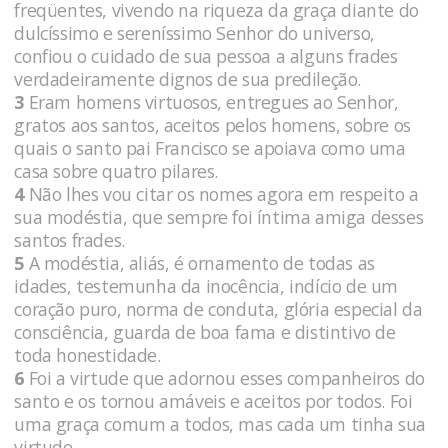
freqüentes, vivendo na riqueza da graça diante do
dulcíssimo e sereníssimo Senhor do universo,
confiou o cuidado de sua pessoa a alguns frades
verdadeiramente dignos de sua predileção.
3
Eram homens virtuosos, entregues ao Senhor,
gratos aos santos, aceitos pelos homens, sobre os
quais o santo pai Francisco se apoiava como uma
casa sobre quatro pilares.
4
Não lhes vou citar os nomes agora em respeito a
sua modéstia, que sempre foi íntima amiga desses
santos frades.
5
A modéstia, aliás, é ornamento de todas as
idades, testemunha da inocência, indício de um
coração puro, norma de conduta, glória especial da
consciência, guarda de boa fama e distintivo de
toda honestidade.
6
Foi a virtude que adornou esses companheiros do
santo e os tornou amáveis e aceitos por todos. Foi
uma graça comum a todos, mas cada um tinha sua
virtude.