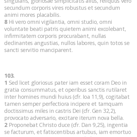
singularis, gloriosae simplicitatis alius, reliquus vero
secundum corporis vires robustus et secundum
animi mores placabilis.
8
Hi vero omni vigilantia, omni studio, omni
voluntate beati patris quietem animi excolebant,
infirmitatem corporis procurabant, nullas
declinantes angustias, nullos labores, quin totos se
sancti servitio manciparent.
103.
1
Sed licet gloriosus pater iam esset coram Deo in
gratia consummatus, et operibus sanctis rutilaret
inter homines mundi huius (cfr. Ioa 11,9), cogitabat
tamen semper perfectiora incipere et tamquam
doctissimus miles in castris Dei (cfr. Gen 32,2),
provocato adversario, excitare iterum nova bella.
2
Proponebat Christo duce (cfr. Dan 9,25), ingentia
se facturum, et fatiscentibus artubus, iam emortuo