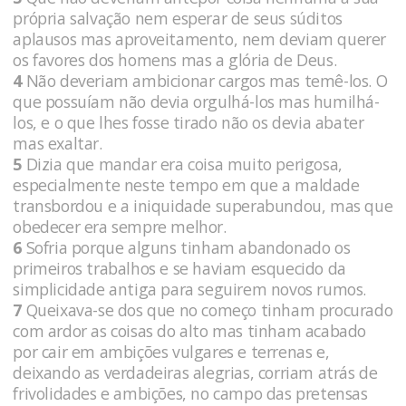
própria salvação nem esperar de seus súditos
aplausos mas aproveitamento, nem deviam querer
os favores dos homens mas a glória de Deus.
4
Não deveriam ambicionar cargos mas temê-los. O
que possuíam não devia orgulhá-los mas humilhá-
los, e o que lhes fosse tirado não os devia abater
mas exaltar.
5
Dizia que mandar era coisa muito perigosa,
especialmente neste tempo em que a maldade
transbordou e a iniquidade superabundou, mas que
obedecer era sempre melhor.
6
Sofria porque alguns tinham abandonado os
primeiros trabalhos e se haviam esquecido da
simplicidade antiga para seguirem novos rumos.
7
Queixava-se dos que no começo tinham procurado
com ardor as coisas do alto mas tinham acabado
por cair em ambições vulgares e terrenas e,
deixando as verdadeiras alegrias, corriam atrás de
frivolidades e ambições, no campo das pretensas