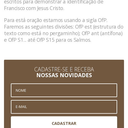
escritos para demonstrar a identificação de
Francisco com Jesus Cristo.
Para está oração estamos usando a sigla OfP.
Faremos as seguintes divisões: OfP est (estrutura do
texto como está no pergaminho); OfP ant (antífona)
e OfP S1... até OfP S15 para os Salmos.
CADASTRE-SE E RECEBA
NOSSAS NOVIDADES
CADASTRAR