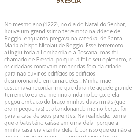
BRÉSCIA
No mesmo ano (1222), no dia do Natal do Senhor,
houve um grandíssimo terremoto na cidade de
Reggio, enquanto pregava na catedral de Santa
Maria o bispo Nicolau de Reggio. Esse terremoto
atingiu toda a Lombardia e a Toscana, mas foi
chamado de Bréscia, porque lá foi o seu epicentro, e
os cidadãos moravam em tendas fora da cidade
para não ouvir os edifícios os edifícios
desmoronando em cima deles... Minha mãe
costumava recordar-me que durante aquele grande
terremoto eu era menino ainda no berço, e ela
pegou embaixo do braço minhas duas irmãs (que
eram pequenas) e, abandonando-me no berço, foi
para a casa de seus parentes. Na realidade, temia
que o batistério caísse em cima dela, porque a
minha casa era vizinha dele. É por isso que eu não a
amava excessivamente, porque deveria ter-se