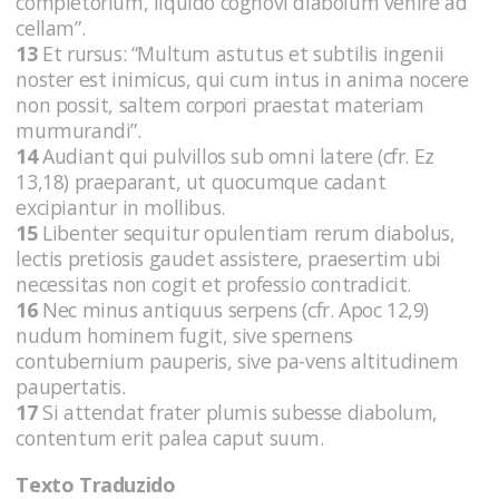
completorium, liquido cognovi diabolum venire ad
cellam”.
13
Et rursus: “Multum astutus et subtilis ingenii
noster est inimicus, qui cum intus in anima nocere
non possit, saltem corpori praestat materiam
murmurandi”.
14
Audiant qui pulvillos sub omni latere (cfr. Ez
13,18) praeparant, ut quocumque cadant
excipiantur in mollibus.
15
Libenter sequitur opulentiam rerum diabolus,
lectis pretiosis gaudet assistere, praesertim ubi
necessitas non cogit et professio contradicit.
16
Nec minus antiquus serpens (cfr. Apoc 12,9)
nudum hominem fugit, sive spernens
contubernium pauperis, sive pa-vens altitudinem
paupertatis.
17
Si attendat frater plumis subesse diabolum,
contentum erit palea caput suum.
Texto Traduzido