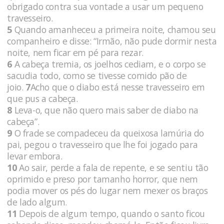
obrigado contra sua vontade a usar um pequeno
travesseiro.
5
Quando amanheceu a primeira noite, chamou seu
companheiro e disse: “Irmão, não pude dormir nesta
noite, nem ficar em pé para rezar.
6
A cabeça tremia, os joelhos cediam, e o corpo se
sacudia todo, como se tivesse comido pão de
joio.
7
Acho que o diabo está nesse travesseiro em
que pus a cabeça.
8
Leva-o, que não quero mais saber de diabo na
cabeça”.
9
O frade se compadeceu da queixosa lamúria do
pai, pegou o travesseiro que lhe foi jogado para
levar embora.
10
Ao sair, perde a fala de repente, e se sentiu tão
oprimido e preso por tamanho horror, que nem
podia mover os pés do lugar nem mexer os braços
de lado algum.
11
Depois de algum tempo, quando o santo ficou