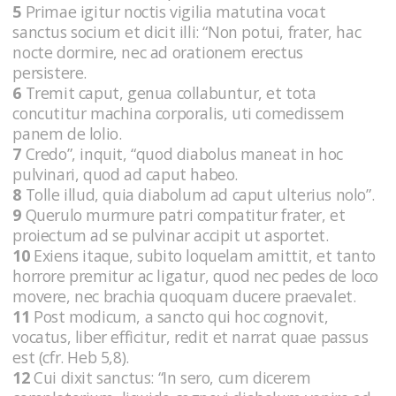
5
Primae igitur noctis vigilia matutina vocat
sanctus socium et dicit illi: “Non potui, frater, hac
nocte dormire, nec ad orationem erectus
persistere.
6
Tremit caput, genua collabuntur, et tota
concutitur machina corporalis, uti comedissem
panem de lolio.
7
Credo”, inquit, “quod diabolus maneat in hoc
pulvinari, quod ad caput habeo.
8
Tolle illud, quia diabolum ad caput ulterius nolo”.
9
Querulo murmure patri compatitur frater, et
proiectum ad se pulvinar accipit ut asportet.
10
Exiens itaque, subito loquelam amittit, et tanto
horrore premitur ac ligatur, quod nec pedes de loco
movere, nec brachia quoquam ducere praevalet.
11
Post modicum, a sancto qui hoc cognovit,
vocatus, liber efficitur, redit et narrat quae passus
est (cfr. Heb 5,8).
12
Cui dixit sanctus: “In sero, cum dicerem