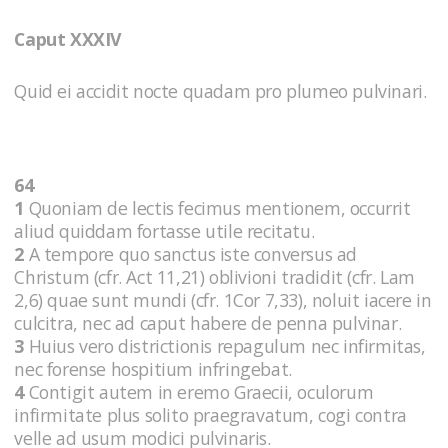
Caput XXXIV
Quid ei accidit nocte quadam pro plumeo pulvinari.
64
1
Quoniam de lectis fecimus mentionem, occurrit
aliud quiddam fortasse utile recitatu.
2
A tempore quo sanctus iste conversus ad
Christum (cfr. Act 11,21) oblivioni tradidit (cfr. Lam
2,6) quae sunt mundi (cfr. 1Cor 7,33), noluit iacere in
culcitra, nec ad caput habere de penna pulvinar.
3
Huius vero districtionis repagulum nec infirmitas,
nec forense hospitium infringebat.
4
Contigit autem in eremo Graecii, oculorum
infirmitate plus solito praegravatum, cogi contra
velle ad usum modici pulvinaris.