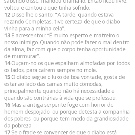
sabendo disso, mandou chamá-lo. Então ficou livre,
voltou e contou o que tinha sofrido.
12
Disse-lhe o santo: “‘A tarde, quando estava
rezando Completas, tive certeza de que o diabo
vinha para a minha cela”.
13
E acrescentou: “É muito esperto e matreiro o
nosso inimigo. Quando não pode fazer o mal dentro
da alma, faz com que o corpo tenha oportunidade
de murmurar”.
14
Ouçam-no os que espalham almofadas por todos
os lados, para caírem sempre no mole.
15
O diabo segue o luxo de boa vontade, gosta de
estar ao lado das camas muito cômodas,
principalmente quando não há necessidade e
quando são contrárias à vida que se professou.
16
Mas a antiga serpente foge com horror do
homem despojado, ou porque detesta a companhia
dos pobres, ou porque tem medo da grandiosidade
da pobreza.
17
Se o frade se convencer de que o diabo está