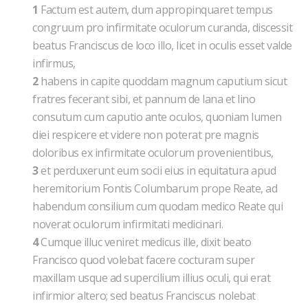
1
Factum est autem, dum appropinquaret tempus
congruum pro infirmitate oculorum curanda, discessit
beatus Franciscus de loco illo, licet in oculis esset valde
infirmus,
2
habens in capite quoddam magnum caputium sicut
fratres fecerant sibi, et pannum de lana et lino
consutum cum caputio ante oculos, quoniam lumen
diei respicere et videre non poterat pre magnis
doloribus ex infirmitate oculorum provenientibus,
3
et perduxerunt eum socii eius in equitatura apud
heremitorium Fontis Columbarum prope Reate, ad
habendum consilium cum quodam medico Reate qui
noverat oculorum infirmitati medicinari.
4
Cumque illuc veniret medicus ille, dixit beato
Francisco quod volebat facere cocturam super
maxillam usque ad supercilium illius oculi, qui erat
infirmior altero; sed beatus Franciscus nolebat