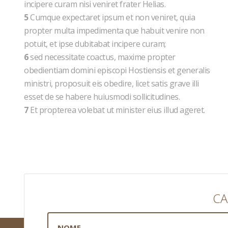
incipere curam nisi veniret frater Helias.
5
Cumque expectaret ipsum et non veniret, quia
propter multa impedimenta que habuit venire non
potuit, et ipse dubitabat incipere curam;
6
sed necessitate coactus, maxime propter
obedientiam domini episcopi Hostiensis et generalis
ministri, proposuit eis obedire, licet satis grave illi
esset de se habere huiusmodi sollicitudines.
7
Et propterea volebat ut minister eius illud ageret.
CA