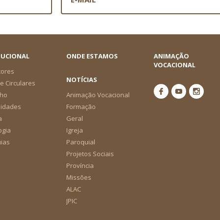
TUCIONAL
ONDE ESTAMOS
ANIMAÇÃO
VOCACIONAL
tores
NOTÍCIAS
e Circulares
ho
Animação Vocacional
nidades
Formação
a
Geral
ogia
Igreja
ias
Paroquial
Projetos Sociais
Província
Missões
ALAC
JPIC