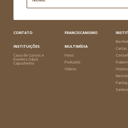
CONTATO
FRANCISCANISMO
INSTI
Benfei
INSTITUIÇÕES
MULTIMÍDIA
Cartas 
Casa de Cursos e
Fotos
Consel
Eventos Oásis
Podcasts
Frater
Capuchinho
Vídeos
Históri
Necrol
Paróqu
Santos