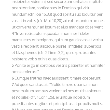
insipientes videmini, sed secure annuntiate simpliciter
poenitentiam, confidentes in Domino qui vicit
mundum (cfr. Ioa 16,33) quod spiritu suo loquitur per
vos et in vobis (cfr. Mat 10,20) ad exhortandum omnes
ut convertantur ad ipsum et eius mandata observent.
4
“Invenietis autem quosdam homines fideles,
mansuetos et benignos, qui cum gaudio vos et verba
vestra recipient, aliosque plures, infideles, superbos
et blasphemos (cfr. 2Timm 3,2), qui exprobrantes
resistent vobis et his quae dicetis.
5
Ponite ergo in cordibus vestris patienter et humiliter
omnia tolerare”.
6
Cumque fratres haec audissent, timere coeperunt.
7
Ad quos sanctus ait: “Nolite timere quoniam non
post multum tempus venient ad nos multi sapientes
et nobiles (cfr. 1Cor 1,26), eruntque nobiscum
praedicantes regibus et principibus et populis multis.