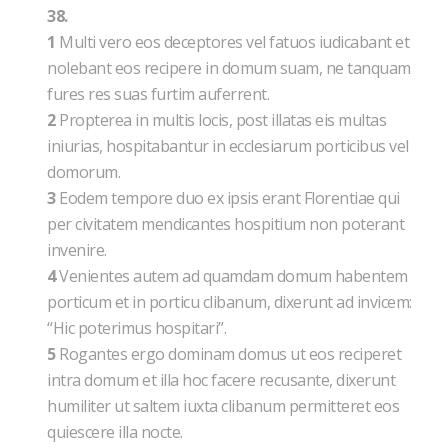
38.
1
Multi vero eos deceptores vel fatuos iudicabant et
nolebant eos recipere in domum suam, ne tanquam
fures res suas furtim auferrent.
2
Propterea in multis locis, post illatas eis multas
iniurias, hospitabantur in ecclesiarum porticibus vel
domorum.
3
Eodem tempore duo ex ipsis erant Florentiae qui
per civitatem mendicantes hospitium non poterant
invenire.
4
Venientes autem ad quamdam domum habentem
porticum et in porticu clibanum, dixerunt ad invicem:
“Hic poterimus hospitari”.
5
Rogantes ergo dominam domus ut eos reciperet
intra domum et illa hoc facere recusante, dixerunt
humiliter ut saltem iuxta clibanum permitteret eos
quiescere illa nocte.