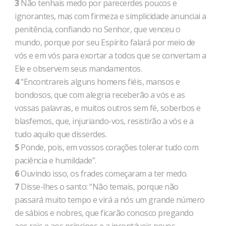
3
Não tenhais medo por parecerdes poucos e
ignorantes, mas com firmeza e simplicidade anunciai a
penitência, confiando no Senhor, que venceu o
mundo, porque por seu Espírito falará por meio de
vós e em vós para exortar a todos que se convertam a
Ele e observem seus mandamentos.
4
“Encontrareis alguns homens fiéis, mansos e
bondosos, que com alegria receberão a vós e as
vossas palavras, e muitos outros sem fé, soberbos e
blasfemos, que, injuriando-vos, resistirão a vós e a
tudo aquilo que disserdes.
5
Ponde, pois, em vossos corações tolerar tudo com
paciência e humildade”.
6
Ouvindo isso, os frades começaram a ter medo.
7
Disse-lhes o santo: “Não temais, porque não
passará muito tempo e virá a nós um grande número
de sábios e nobres, que ficarão conosco pregando