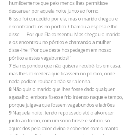
humildemente que pelo menos lhes permitisse
descansar por aquela noite junto ao forno.
6
Isso foi concedido por ela, mas o marido chegou e
encontrando-os no pórtico. Chamou a esposa e lhe
disse: -- :Por que Ela consentiu. Mas chegou o marido
e os encontrou no pórtico e chamando a mulher
disse-lhe: “Por que deste hospedagem em nosso
pórtico a estes vagabundos?”
7
Ela respondeu que não quisera recebê-los em casa,
mas lhes concedera que ficassem no pórtico, onde
nada podiam roubar a não ser a lenha.
8
Não quis o marido que lhes fosse dado qualquer
agasalho, embora fizesse frio intenso naquele tempo,
porque julgava que fossem vagabundos e ladrões.
9
Naquela noite, tendo repousado até o alvorecer
junto ao forno, com um sono breve e sóbrio, só
aquecidos pelo calor divino e cobertos com o manto