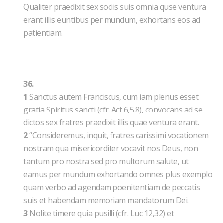
Qualiter praedixit sex sociis suis omnia quse ventura
erant illis euntibus per mundum, exhortans eos ad
patientiam.
36.
1
Sanctus autem Franciscus, cum iam plenus esset
gratia Spiritus sancti (cfr. Act 6,5.8), convocans ad se
dictos sex fratres praedixit illis quae ventura erant.
2
“Consideremus, inquit, fratres carissimi vocationem
nostram qua misericorditer vocavit nos Deus, non
tantum pro nostra sed pro multorum salute, ut
eamus per mundum exhortando omnes plus exemplo
quam verbo ad agendam poenitentiam de peccatis
suis et habendam memoriam mandatorum Dei.
3
Nolite timere quia pusilli (cfr. Luc 12,32) et