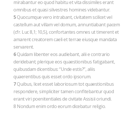
mirabantur eo quod habitu et vita dissimiles erant
omnibus et quasi silvestres homines videbantur.
5
Quocumque vero intrabant, civitatem scilicet vel
castellum aut villam vel domum, annuntiabant pacem
(cfr. Luc 8,1; 10,5), confortantes omnes ut timerent et
amarent creatorem caeli et terrae eiusque mandata
servarent.
6
Quidam libenter eos audiebant, alii e contrario
deridebant; plerique eos quaestionibus fatigabant,
quibusdam dicentibus: “Unde estis?”, aliis
quaerentibus quis esset ordo ipsorum.
7
Quibus, licet esset laboriosum tot quaestionibus
respondere, simpliciter tamen confitebantur quod
erant viri poenitentiales de civitate Assisii oriundi.
8 Nondum enim ordo eorum dicebatur religio.