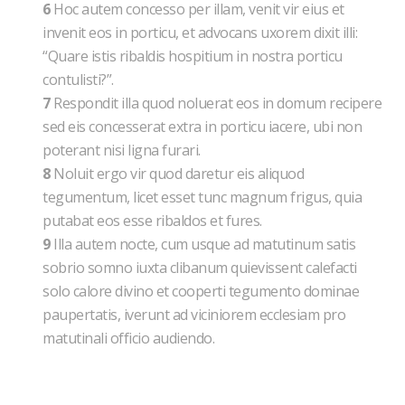
6
Hoc autem concesso per illam, venit vir eius et
invenit eos in porticu, et advocans uxorem dixit illi:
“Quare istis ribaldis hospitium in nostra porticu
contulisti?”.
7
Respondit illa quod noluerat eos in domum recipere
sed eis concesserat extra in porticu iacere, ubi non
poterant nisi ligna furari.
8
Noluit ergo vir quod daretur eis aliquod
tegumentum, licet esset tunc magnum frigus, quia
putabat eos esse ribaldos et fures.
9
Illa autem nocte, cum usque ad matutinum satis
sobrio somno iuxta clibanum quievissent calefacti
solo calore divino et cooperti tegumento dominae
paupertatis, iverunt ad viciniorem ecclesiam pro
matutinali officio audiendo.