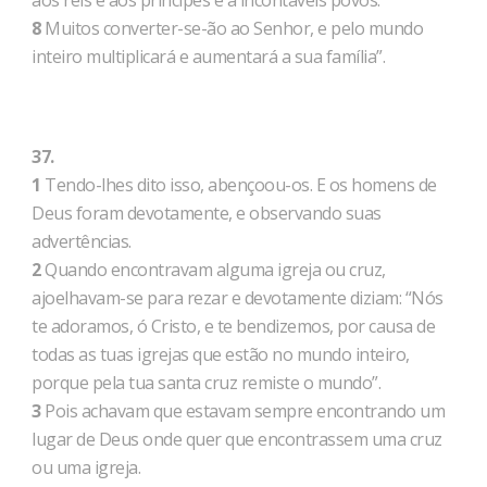
aos reis e aos príncipes e a incontáveis povos.
8
Muitos converter-se-ão ao Senhor, e pelo mundo
inteiro multiplicará e aumentará a sua família”.
37.
1
Tendo-lhes dito isso, abençoou-os. E os homens de
Deus foram devotamente, e observando suas
advertências.
2
Quando encontravam alguma igreja ou cruz,
ajoelhavam-se para rezar e devotamente diziam: “Nós
te adoramos, ó Cristo, e te bendizemos, por causa de
todas as tuas igrejas que estão no mundo inteiro,
porque pela tua santa cruz remiste o mundo”.
3
Pois achavam que estavam sempre encontrando um
lugar de Deus onde quer que encontrassem uma cruz
ou uma igreja.