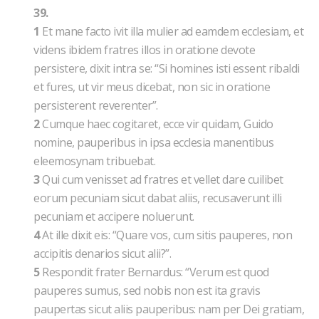
39.
1
Et mane facto ivit illa mulier ad eamdem ecclesiam, et
videns ibidem fratres illos in oratione devote
persistere, dixit intra se: “Si homines isti essent ribaldi
et fures, ut vir meus dicebat, non sic in oratione
persisterent reverenter”.
2
Cumque haec cogitaret, ecce vir quidam, Guido
nomine, pauperibus in ipsa ecclesia manentibus
eleemosynam tribuebat.
3
Qui cum venisset ad fratres et vellet dare cuilibet
eorum pecuniam sicut dabat aliis, recusaverunt illi
pecuniam et accipere noluerunt.
4
At ille dixit eis: “Quare vos, cum sitis pauperes, non
accipitis denarios sicut alii?”.
5
Respondit frater Bernardus: “Verum est quod
pauperes sumus, sed nobis non est ita gravis
paupertas sicut aliis pauperibus: nam per Dei gratiam,