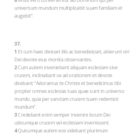
8
Multi vero convertentur ad Dominum qui per
universum mundum multiplicabit suam familiam et
augebit”.
37.
1
Et cum haec dixisset illis ac benedixisset, abierunt viri
Dei devote eius monita observantes.
2
Cum autem inveniebant aliquam ecclesiam sive
crucem, inclinabant se ad orationem et devote
dicebant: “Adoramus te Christe et benedicimus tibi
propter omnes ecclesias tuas quae sunt in universo
mundo, quia per sanctam crucem tuam redemisti
mundum”.
3
Credebant enim semper invenire locum Dei
ubicumque crucem vel ecclesiam invenissent.
4
Quicumque autem eos videbant plurimum