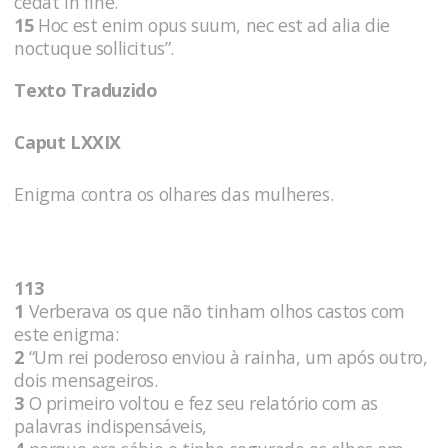
cedat in fine.
15
Hoc est enim opus suum, nec est ad alia die
noctuque sollicitus”.
Texto Traduzido
Caput LXXIX
Enigma contra os olhares das mulheres.
113
1
Verberava os que não tinham olhos castos com
este enigma:
2
“Um rei poderoso enviou à rainha, um após outro,
dois mensageiros.
3
O primeiro voltou e fez seu relatório com as
palavras indispensáveis,