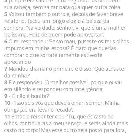
4
porque era sábio e tinha segurado os olhos em
sua cabeça, sem saltar para qualquer outra coisa.
5
Voltou também o outro e, depois de fazer breve
relatório, teceu um longo elogio à beleza da
senhora: ‘Na verdade, senhor, vi que é uma mulher
belíssima. Feliz de quem pode aproveitar’.
6
O rei respondeu: ‘Servo mau, puseste os teus olhos
impuros em minha esposa? É claro que querias
comprar o que sorrateiramente estiveste
apreciando’.
7
Mandou chamar o primeiro e disse: ‘Que achaste
da rainha?’
8
Ele respondeu: ‘O melhor possível, porque ouviu
em silêncio e respondeu com inteligência’.
9
- ‘E não é bonita?’
10
- ‘Isso sois vós que deveis olhar, senhor. Minha
obrigação era levar o recado’.
11
Então o rei sentenciou: ‘Tu, que és casto de
olhos, continuarás a meu serviço, e serás ainda mais
casto no corpo! Mas esse outro seja posto para fora,