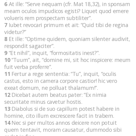
6
At ille: “Serve nequam (cfr. Mat 18,32), in sponsam
meam oculos impudicos egisti? Liquet quod emere
volueris rem prospectam subtiliter”.
7
Iubet revocari primum et ait: “Quid tibi de regina
videtur?”
8
Et ille: “Optime quidem, quoniam silenter audivit,
respondit sagaciter”.
9
“Et nihil”, inquit, “formositatis inest?”.
10
“Tuum”, ait, “domine mi, sit hoc inspicere: meum
fuit verba proferre”.
11
Fertur a rege sententia: “Tu”, inquit, “oculis
castus, esto in camera corpore castior! hic vero
exeat domum, ne polluat thalamum!”.
12
Dicebat autem beatus pater: “Ex nimia
securitate minus cavetur hostis.
13
Diabolus si de suo capillum potest habere in
homine, cito illum excrescere facit in trabem.
14
Nec si per multos annos deicere non potuit
quem tentavit, moram causatur, dummodo sibi