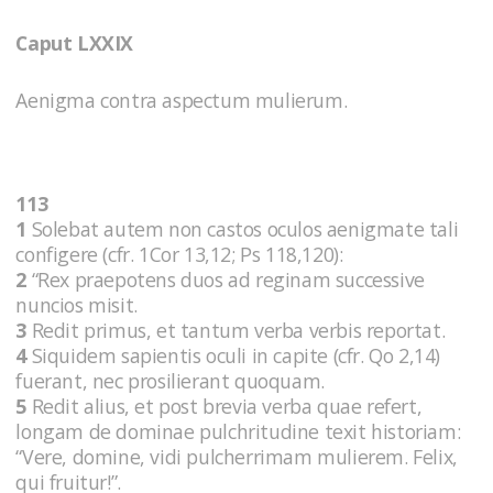
Caput LXXIX
Aenigma contra aspectum mulierum.
113
1
Solebat autem non castos oculos aenigmate tali
configere (cfr. 1Cor 13,12; Ps 118,120):
2
“Rex praepotens duos ad reginam successive
nuncios misit.
3
Redit primus, et tantum verba verbis reportat.
4
Siquidem sapientis oculi in capite (cfr. Qo 2,14)
fuerant, nec prosilierant quoquam.
5
Redit alius, et post brevia verba quae refert,
longam de dominae pulchritudine texit historiam:
“Vere, domine, vidi pulcherrimam mulierem. Felix,
qui fruitur!”.