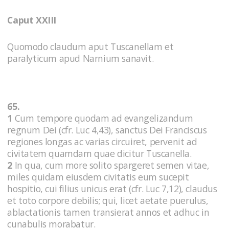
Caput XXIII
Quomodo claudum aput Tuscanellam et
paralyticum apud Narnium sanavit.
65.
1
Cum tempore quodam ad evangelizandum
regnum Dei (cfr. Luc 4,43), sanctus Dei Franciscus
regiones longas ac varias circuiret, pervenit ad
civitatem quamdam quae dicitur Tuscanella.
2
In qua, cum more solito spargeret semen vitae,
miles quidam eiusdem civitatis eum sucepit
hospitio, cui filius unicus erat (cfr. Luc 7,12), claudus
et toto corpore debilis; qui, licet aetate puerulus,
ablactationis tamen transierat annos et adhuc in
cunabulis morabatur.