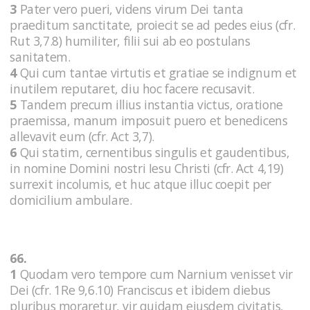
3
Pater vero pueri, videns virum Dei tanta
praeditum sanctitate, proiecit se ad pedes eius (cfr.
Rut 3,7.8) humiliter, filii sui ab eo postulans
sanitatem.
4
Qui cum tantae virtutis et gratiae se indignum et
inutilem reputaret, diu hoc facere recusavit.
5
Tandem precum illius instantia victus, oratione
praemissa, manum imposuit puero et benedicens
allevavit eum (cfr. Act 3,7).
6
Qui statim, cernentibus singulis et gaudentibus,
in nomine Domini nostri Iesu Christi (cfr. Act 4,19)
surrexit incolumis, et huc atque illuc coepit per
domicilium ambulare.
66.
1
Quodam vero tempore cum Narnium venisset vir
Dei (cfr. 1Re 9,6.10) Franciscus et ibidem diebus
pluribus moraretur, vir quidam eiusdem civitatis,