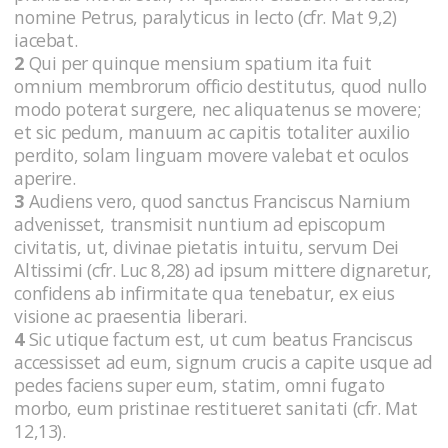
nomine Petrus, paralyticus in lecto (cfr. Mat 9,2)
iacebat.
2
Qui per quinque mensium spatium ita fuit
omnium membrorum officio destitutus, quod nullo
modo poterat surgere, nec aliquatenus se movere;
et sic pedum, manuum ac capitis totaliter auxilio
perdito, solam linguam movere valebat et oculos
aperire.
3
Audiens vero, quod sanctus Franciscus Narnium
advenisset, transmisit nuntium ad episcopum
civitatis, ut, divinae pietatis intuitu, servum Dei
Altissimi (cfr. Luc 8,28) ad ipsum mittere dignaretur,
confidens ab infirmitate qua tenebatur, ex eius
visione ac praesentia liberari.
4
Sic utique factum est, ut cum beatus Franciscus
accessisset ad eum, signum crucis a capite usque ad
pedes faciens super eum, statim, omni fugato
morbo, eum pristinae restitueret sanitati (cfr. Mat
12,13).