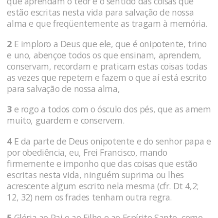
que aprendam o teor e o sentido das coisas que
estão escritas nesta vida para salvação de nossa
alma e que freqüentemente as tragam à memória.
2
E imploro a Deus que ele, que é onipotente, trino
e uno, abençoe todos os que ensinam, aprendem,
conservam, recordam e praticam estas coisas todas
as vezes que repetem e fazem o que aí está escrito
para salvação de nossa alma,
3
e rogo a todos com o ósculo dos pés, que as amem
muito, guardem e conservem.
4
E da parte de Deus onipotente e do senhor papa e
por obediência, eu, Frei Francisco, mando
firmemente e imponho que das coisas que estão
escritas nesta vida, ninguém suprima ou lhes
acrescente algum escrito nela mesma (cfr. Dt 4,2;
12, 32) nem os frades tenham outra regra.
5
Glória ao Pai e ao Filho e ao Espírito Santo, como