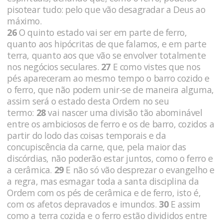
pisotear tudo: pelo que vão desagradar a Deus ao
máximo.
26
O quinto estado vai ser em parte de ferro,
quanto aos hipócritas de que falamos, e em parte
terra, quanto aos que vão se envolver totalmente
nos negócios seculares.
27
E como vistes que nos
pés apareceram ao mesmo tempo o barro cozido e
o ferro, que não podem unir-se de maneira alguma,
assim será o estado desta Ordem no seu
termo:
28
vai nascer uma divisão tão abominável
entre os ambiciosos de ferro e os de barro, cozidos a
partir do lodo das coisas temporais e da
concupiscência da carne, que, pela maior das
discórdias, não poderão estar juntos, como o ferro e
a cerâmica.
29
E não só vão desprezar o evangelho e
a regra, mas esmagar toda a santa disciplina da
Ordem com os pés de cerâmica e de ferro, isto é,
com os afetos depravados e imundos.
30
E assim
como a terra cozida e o ferro estão divididos entre