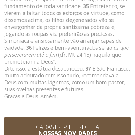
fundamento de toda santidade.
35
Entretanto, se
vierem a faltar todos os esforços de virtude, como
dissemos acima, os filhos degenerados vão se
envergonhar da própria santíssima pobreza e,
jogando as roupas vis, preferirão as preciosas.
Simoníaca e ansiosamente vão arranjar capas de
vaidade.
36
Felizes e bem-aventurados serão
os que
perseverarem até o fim
(cfr. Mt 24,13) naquilo que
prometeram a Deus”.
Dito isso, a estátua desapareceu.
37
E São Francisco,
muito admirado com isso tudo, recomendava a
Deus com muitas lágrimas, como um bom pastor,
suas ovelhas presentes e futuras.
Graças a Deus. Amém.
CADASTRE-SE E RECEBA
NOSSAS NOVIDADES