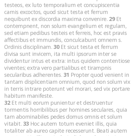
testeos, ex luto temporalium et concupiscentia
carnis excoctos, quod sicut testa et ferrum
nequibunt ex discordia maxima convenire.
29
Et
contempnent, non solum evangelium et regulam,
sed etiam pedibus testeis et ferreis, hoc est pravis
affectibus et immundis, conculcabunt omnem s.
Ordinis disciplinam.
30
Et sicut testa et ferrum
divisa sunt invicem, ita multi ipsorum inter se
dividentur intus et extra: intus quidem contentiose
viventes; extra vero partialibus et tirampnis
secularibus adherentes.
31
Propter quod venient in
tantam displicentiam omnium, quod non solum vix
in terris intrare poterunt vel morari, sed vix portare
habitum manifeste.
32
Et multi eorum punientur et destruentur
tormentis horribilibus per homines seculares, quia
tam abominabiles pedes domus omnis et solum
vitabit.
33
Hoc autem totum eveniet illis, quia
totaliter ab aureo capite recesserunt. Beati autem