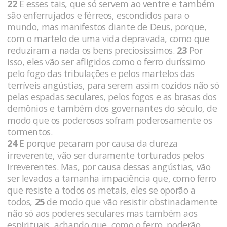
22
E esses tais, que só servem ao ventre e também
são enferrujados e férreos, escondidos para o
mundo, mas manifestos diante de Deus, porque,
com o martelo de uma vida depravada, como que
reduziram a nada os bens preciosíssimos.
23
Por
isso, eles vão ser afligidos como o ferro duríssimo
pelo fogo das tribulações e pelos martelos das
terríveis angústias, para serem assim cozidos não só
pelas espadas seculares, pelos fogos e as brasas dos
demônios e também dos governantes do século, de
modo que os poderosos sofram poderosamente os
tormentos.
24
E porque pecaram por causa da dureza
irreverente, vão ser duramente torturados pelos
irreverentes. Mas, por causa dessas angústias, vão
ser levados a tamanha impaciência que, como ferro
que resiste a todos os metais, eles se oporão a
todos,
25
de modo que vão resistir obstinadamente
não só aos poderes seculares mas também aos
espirituais, achando que, como o ferro, poderão