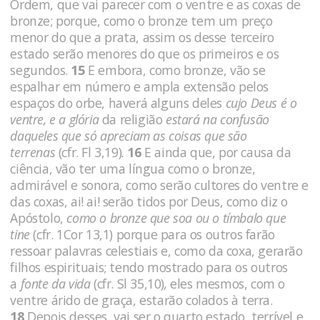
Ordem, que vai parecer com o ventre e as coxas de
bronze; porque, como o bronze tem um preço
menor do que a prata, assim os desse terceiro
estado serão menores do que os primeiros e os
segundos.
15
E embora, como bronze, vão se
espalhar em número e ampla extensão pelos
espaços do orbe, haverá alguns deles
cujo Deus é o
ventre, e a glória
da religião
estará na confusão
daqueles que só apreciam as coisas que são
terrenas
(cfr. Fl 3,19)
.
16
E ainda que, por causa da
ciência, vão ter uma língua como o bronze,
admirável e sonora, como serão cultores do ventre e
das coxas, ai! ai! serão tidos por Deus, como diz o
Apóstolo,
como o bronze que soa ou o tímbalo que
tine
(cfr. 1Cor 13,1) porque para os outros farão
ressoar palavras celestiais e, como da coxa, gerarão
filhos espirituais; tendo mostrado para os outros
a
fonte da vida
(cfr. Sl 35,10)
,
eles mesmos, com o
ventre árido de graça, estarão colados à terra.
18
Depois desses, vai ser o quarto estado, terrível e