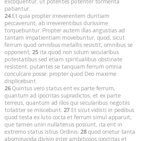
excoquentur, ut potentes potenter tormenta
patiantur.
24
Et quia propter irreverentem duritiam
peccaverunt, ab irreverentibus durissime
torquebuntur. Propter autem illas angustias ad
tantam impatientiam movebuntur, quod, sicut
ferrum quod omnibus metallis resistit, omnibus se
opponent,
25
ita quod non solum secularibus
potestatibus sed etiam spiritualibus obstinate
resistent, putantes se tanquam ferrum omnia
conculcare posse: propter quod Deo maxime
displicebunt.
26
Quintus vero status erit ex parte ferrum,
quantum ad ipocritas supradictos, et ex parte
terreus, quantum ad illos qui secularibus negotiis
totaliter se miscebunt.
27
Et sicut vidisti in pedibus
quod testa ex luto cocta et ferrum simul apparuit,
que tamen uniri nullatenus possunt, ita erit in
extremo status istius Ordinis:
28
quod orietur tanta
abominanda divisio inter ambitiosos ipocritas et