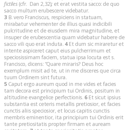
fictiles
(cfr. Dan 2,32)
;
et erat vestita sacco: de quo
sacco multum erubescere videbatur.
3
B. vero Franciscus, respiciens in statuam,
mirabatur vehementer de illius quasi indicibili
pulcritudine et de eiusdem mira magnitudine, et
insuper de erubescentia quam videbatur habere de
sacco vili quo erat induta.
4
Et dum sic miraretur et
intente aspiceret caput eius pulcherrimum et
speciosissimam faciem, statua ipsa locuta est s.
Francisco, dicens: “Quare miraris? Deus hoc
exemplum misit ad te, ut in me disceres que circa
tuum Ordinem sint futura.
5
Caput ergo aureum quod in me vides et facies
tam decora est principium tui Ordinis, positum in
altitudine evangelice perfectionis.
6
Et sicut ipsius
substantia est ceteris metallis pretiosior, et facies
cunctis aliis speciosior, et locus capitis cunctis
membris eminentior, ita principium tui Ordinis erit
tante pretiositatis propter firmam et auream