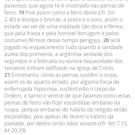
pavoroso, que agora te é mostrado nas pernas de
ferro.
19
Pois assim como o ferro
doma
(cfr. Dn
2,40)
e dissipa o bronze, a prata e o ouro, assim o
estado vai ser de uma maldade tão dura e férrea,
que pela frieza e pela horrível ferrugem e pelos
costumes férreos desse tempo perigoso,
20
será
jogado no esquecimento tudo quanto a caridade
áurea dos primeiros, a argêntea verdade dos
segundos e a brônzea ou sonora loquacidade dos
terceiros tinham edificado na Igreja de Cristo.
21
Entretanto, como as pernas sustêm o corpo,
assim os do quarto estado, por alguma força da
enferrujada hipocrisia, sustentarão o corpo da
Ordem, e tanto o ventre de que falamos como estas
pernas de ferro vão ficar escondidas embaixo da
roupa, porque embaixo do hábito da religião estão
escondidas: pois apesar de terem o hábito da
piedade,
por dentro serão lobos vorazes
(cfr. Mt 7,15;
At 20,29)
.