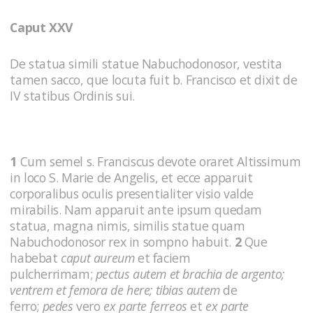
Caput XXV
De statua simili statue Nabuchodonosor, vestita
tamen sacco, que locuta fuit b. Francisco et dixit de
IV statibus Ordinis sui.
1
Cum semel s. Franciscus devote oraret Altissimum
in loco S. Marie de Angelis, et ecce apparuit
corporalibus oculis presentialiter visio valde
mirabilis. Nam apparuit ante ipsum quedam
statua, magna nimis, similis statue quam
Nabuchodonosor rex in sompno habuit.
2
Que
habebat
caput aureum
et faciem
pulcherrimam;
pectus autem et brachia de argento;
ventrem et femora de here; tibias autem
de
ferro;
pedes
vero
ex parte ferreos
et
ex parte