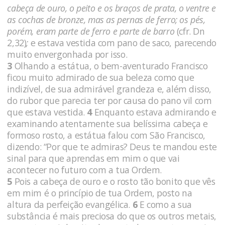
cabeça de ouro, o peito e os braços de prata, o ventre e
as cochas de bronze, mas as pernas de ferro; os pés,
porém, eram parte de ferro e parte de barro
(cfr. Dn
2,32)
;
e estava vestida com pano de saco, parecendo
muito envergonhada por isso.
3
Olhando a estátua, o bem-aventurado Francisco
ficou muito admirado de sua beleza como que
indizível, de sua admirável grandeza e, além disso,
do rubor que parecia ter por causa do pano vil com
que estava vestida.
4
Enquanto estava admirando e
examinando atentamente sua belíssima cabeça e
formoso rosto, a estátua falou com São Francisco,
dizendo: “Por que te admiras? Deus te mandou este
sinal para que aprendas em mim o que vai
acontecer no futuro com a tua Ordem.
5
Pois a cabeça de ouro e o rosto tão bonito que vês
em mim é o princípio de tua Ordem, posto na
altura da perfeição evangélica.
6
E como a sua
substância é mais preciosa do que os outros metais,