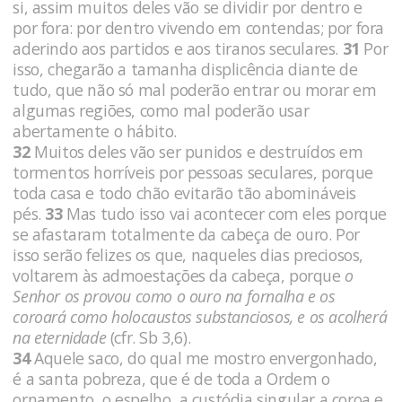
si, assim muitos deles vão se dividir por dentro e
por fora: por dentro vivendo em contendas; por fora
aderindo aos partidos e aos tiranos seculares.
31
Por
isso, chegarão a tamanha displicência diante de
tudo, que não só mal poderão entrar ou morar em
algumas regiões, como mal poderão usar
abertamente o hábito.
32
Muitos deles vão ser punidos e destruídos em
tormentos horríveis por pessoas seculares, porque
toda casa e todo chão evitarão tão abomináveis
pés.
33
Mas tudo isso vai acontecer com eles porque
se afastaram totalmente da cabeça de ouro. Por
isso serão felizes os que, naqueles dias preciosos,
voltarem às admoestações da cabeça, porque
o
Senhor os provou como o ouro na fornalha e os
coroará como holocaustos substanciosos, e os acolherá
na eternidade
(cfr. Sb 3,6).
34
Aquele saco, do qual me mostro envergonhado,
é a santa pobreza, que é de toda a Ordem o
ornamento, o espelho, a custódia singular a coroa e