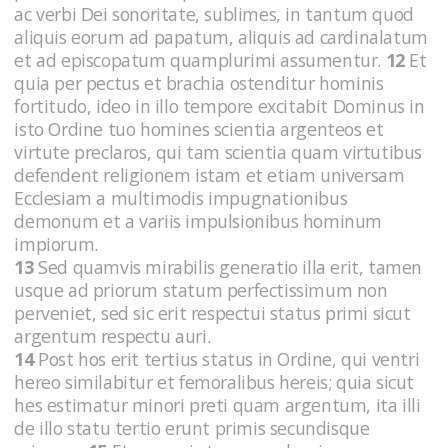
ac verbi Dei sonoritate, sublimes, in tantum quod
aliquis eorum ad papatum, aliquis ad cardinalatum
et ad episcopatum quamplurimi assumentur.
12
Et
quia per pectus et brachia ostenditur hominis
fortitudo, ideo in illo tempore excitabit Dominus in
isto Ordine tuo homines scientia argenteos et
virtute preclaros, qui tam scientia quam virtutibus
defendent religionem istam et etiam universam
Ecclesiam a multimodis impugnationibus
demonum et a variis impulsionibus hominum
impiorum.
13
Sed quamvis mirabilis generatio illa erit, tamen
usque ad priorum statum perfectissimum non
perveniet, sed sic erit respectui status primi sicut
argentum respectu auri.
14
Post hos erit tertius status in Ordine, qui ventri
hereo similabitur et femoralibus hereis; quia sicut
hes estimatur minori preti quam argentum, ita illi
de illo statu tertio erunt primis secundisque