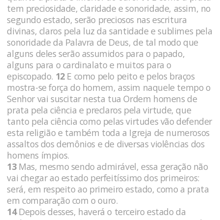
tem preciosidade, claridade e sonoridade, assim, no
segundo estado, serão preciosos nas escritura
divinas, claros pela luz da santidade e sublimes pela
sonoridade da Palavra de Deus, de tal modo que
alguns deles serão assumidos para o papado,
alguns para o cardinalato e muitos para o
episcopado.
12
E como pelo peito e pelos braços
mostra-se força do homem, assim naquele tempo o
Senhor vai suscitar nesta tua Ordem homens de
prata pela ciência e preclaros pela virtude, que
tanto pela ciência como pelas virtudes vão defender
esta religião e também toda a Igreja de numerosos
assaltos dos demônios e de diversas violências dos
homens ímpios.
13
Mas, mesmo sendo admirável, essa geração não
vai chegar ao estado perfeitíssimo dos primeiros:
será, em respeito ao primeiro estado, como a prata
em comparação com o ouro.
14
Depois desses, haverá o terceiro estado da