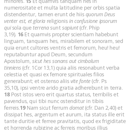
minores.
15
Et quamvis tanquam hes in
numerositate et multa latitudine per orbis spatia
distendentur, tamen erunt de hiis
quorum Deus
venter est, et gloria
religionis
in confusione ipsorum
qui
sola que
terrena
sunt
sapiunt
(cfr. Phip
3,19)
.
16
Et quamvis propter scientiam habebunt
linguam, tanquam hes, mirabilem et sonoram, sed
quia erunt cultores ventris et femorum, heu! heu!
reputabuntur apud Deum, secundum
Apostolum,
sicut hes sonans aut cimbalum
tinniens
(cfr. 1Cor 13,1)
quia aliis resonabunt verba
celestia et quasi ex femore spirituales filios
generabunt; et ostenso aliis
vite fonte
(cfr. Ps
35,10)
,
ipsi ventre arido gratia adherebunt in terra.
18
Post istos vero erit quartus status, terribilis et
pavendus, qui tibi nunc ostenditur in tibiis
ferreis.
19
Nam sicut ferrum
domat
(cfr. Dan 2,40)
et
dissipat hes, argentum et aurum, ita status ille erit
tante duritie et ferree pravitatis, quod ex frigiditate
et horrenda rubigine ac ferreis moribus illius