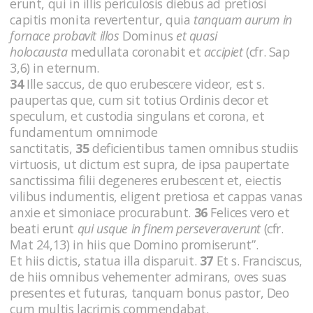
erunt, qui in illis periculosis diebus ad pretiosi
capitis monita revertentur, quia
tanquam aurum in
fornace probavit illos
Dominus
et quasi
holocausta
medullata coronabit et
accipiet
(cfr. Sap
3,6)
in eternum.
34
Ille saccus, de quo erubescere videor, est s.
paupertas que, cum sit totius Ordinis decor et
speculum, et custodia singulans et corona, et
fundamentum omnimode
sanctitatis,
35
deficientibus tamen omnibus studiis
virtuosis, ut dictum est supra, de ipsa paupertate
sanctissima filii degeneres erubescent et, eiectis
vilibus indumentis, eligent pretiosa et cappas vanas
anxie et simoniace procurabunt.
36
Felices vero et
beati erunt
qui usque in finem perseveraverunt
(cfr.
Mat 24,13)
in hiis que Domino promiserunt”.
Et hiis dictis, statua illa disparuit.
37
Et s. Franciscus,
de hiis omnibus vehementer admirans, oves suas
presentes et futuras, tanquam bonus pastor, Deo
cum multis lacrimis commendabat.