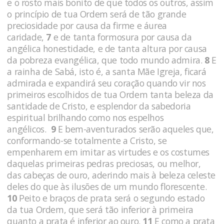
e o rosto mais bonito de que todos os outros, assim
o princípio de tua Ordem será de tão grande
preciosidade por causa da firme e áurea
caridade,
7
e de tanta formosura por causa da
angélica honestidade, e de tanta altura por causa
da pobreza evangélica, que todo mundo admira.
8
E
a rainha de Sabá, isto é, a santa Mãe Igreja, ficará
admirada e expandirá seu coração quando vir nos
primeiros escolhidos de tua Ordem tanta beleza da
santidade de Cristo, e esplendor da sabedoria
espiritual brilhando como nos espelhos
angélicos.
9
E bem-aventurados serão aqueles que,
conformando-se totalmente a Cristo, se
empenharem em imitar as virtudes e os costumes
daquelas primeiras pedras preciosas, ou melhor,
das cabeças de ouro, aderindo mais à beleza celeste
deles do que às ilusões de um mundo florescente.
10
Peito e braços de prata será o segundo estado
da tua Ordem, que será tão inferior à primeira
quanto a prata é inferior ao ouro.
11
E como a prata