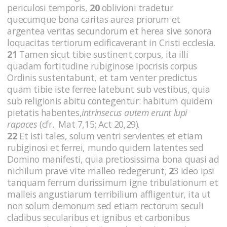
periculosi temporis,
20
oblivioni tradetur
quecumque bona caritas aurea priorum et
argentea veritas secundorum et herea sive sonora
loquacitas tertiorum edificaverant in Cristi ecclesia.
21
Tamen sicut tibie sustinent corpus, ita illi
quadam fortitudine rubiginose ipocrisis corpus
Ordinis sustentabunt, et tam venter predictus
quam tibie iste ferree latebunt sub vestibus, quia
sub religionis abitu contegentur: habitum quidem
pietatis habentes,
intrinsecus autem erunt lupi
rapaces
(cfr. Mat 7,15; Act 20,29)
.
22
Et isti tales, solum ventri servientes et etiam
rubiginosi et ferrei, mundo quidem latentes sed
Domino manifesti, quia pretiosissima bona quasi ad
nichilum prave vite malleo redegerunt;
2
3 ideo ipsi
tanquam ferrum durissimum igne tribulationum et
malleis angustiarum terribilium affligentur, ita ut
non solum demonum sed etiam rectorum seculi
cladibus secularibus et ignibus et carbonibus