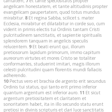
caritatem,
7
et tante speciositatis propter
angelicam honestatem, et tante altitudinis propter
evangelicam paupertatem, quod totus mundus
mirabitur.
8
Et regina Sabba, scilicet s. mater
Ecclesia, mirabitur et dilatabitur in corde suo, cum
viderit in primis electis tui Ordinis tantam Cristi
pulcritudinem sanctitatis, et sapientie spiritualis
splendorem tanquam in angelicis speculis
relucentem.
9
Et beati erunt qui, illorum
pretiosorum lapidum primorum, immo capitum
aureorum virtutes et mores Cristo se totaliter
conformantes, studuerint imitari, magis illorum
celesti pulcritudini quam florentis mundi fallaciis
adherendo.
10
Pectus vero et brachia de argento erit secundus
Ordinis tui status, qui tanto erit primo inferior
quantum argentum est inferior auro.
11
Et sicut
argentum pretiositatem et claritatem et
sonoritatem habet, ita in illo secundo statu erunt
pretiosi in divinis scripturis et clari luce sanctitatis