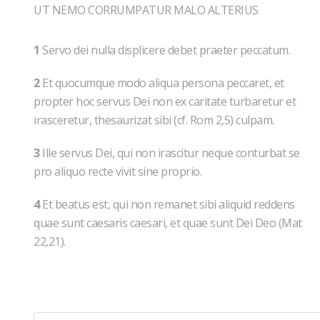
UT NEMO CORRUMPATUR MALO ALTERIUS
1
Servo dei nulla displicere debet praeter peccatum.
2
Et quocumque modo aliqua persona peccaret, et
propter hoc servus Dei non ex caritate turbaretur et
irasceretur, thesaurizat sibi (cf. Rom 2,5) culpam.
3
Ille servus Dei, qui non irascitur neque conturbat se
pro aliquo recte vivit sine proprio.
4
Et beatus est, qui non remanet sibi aliquid reddens
quae sunt caesaris caesari, et quae sunt Dei Deo (Mat
22,21).