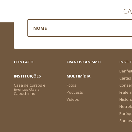
CA
CONTATO
FRANCISCANISMO
INSTI
Benfei
INSTITUIÇÕES
MULTIMÍDIA
Cartas 
Casa de Cursos e
Fotos
Consel
Eventos Oásis
Podcasts
Frater
Capuchinho
Vídeos
Históri
Necrol
Paróqu
Santos