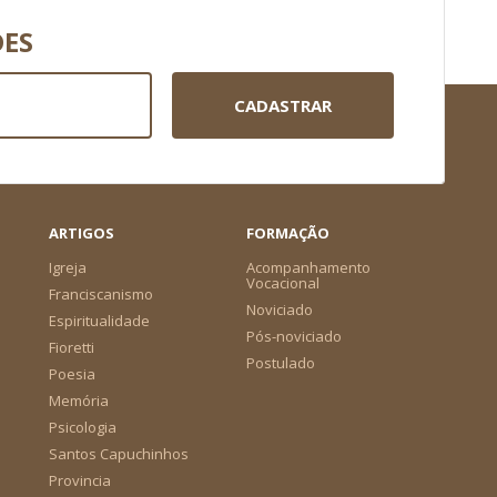
DES
CADASTRAR
ARTIGOS
FORMAÇÃO
Igreja
Acompanhamento
Vocacional
Franciscanismo
Noviciado
Espiritualidade
Pós-noviciado
Fioretti
Postulado
Poesia
Memória
Psicologia
Santos Capuchinhos
Provincia