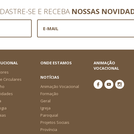
DASTRE-SE E RECEBA
NOSSAS NOVIDA
TUCIONAL
ONDE ESTAMOS
ANIMAÇÃO
VOCACIONAL
tores
NOTÍCIAS
e Circulares
ho
Animação Vocacional
nidades
Formação
a
Geral
ogia
Igreja
ias
Paroquial
Projetos Sociais
Província