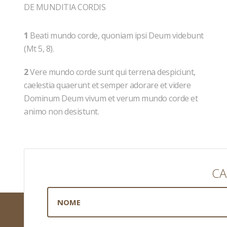
DE MUNDITIA CORDIS
1
Beati mundo corde, quoniam ipsi Deum videbunt
(Mt 5, 8).
2
Vere mundo corde sunt qui terrena despiciunt,
caelestia quaerunt et semper adorare et videre
Dominum Deum vivum et verum mundo corde et
animo non desistunt.
CA