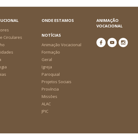
TUCIONAL
ONDE ESTAMOS
ANIMAÇÃO
VOCACIONAL
tores
NOTÍCIAS
e Circulares
ho
Animação Vocacional
nidades
Formação
a
Geral
ogia
Igreja
ias
Paroquial
Projetos Sociais
Província
Missões
ALAC
JPIC