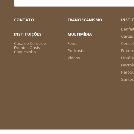
CONTATO
FRANCISCANISMO
INSTI
Benfei
INSTITUIÇÕES
MULTIMÍDIA
Cartas 
Casa de Cursos e
Fotos
Consel
Eventos Oásis
Podcasts
Frater
Capuchinho
Vídeos
Históri
Necrol
Paróqu
Santos