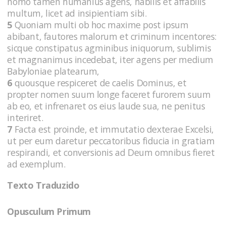
homo tamen humanius agens, habilis et affabilis
multum, licet ad insipientiam sibi.
5
Quoniam multi ob hoc maxime post ipsum
abibant, fautores malorum et criminum incentores:
sicque constipatus agminibus iniquorum, sublimis
et magnanimus incedebat, iter agens per medium
Babyloniae platearum,
6
quousque respiceret de caelis Dominus, et
propter nomen suum longe faceret furorem suum
ab eo, et infrenaret os eius laude sua, ne penitus
interiret.
7
Facta est proinde, et immutatio dexterae Excelsi,
ut per eum daretur peccatoribus fiducia in gratiam
respirandi, et conversionis ad Deum omnibus fieret
ad exemplum.
Texto Traduzido
Opusculum Primum