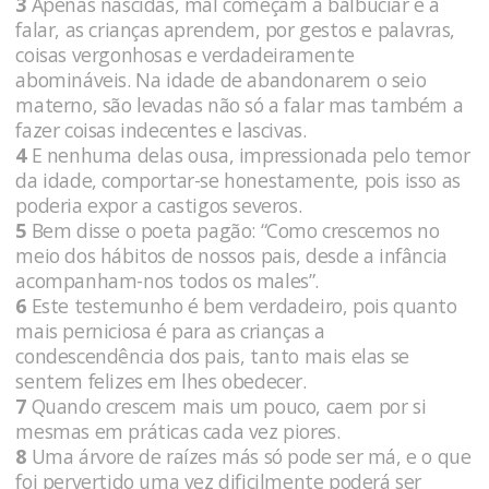
3
Apenas nascidas, mal começam a balbuciar e a
falar, as crianças aprendem, por gestos e palavras,
coisas vergonhosas e verdadeiramente
abomináveis. Na idade de abandonarem o seio
materno, são levadas não só a falar mas também a
fazer coisas indecentes e lascivas.
4
E nenhuma delas ousa, impressionada pelo temor
da idade, comportar-se honestamente, pois isso as
poderia expor a castigos severos.
5
Bem disse o poeta pagão: “Como crescemos no
meio dos hábitos de nossos pais, desde a infância
acompanham-nos todos os males”.
6
Este testemunho é bem verdadeiro, pois quanto
mais perniciosa é para as crianças a
condescendência dos pais, tanto mais elas se
sentem felizes em lhes obedecer.
7
Quando crescem mais um pouco, caem por si
mesmas em práticas cada vez piores.
8
Uma árvore de raízes más só pode ser má, e o que
foi pervertido uma vez dificilmente poderá ser