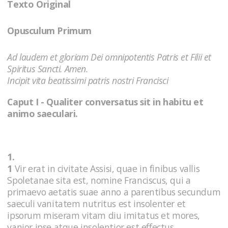
Texto Original
Opusculum Primum
Ad laudem et gloriam Dei omnipotentis Patris et Filii et
Spiritus Sancti. Amen.
Incipit vita beatissimi patris nostri Francisci
Caput I - Qualiter conversatus sit in habitu et
animo saeculari.
1.
1
Vir erat in civitate Assisi, quae in finibus vallis
Spoletanae sita est, nomine Franciscus, qui a
primaevo aetatis suae anno a parentibus secundum
saeculi vanitatem nutritus est insolenter et
ipsorum miseram vitam diu imitatus et mores,
vanior ipse atque insolentior est effectus.