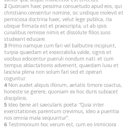
2
Quoniam haec pessima consuetudo apud eos, qui
christiano censentur nomine, sic undique inolevit et
perniciosa doctrina haec, velut lege publica, ita
ubique firmata est et praescripta, ut ab ipsis
cunalibus remisse nimis et dissolute filios suos
studeant educare.
3
Primo namque cum fari vel balbutire incipiunt,
turpia quaedam et exsecrabilia valde, signis et
vocibus edocentur pueruli nondum nati: et cum
tempus ablactationis advenerit, quaedam luxu et
lascivia plena non solum fari sed et operari
coguntur.
4
Non audet aliquis illorum, aetatis timore coactus,
honeste se gerere, quoniam ex hoc duris subiacet
disciplinis.
5
Ideo bene ait saecularis poëta: “Quia inter
exercitationes parentum crevimus, ideo a pueritia
nos omnia mala sequuntur”.
6
Testimonium hoc verum est, cum eo inimiciora