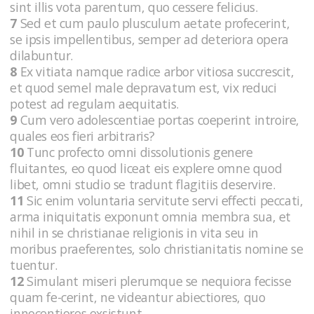
sint illis vota parentum, quo cessere felicius.
7
Sed et cum paulo plusculum aetate profecerint,
se ipsis impellentibus, semper ad deteriora opera
dilabuntur.
8
Ex vitiata namque radice arbor vitiosa succrescit,
et quod semel male depravatum est, vix reduci
potest ad regulam aequitatis.
9
Cum vero adolescentiae portas coeperint introire,
quales eos fieri arbitraris?
10
Tunc profecto omni dissolutionis genere
fluitantes, eo quod liceat eis explere omne quod
libet, omni studio se tradunt flagitiis deservire.
11
Sic enim voluntaria servitute servi effecti peccati,
arma iniquitatis exponunt omnia membra sua, et
nihil in se christianae religionis in vita seu in
moribus praeferentes, solo christianitatis nomine se
tuentur.
12
Simulant miseri plerumque se nequiora fecisse
quam fe-cerint, ne videantur abiectiores, quo
innocentiores exsistunt.