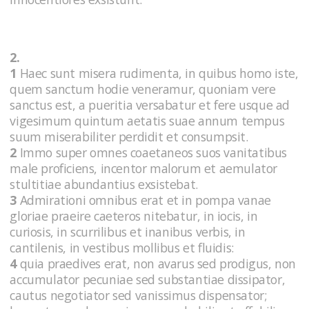
2.
1
Haec sunt misera rudimenta, in quibus homo iste,
quem sanctum hodie veneramur, quoniam vere
sanctus est, a pueritia versabatur et fere usque ad
vigesimum quintum aetatis suae annum tempus
suum miserabiliter perdidit et consumpsit.
2
Immo super omnes coaetaneos suos vanitatibus
male proficiens, incentor malorum et aemulator
stultitiae abundantius exsistebat.
3
Admirationi omnibus erat et in pompa vanae
gloriae praeire caeteros nitebatur, in iocis, in
curiosis, in scurrilibus et inanibus verbis, in
cantilenis, in vestibus mollibus et fluidis:
4
quia praedives erat, non avarus sed prodigus, non
accumulator pecuniae sed substantiae dissipator,
cautus negotiator sed vanissimus dispensator;