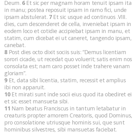
Deum.
6
Et sic per magnam horam tenuit ipsam ita
in manu; postea reposuit ipsam in ramo fici, unde
ipsam abstulerat.
7
Et sic usque ad continuos .VIII.
dies, cum descenderet de cella, inveniebat ipsam in
eodem loco et cotidie accipiebat ipsam in manu, et
statim, cum dicebat ei ut caneret, tangendo ipsam,
canebat.
8
Post dies octo dixit sociis suis: “Demus licentiam
sorori cicade, ut recedat quo voluerit; satis enim nos
consolata est; nam caro posset inde trahere vanam
gloriam”.
9
Et, data sibi licentia, statim, recessit et amplius
ibi non apparuit.
10
Et mirati sunt inde socii eius quod ita obediret ei
et sic esset mansueta sibi.
11
Nam beatus Franciscus in tantum letabatur in
creaturis propter amorem Creatoris, quod Dominus,
pro consolatione utriusque hominis sui, que sunt
hominibus silvestres, sibi mansuetas faciebat.