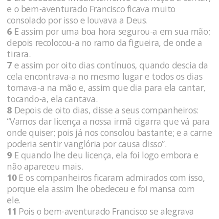
e o bem-aventurado Francisco ficava muito
consolado por isso e louvava a Deus.
6
E assim por uma boa hora segurou-a em sua mão;
depois recolocou-a no ramo da figueira, de onde a
tirara.
7
e assim por oito dias contínuos, quando descia da
cela encontrava-a no mesmo lugar e todos os dias
tomava-a na mão e, assim que dia para ela cantar,
tocando-a, ela cantava.
8
Depois de oito dias, disse a seus companheiros:
“Vamos dar licença a nossa irmã cigarra que vá para
onde quiser; pois já nos consolou bastante; e a carne
poderia sentir vanglória por causa disso”.
9
E quando lhe deu licença, ela foi logo embora e
não apareceu mais.
10
E os companheiros ficaram admirados com isso,
porque ela assim lhe obedeceu e foi mansa com
ele.
11
Pois o bem-aventurado Francisco se alegrava