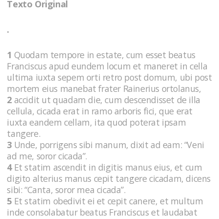
Texto Original
.
1
Quodam tempore in estate, cum esset beatus
Franciscus apud eundem locum et maneret in cella
ultima iuxta sepem orti retro post domum, ubi post
mortem eius manebat frater Rainerius ortolanus,
2
accidit ut quadam die, cum descendisset de illa
cellula, cicada erat in ramo arboris fici, que erat
iuxta eandem cellam, ita quod poterat ipsam
tangere.
3
Unde, porrigens sibi manum, dixit ad eam: “Veni
ad me, soror cicada”.
4
Et statim ascendit in digitis manus eius, et cum
digito alterius manus cepit tangere cicadam, dicens
sibi: “Canta, soror mea cicada”.
5
Et statim obedivit ei et cepit canere, et multum
inde consolabatur beatus Franciscus et laudabat