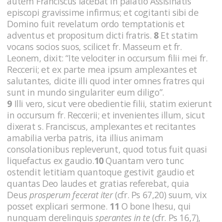
autem Franciscus iacebat in palatio Assisinatis
episcopi gravissime infirmus; et cogitanti sibi de
Domino fuit revelatum ordo temptationis et
adventus et propositum dicti fratris.
8
Et statim
vocans socios suos, scilicet fr. Masseum et fr.
Leonem, dixit: “Ite velociter in occursum filii mei fr.
Reccerii; et ex parte mea ipsum amplexantes et
salutantes, dicite illi quod inter omnes fratres qui
sunt in mundo singulariter eum diligo”.
9
Illi vero, sicut vere obedientie filii, statim exierunt
in occursum fr. Reccerii; et invenientes illum, sicut
dixerat s. Franciscus, amplexantes et recitantes
amabilia verba patris, ita illius animam
consolationibus repleverunt, quod totus fuit quasi
liquefactus ex gaudio.
10
Quantam vero tunc
ostendit letitiam quantoque gestivit gaudio et
quantas Deo laudes et gratias referebat, quia
Deus
prosperum fecerat iter
(cfr. Ps 67,20)
suum, vix
posset explicari sermone.
11
O bone Ihesu, qui
nunquam derelinquis
sperantes in te
(cfr. Ps 16,7),