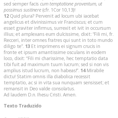
sed semper facis
cum temptatione proventum, ut
possimus sustinere
(cfr. 1Cor 10,13)!
12
Quid plura? Pervenit ad locum ubi iacebat
angelicus et divinissimus vir Franciscus; et cum
esset graviter infirmus, surrexit et ivit in occursum
illius; et amplexans eum dulcissime, dixit: “Fili mi, fr.
Recceri, inter omnes fratres qui sunt in toto mundo
diligo te”.
13
Et imprimens ei signum crucis in
fronte et ipsum amantissime osculans in eodem
loco, dixit: “Fili mi charissime, hec temptatio data
tibi fuit ad maximum tuum lucrum; sed si non vis
amplius istud lucrum, non habeas!”.
14
Mirabile
dictu! Statim omnis illa diabolica recessit
temptatio, ac si in vita sua nunquam sensisset; et
remansit in Deo valde consolatus.
Ad laudem D.n. Ihesu Cristi. Amen.
Texto Traduzido