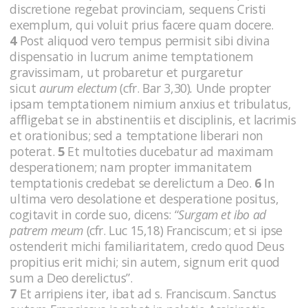
discretione regebat provinciam, sequens Cristi
exemplum, qui voluit prius facere quam docere.
4
Post aliquod vero tempus permisit sibi divina
dispensatio in lucrum anime temptationem
gravissimam, ut probaretur et purgaretur
sicut
aurum electum
(cfr. Bar 3,30)
.
Unde propter
ipsam temptationem nimium anxius et tribulatus,
affligebat se in abstinentiis et disciplinis, et lacrimis
et orationibus; sed a temptatione liberari non
poterat.
5
Et multoties ducebatur ad maximam
desperationem; nam propter immanitatem
temptationis credebat se derelictum a Deo.
6
In
ultima vero desolatione et desperatione positus,
cogitavit in corde suo, dicens: “
Surgam et ibo ad
patrem meum
(cfr. Luc 15,18)
Franciscum; et si ipse
ostenderit michi familiaritatem, credo quod Deus
propitius erit michi; sin autem, signum erit quod
sum a Deo derelictus”.
7
Et arripiens iter, ibat ad s. Franciscum. Sanctus