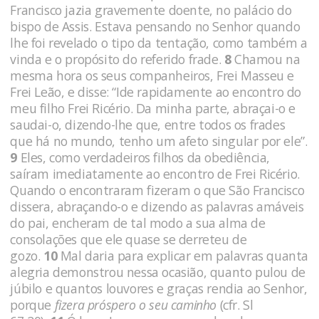
Francisco jazia gravemente doente, no palácio do
bispo de Assis. Estava pensando no Senhor quando
lhe foi revelado o tipo da tentação, como também a
vinda e o propósito do referido frade.
8
Chamou na
mesma hora os seus companheiros, Frei Masseu e
Frei Leão, e disse: “Ide rapidamente ao encontro do
meu filho Frei Ricério. Da minha parte, abraçai-o e
saudai-o, dizendo-lhe que, entre todos os frades
que há no mundo, tenho um afeto singular por ele”.
9
Eles, como verdadeiros filhos da obediência,
saíram imediatamente ao encontro de Frei Ricério.
Quando o encontraram fizeram o que São Francisco
dissera, abraçando-o e dizendo as palavras amáveis
do pai, encheram de tal modo a sua alma de
consolações que ele quase se derreteu de
gozo.
10
Mal daria para explicar em palavras quanta
alegria demonstrou nessa ocasião, quanto pulou de
júbilo e quantos louvores e graças rendia ao Senhor,
porque
fizera próspero o seu caminho
(cfr. Sl