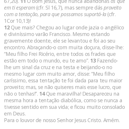
67,20).
11
Ó bom Jesus, que nunca abandonas
os que
em ti esperam
(cfr. Sl 16,7), mas sempre dás
proveito
com a tentação, para que possamos suportá-la
(cfr.
1Cor 10,13)!
12
Que mais? Chegou ao lugar onde jazia o angélico
e diviníssimo varão Francisco. Mesmo estando
gravemente doente, ele se levantou e foi ao seu
encontro. Abraçando-o com muita doçura, disse-lhe:
“Meu filho Frei Ricério, entre todos os frades que
estão em todo o mundo, eu te amo”.
13
Fazendo-
lhe um sinal da cruz e na testa e beijando-o no
mesmo lugar com muito amor, disse: “Meu filho
caríssimo, essa tentação te foi dada para teu maior
proveito; mas, se não quiseres mais esse lucro, que
não o tenhas!”.
14
Que maravilha! Desapareceu na
mesma hora a tentação diabólica, como se nunca a
tivesse sentido em sua vida; e ficou muito consolado
em Deus.
Para o louvor de nosso Senhor Jesus Cristo. Amém.