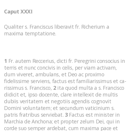
Caput XXXI
Qualiter s. Franciscus liberavit fr. Richerium a
maxima temptatione.
1
Fr. autem Reccerius, dicti fr. Peregrini consocius in
terris et nunc concivis in celis, per viam activam,
dum viveret, ambulans, et Deo ac proximo
fidelissime serviens, factus est familiarissimus et ca­
rissimus s. Francisco,
2
ita quod multa a s. Francisco
didicit et, ipso docente, clare intellexit de multis
dubiis veritatem et negotiis agendis cognovit
Domini voluntatem; et secundum vaticinium s.
patris fratribus serviebat.
3
Factus est minister in
Marchia de Anchona; et propter zelum Dei, qui in
corde suo semper ardebat, cum maxima pace et