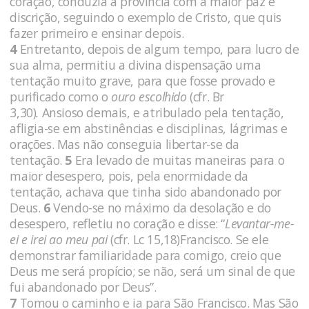
coração, conduzia a província com a maior paz e
discrição, seguindo o exemplo de Cristo, que quis
fazer primeiro e ensinar depois.
4
Entretanto, depois de algum tempo, para lucro de
sua alma, permitiu a divina dispensação uma
tentação muito grave, para que fosse provado e
purificado como o
ouro escolhido
(cfr. Br
3,30)
.
Ansioso demais, e atribulado pela tentação,
afligia-se em abstinências e disciplinas, lágrimas e
orações. Mas não conseguia libertar-se da
tentação.
5
Era levado de muitas maneiras para o
maior desespero, pois, pela enormidade da
tentação, achava que tinha sido abandonado por
Deus.
6
Vendo-se no máximo da desolação e do
desespero, refletiu no coração e disse: “
Levantar-me-
ei e irei ao meu pai
(cfr. Lc 15,18)Francisco. Se ele
demonstrar familiaridade para comigo, creio que
Deus me será propício; se não, será um sinal de que
fui abandonado por Deus”.
7
Tomou o caminho e ia para São Francisco. Mas São