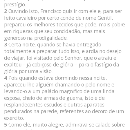
prestígio.
2
Ouvindo isto, Francisco quis ir com ele e, para ser
feito cavaleiro por certo conde de nome Gentil,
preparou os melhores tecidos que pode, mais pobre
em riquezas que seu concidadão, mas mais
generoso na prodigalidade.
3
Certa noite, quando se havia entregado
totalmente a preparar tudo isso, e ardia no desejo
de viajar, foi visitado pelo Senhor, que o atraiu e
exaltou – já cobiçoso de glória – para o fastígio da
glória por uma visão.
4
Pois quando estava dormindo nessa noite,
apareceu-lhe alguém chamando-o pelo nome e
levando-o a um palácio magnífico de uma linda
esposa, cheio de armas de guerra, isto é de
resplandecentes escudos e outros aparatos
pendurados na parede, referentes ao decoro de um
exército.
5
Como ele, muito alegre, admirava-se calado sobre