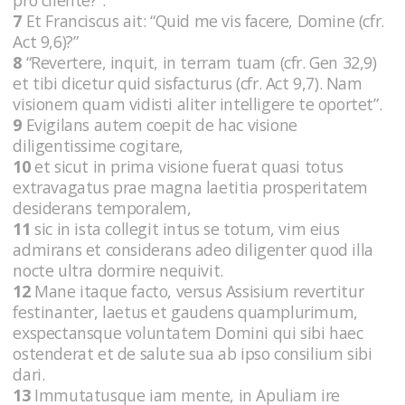
7
Et Franciscus ait: “Quid me vis facere, Domine (cfr.
Act 9,6)?”
8
“Revertere, inquit, in terram tuam (cfr. Gen 32,9)
et tibi dicetur quid sisfacturus (cfr. Act 9,7). Nam
visionem quam vidisti aliter intelligere te oportet”.
9
Evigilans autem coepit de hac visione
diligentissime cogitare,
10
et sicut in prima visione fuerat quasi totus
extravagatus prae magna laetitia prosperitatem
desiderans temporalem,
11
sic in ista collegit intus se totum, vim eius
admirans et considerans adeo diligenter quod illa
nocte ultra dormire nequivit.
12
Mane itaque facto, versus Assisium revertitur
festinanter, laetus et gaudens quamplurimum,
exspectansque voluntatem Domini qui sibi haec
ostenderat et de salute sua ab ipso consilium sibi
dari.
13
Immutatusque iam mente, in Apuliam ire