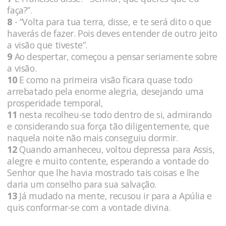
faça?”.
8
- “Volta para tua terra, disse, e te será dito o que
haverás de fazer. Pois deves entender de outro jeito
a visão que tiveste”.
9
Ao despertar, começou a pensar seriamente sobre
a visão.
10
E como na primeira visão ficara quase todo
arrebatado pela enorme alegria, desejando uma
prosperidade temporal,
11
nesta recolheu-se todo dentro de si, admirando
e considerando sua força tão diligentemente, que
naquela noite não mais conseguiu dormir.
12
Quando amanheceu, voltou depressa para Assis,
alegre e muito contente, esperando a vontade do
Senhor que lhe havia mostrado tais coisas e lhe
daria um conselho para sua salvação.
13
Já mudado na mente, recusou ir para a Apúlia e
quis conformar-se com a vontade divina.