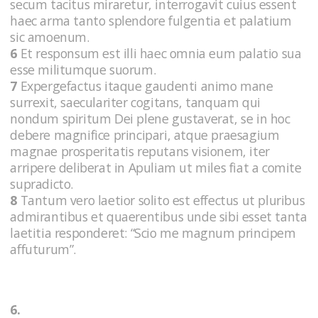
secum tacitus miraretur, interrogavit cuius essent
haec arma tanto splendore fulgentia et palatium
sic amoenum.
6
Et responsum est illi haec omnia eum palatio sua
esse militumque suorum.
7
Expergefactus itaque gaudenti animo mane
surrexit, saeculariter cogitans, tanquam qui
nondum spiritum Dei plene gustaverat, se in hoc
debere magnifice principari, atque praesagium
magnae prosperitatis reputans visionem, iter
arripere deliberat in Apuliam ut miles fiat a comite
supradicto.
8
Tantum vero laetior solito est effectus ut pluribus
admirantibus et quaerentibus unde sibi esset tanta
laetitia responderet: “Scio me magnum principem
affuturum”.
6.