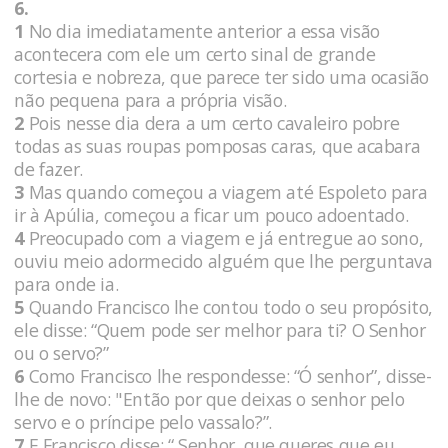
6.
1
No dia imediatamente anterior a essa visão
acontecera com ele um certo sinal de grande
cortesia e nobreza, que parece ter sido uma ocasião
não pequena para a própria visão.
2
Pois nesse dia dera a um certo cavaleiro pobre
todas as suas roupas pomposas caras, que acabara
de fazer.
3
Mas quando começou a viagem até Espoleto para
ir à Apúlia, começou a ficar um pouco adoentado.
4
Preocupado com a viagem e já entregue ao sono,
ouviu meio adormecido alguém que lhe perguntava
para onde ia.
5
Quando Francisco lhe contou todo o seu propósito,
ele disse: “Quem pode ser melhor para ti? O Senhor
ou o servo?”
6
Como Francisco lhe respondesse: “Ó senhor”, disse-
lhe de novo: "Então por que deixas o senhor pelo
servo e o príncipe pelo vassalo?”.
7
E Francisco disse: “ Senhor, que queres que eu