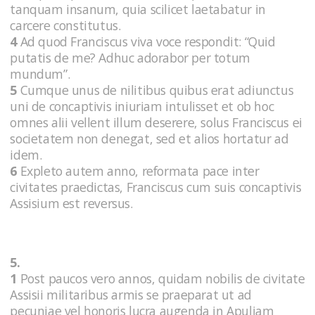
tanquam insanum, quia scilicet laetabatur in
carcere constitutus.
4
Ad quod Franciscus viva voce respondit: “Quid
putatis de me? Adhuc adorabor per totum
mundum”.
5
Cumque unus de nilitibus quibus erat adiunctus
uni de concaptivis iniuriam intulisset et ob hoc
omnes alii vellent illum deserere, solus Franciscus ei
societatem non denegat, sed et alios hortatur ad
idem.
6
Expleto autem anno, reformata pace inter
civitates praedictas, Franciscus cum suis concaptivis
Assisium est reversus.
5.
1
Post paucos vero annos, quidam nobilis de civitate
Assisii militaribus armis se praeparat ut ad
pecuniae vel honoris lucra augenda in Apuliam