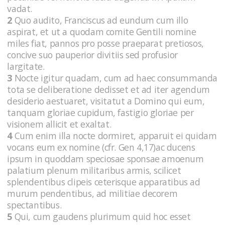
vadat.
2
Quo audito, Franciscus ad eundum cum illo
aspirat, et ut a quodam comite Gentili nomine
miles fiat, pannos pro posse praeparat pretiosos,
concive suo pauperior divitiis sed profusior
largitate.
3
Nocte igitur quadam, cum ad haec consummanda
tota se deliberatione dedisset et ad iter agendum
desiderio aestuaret, visitatut a Domino qui eum,
tanquam gloriae cupidum, fastigio gloriae per
visionem allicit et exaltat.
4
Cum enim illa nocte dormiret, apparuit ei quidam
vocans eum ex nomine (cfr. Gen 4,17)ac ducens
ipsum in quoddam speciosae sponsae amoenum
palatium plenum militaribus armis, scilicet
splendentibus clipeis ceterisque apparatibus ad
murum pendentibus, ad militiae decorem
spectantibus.
5
Qui, cum gaudens plurimum quid hoc esset