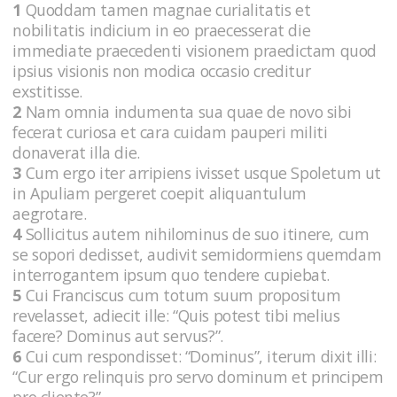
1
Quoddam tamen magnae curialitatis et
nobilitatis indicium in eo praecesserat die
immediate praecedenti visionem praedictam quod
ipsius visionis non modica occasio creditur
exstitisse.
2
Nam omnia indumenta sua quae de novo sibi
fecerat curiosa et cara cuidam pauperi militi
donaverat illa die.
3
Cum ergo iter arripiens ivisset usque Spoletum ut
in Apuliam pergeret coepit aliquantulum
aegrotare.
4
Sollicitus autem nihilominus de suo itinere, cum
se sopori dedisset, audivit semidormiens quemdam
interrogantem ipsum quo tendere cupiebat.
5
Cui Franciscus cum totum suum propositum
revelasset, adiecit ille: “Quis potest tibi melius
facere? Dominus aut servus?”.
6
Cui cum respondisset: “Dominus”, iterum dixit illi:
“Cur ergo relinquis pro servo dominum et principem
pro cliente?”.