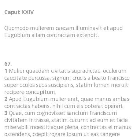
Caput XXIV
Quomodo mulierem caecam illuminavit et apud
Eugubium aliam contractam extendit.
67.
1
Mulier quaedam civitatis supradictae, oculorum
caecitate percussa, signum crucis a beato Francisco
super oculos suos suscipiens, statim lumen meruit
recipere concupitum.
2
Apud Eugubium mulier erat, quae manus ambas
contractas habens, nihil cum eis poterat operari.
3
Quae, cum cognovisset sanctum Franciscum
civitatem intrasse, statim cucurrit ad eum et facie
miserabili moestitiaque plena, contractas ei manus
ostendens, coepit rogare ipsum ut eas tangere