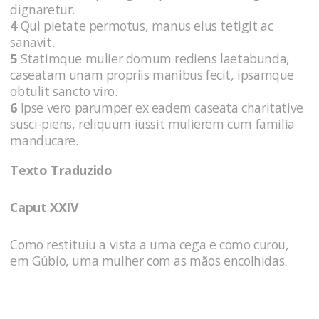
dignaretur.
4
Qui pietate permotus, manus eius tetigit ac
sanavit.
5
Statimque mulier domum rediens laetabunda,
caseatam unam propriis manibus fecit, ipsamque
obtulit sancto viro.
6
Ipse vero parumper ex eadem caseata charitative
susci-piens, reliquum iussit mulierem cum familia
manducare.
Texto Traduzido
Caput XXIV
Como restituiu a vista a uma cega e como curou,
em Gúbio, uma mulher com as mãos encolhidas.