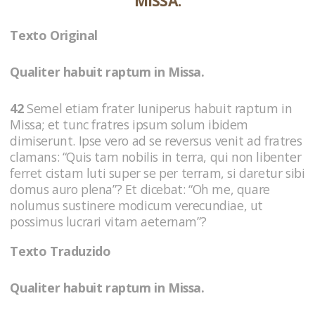
MISSA.
Texto Original
Qualiter habuit raptum in Missa.
42
Semel etiam frater Iuniperus habuit raptum in
Missa; et tunc fratres ipsum solum ibidem
dimiserunt. Ipse vero ad se reversus venit ad fratres
clamans: “Quis tam nobilis in terra, qui non libenter
ferret cistam luti super se per terram, si daretur sibi
domus auro plena”? Et dicebat: “Oh me, quare
nolumus sustinere modicum verecundiae, ut
possimus lucrari vitam aeternam”?
Texto Traduzido
Qualiter habuit raptum in Missa.