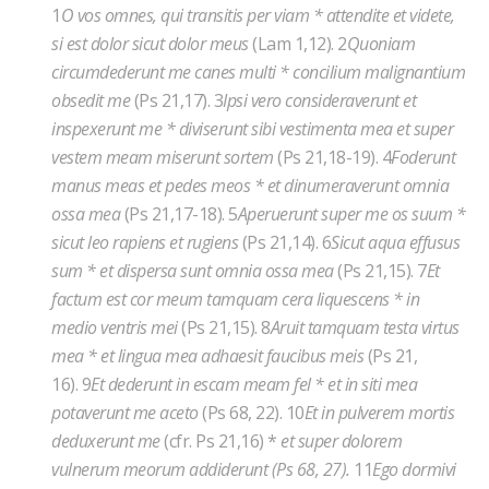
1
O vos omnes, qui transitis per viam * attendite et videte,
si est dolor sicut dolor meus
(Lam 1,12). 2
Quoniam
circumdederunt me canes multi * concilium malignantium
obsedit me
(Ps 21,17). 3
Ipsi vero consideraverunt et
inspexerunt me * diviserunt sibi vestimenta mea et super
vestem meam miserunt sortem
(Ps 21,18-19). 4
Foderunt
manus meas et pedes meos * et dinumeraverunt omnia
ossa mea
(Ps 21,17-18). 5
Aperuerunt super me os suum *
sicut leo rapiens et rugiens
(Ps 21,14). 6
Sicut aqua effusus
sum * et dispersa sunt omnia ossa mea
(Ps 21,15). 7
Et
factum est cor meum tamquam cera liquescens * in
medio ventris mei
(Ps 21,15). 8
Aruit tamquam testa virtus
mea * et lingua mea adhaesit faucibus meis
(Ps 21,
16). 9
Et dederunt in escam meam fel * et in siti mea
potaverunt me aceto
(Ps 68, 22). 10
Et in pulverem mortis
deduxerunt me
(cfr. Ps 21,16) *
et super dolorem
vulnerum meorum addiderunt (Ps 68, 27).
11
Ego dormivi