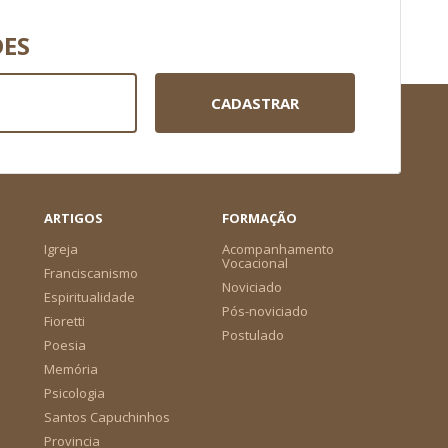
DES
CADASTRAR
ARTIGOS
FORMAÇÃO
Igreja
Acompanhamento
Vocacional
Franciscanismo
Noviciado
Espiritualidade
Pós-noviciado
Fioretti
Postulado
Poesia
Memória
Psicologia
Santos Capuchinhos
Provincia