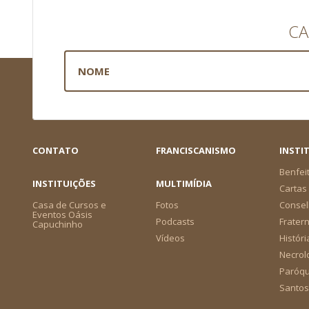
CA
CONTATO
FRANCISCANISMO
INSTI
Benfei
INSTITUIÇÕES
MULTIMÍDIA
Cartas 
Casa de Cursos e
Fotos
Consel
Eventos Oásis
Podcasts
Frater
Capuchinho
Vídeos
Históri
Necrol
Paróqu
Santos