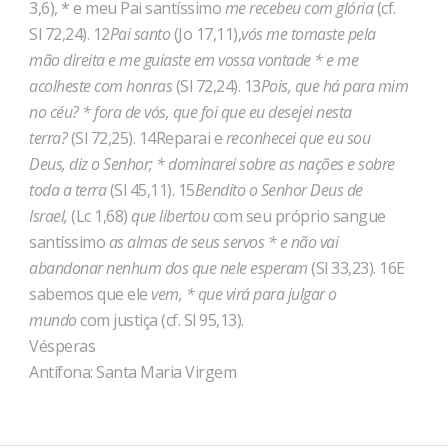
3,6), * e meu Pai santíssimo
me recebeu com glória
(cf.
Sl 72,24). 12
Pai santo
(Jo 17,11),
vós me tomaste pela
mão direita e me guiaste em vossa vontade * e me
acolheste com honras
(Sl 72,24). 13
Pois, que há para mim
no céu? * fora de vós, que foi que eu desejei nesta
terra?
(Sl 72,25). 14Reparai e
reconhecei que eu sou
Deus, diz o Senhor; * dominarei sobre as nações e sobre
toda a terra
(Sl 45,11). 15
Bendito o Senhor Deus de
Israel,
(Lc 1,68)
que libertou
com seu próprio sangue
santíssimo
as almas de seus servos * e não vai
abandonar nenhum dos que nele esperam
(Sl 33,23). 16E
sabemos que ele
vem, * que virá para julgar o
mundo
com justiça (cf. Sl 95,13).
Vésperas
Antífona: Santa Maria Virgem