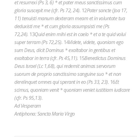
et resurrexi (Ps 3, 6) * et pater meus sanctissimus cum
gloria suscepit me (cfr. Ps 72, 24).
12
Pater sancte (Joa 17,
11) tenuisti manum dexteram meam et in voluntate tua
deduxisti me * et cum gloria assumpsisti me (Ps
72,24).
13
Quid enim mihi est in caelo * et a te quid volui
super terram (Ps 72,25).
14
Videte, videte, quoniam ego
sum Deus, dicit Dominus * exaltabor in gentibus et
exaltabor in terra (cfr. Ps 45,11).
15
Benedictus Dominus
Deus Israel (Lc 1,68), qui redemit animas servorum
suorum de proprio sanctissimo sanguine suo * et non
derelinquet omnes qui sperant in eo (Ps 33, 23).
16
Et
scimus, quoniam venit * quoniam veniet iustitiam iudicare
(cfr. Ps 95,13).
Ad Vesperam
Antiphona: Sancta Maria Virgo