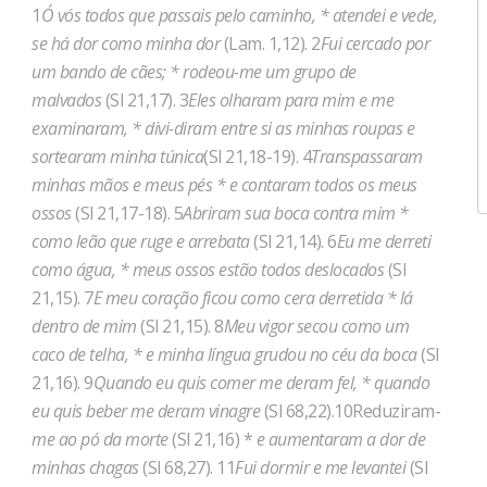
1
Ó vós todos que passais pelo caminho, * atendei e vede,
se há dor como minha dor
(Lam. 1,12). 2
Fui cercado por
um bando de cães; * rodeou-me um grupo de
malvados
(Sl 21,17). 3
Eles olharam para mim e me
examinaram, * divi-diram entre si as minhas roupas e
sortearam minha túnica
(Sl 21,18-19). 4
Transpassaram
minhas mãos e meus pés * e contaram todos os meus
ossos
(Sl 21,17-18). 5
Abriram sua boca contra mim *
como leão que ruge e arrebata
(Sl 21,14). 6
Eu me derreti
como água, * meus ossos estão todos deslocados
(Sl
21,15). 7
E meu coração ficou como cera derretida * lá
dentro de mim
(Sl 21,15). 8
Meu vigor secou como um
caco de telha, * e minha língua grudou no céu da boca
(Sl
21,16). 9
Quando eu quis comer me deram fel, * quando
eu quis beber me deram vinagre
(Sl 68,22).10Reduziram-
me ao pó da morte
(Sl 21,16) *
e aumentaram a dor de
minhas chagas
(Sl 68,27). 11
Fui dormir e me levantei
(Sl