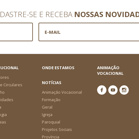
DASTRE-SE E RECEBA
NOSSAS NOVIDA
TUCIONAL
ONDE ESTAMOS
ANIMAÇÃO
VOCACIONAL
tores
NOTÍCIAS
e Circulares
ho
Animação Vocacional
nidades
Formação
a
Geral
ogia
Igreja
ias
Paroquial
Projetos Sociais
Província