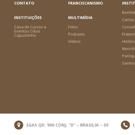
CONTATO
FRANCISCANISMO
INSTI
Benfei
INSTITUIÇÕES
MULTIMÍDIA
Cartas 
Casa de Cursos e
Fotos
Consel
Eventos Oásis
Podcasts
Frater
Capuchinho
Vídeos
Históri
Necrol
Paróqu
Santos
SGAS QD. 906 CONJ. “D” – BRASILIA – DF