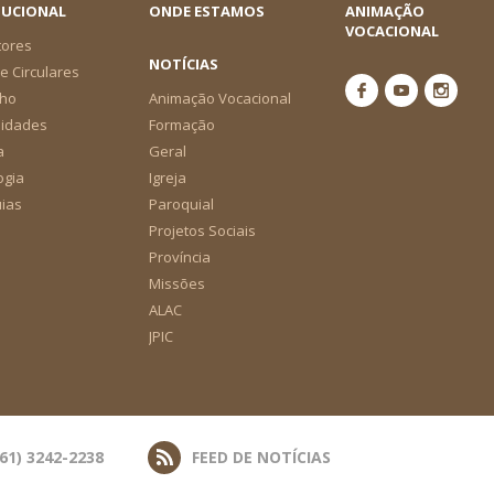
TUCIONAL
ONDE ESTAMOS
ANIMAÇÃO
VOCACIONAL
tores
NOTÍCIAS
e Circulares
ho
Animação Vocacional
nidades
Formação
a
Geral
ogia
Igreja
ias
Paroquial
Projetos Sociais
Província
Missões
ALAC
JPIC
(61) 3242-2238
FEED DE NOTÍCIAS