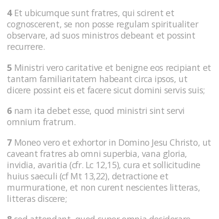
4
Et ubicumque sunt fratres, qui scirent et
cognoscerent, se non posse regulam spiritualiter
observare, ad suos ministros debeant et possint
recurrere.
5
Ministri vero caritative et benigne eos recipiant et
tantam familiaritatem habeant circa ipsos, ut
dicere possint eis et facere sicut domini servis suis;
6
nam ita debet esse, quod ministri sint servi
omnium fratrum.
7
Moneo vero et exhortor in Domino Jesu Christo, ut
caveant fratres ab omni superbia, vana gloria,
invidia, avaritia (cfr. Lc 12,15), cura et sollicitudine
huius saeculi (cf Mt 13,22), detractione et
murmuratione, et non curent nescientes litteras,
litteras discere;