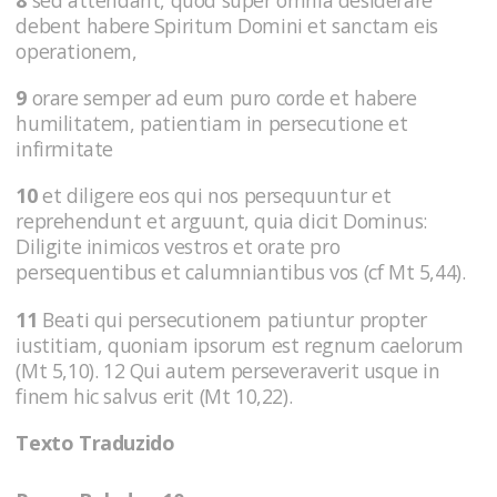
8
sed attendant, quod super omnia desiderare
debent habere Spiritum Domini et sanctam eis
operationem,
9
orare semper ad eum puro corde et habere
humilitatem, patientiam in persecutione et
infirmitate
10
et diligere eos qui nos persequuntur et
reprehendunt et arguunt, quia dicit Dominus:
Diligite inimicos vestros et orate pro
persequentibus et calumniantibus vos (cf Mt 5,44).
11
Beati qui persecutionem patiuntur propter
iustitiam, quoniam ipsorum est regnum caelorum
(Mt 5,10). 12 Qui autem perseveraverit usque in
finem hic salvus erit (Mt 10,22).
Texto Traduzido