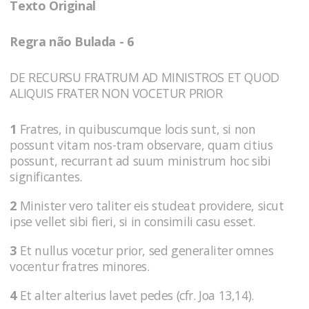
Texto Original
Regra não Bulada - 6
DE RECURSU FRATRUM AD MINISTROS ET QUOD
ALIQUIS FRATER NON VOCETUR PRIOR
1
Fratres, in quibuscumque locis sunt, si non
possunt vitam nos-tram observare, quam citius
possunt, recurrant ad suum ministrum hoc sibi
significantes.
2
Minister vero taliter eis studeat providere, sicut
ipse vellet sibi fieri, si in consimili casu esset.
3
Et nullus vocetur prior, sed generaliter omnes
vocentur fratres minores.
4
Et alter alterius lavet pedes (cfr. Joa 13,14).