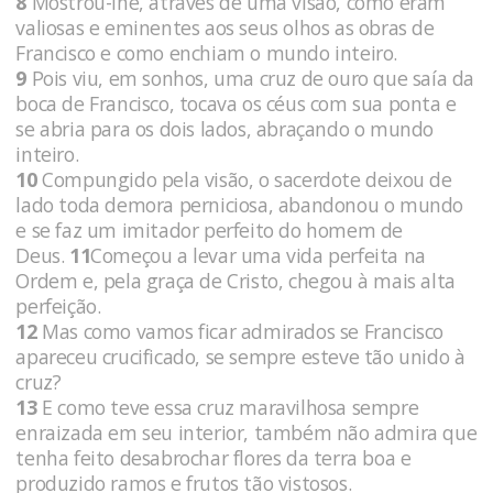
8
Mostrou-lhe, através de uma visão, como eram
valiosas e eminentes aos seus olhos as obras de
Francisco e como enchiam o mundo inteiro.
9
Pois viu, em sonhos, uma cruz de ouro que saía da
boca de Francisco, tocava os céus com sua ponta e
se abria para os dois lados, abraçando o mundo
inteiro.
10
Compungido pela visão, o sacerdote deixou de
lado toda demora perniciosa, abandonou o mundo
e se faz um imitador perfeito do homem de
Deus.
11
Começou a levar uma vida perfeita na
Ordem e, pela graça de Cristo, chegou à mais alta
perfeição.
12
Mas como vamos ficar admirados se Francisco
apareceu crucificado, se sempre esteve tão unido à
cruz?
13
E como teve essa cruz maravilhosa sempre
enraizada em seu interior, também não admira que
tenha feito desabrochar flores da terra boa e
produzido ramos e frutos tão vistosos.