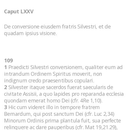
Caput LXXV
De conversione eiusdem fratris Silvestri, et de
quadam ipsius visione.
109
1
Praedicti Silvestri conversionem, qualiter eum ad
intrandum Ordinem Spiritus moverit, non
indignum credo praesentibus copulari.
2
Silvester itaque sacerdos fuerat saecularis de
civitate Assisii, a quo lapides pro reparanda ecclesia
quondam emerat homo Dei (cfr. 4Re 1,10).
3
Hic cum videret illo in tempore fratrem
Bernardum, qui post sanctum Dei (cfr. Luc 2,34)
Minorum Ordinis prima plantula fuit, sua perfecte
relinquere ac dare pauperibus (cfr. Mat 19,21.29),