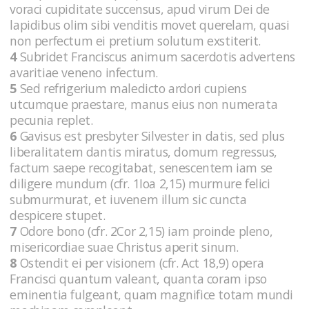
voraci cupiditate succensus, apud virum Dei de
lapidibus olim sibi venditis movet querelam, quasi
non perfectum ei pretium solutum exstiterit.
4
Subridet Franciscus animum sacerdotis advertens
avaritiae veneno infectum.
5
Sed refrigerium maledicto ardori cupiens
utcumque praestare, manus eius non numerata
pecunia replet.
6
Gavisus est presbyter Silvester in datis, sed plus
liberalitatem dantis miratus, domum regressus,
factum saepe recogitabat, senescentem iam se
diligere mundum (cfr. 1Ioa 2,15) murmure felici
submurmurat, et iuvenem illum sic cuncta
despicere stupet.
7
Odore bono (cfr. 2Cor 2,15) iam proinde pleno,
misericordiae suae Christus aperit sinum.
8
Ostendit ei per visionem (cfr. Act 18,9) opera
Francisci quantum valeant, quanta coram ipso
eminentia fulgeant, quam magnifice totam mundi