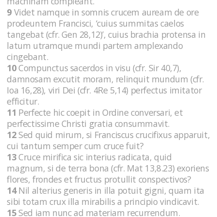
machinam compleant.
9
Videt namque in somnis crucem auream de ore
prodeuntem Francisci, ‘cuius summitas caelos
tangebat (cfr. Gen 28,12)’, cuius brachia protensa in
latum utramque mundi partem amplexando
cingebant.
10
Compunctus sacerdos in visu (cfr. Sir 40,7),
damnosam excutit moram, relinquit mundum (cfr.
Ioa 16,28), viri Dei (cfr. 4Re 5,14) perfectus imitator
efficitur.
11
Perfecte hic coepit in Ordine conversari, et
perfectissime Christi gratia consummavit.
12
Sed quid mirum, si Franciscus crucifixus apparuit,
cui tantum semper cum cruce fuit?
13
Cruce mirifica sic interius radicata, quid
magnum, si de terra bona (cfr. Mat 13,8.23) exoriens
flores, frondes et fructus protullit conspectivos?
14
Nil alterius generis in illa potuit gigni, quam ita
sibi totam crux illa mirabilis a principio vindicavit.
15
Sed iam nunc ad materiam recurrendum.