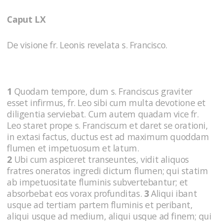
Caput LX
De visione fr. Leonis revelata s. Francisco.
1
Quodam tempore, dum s. Franciscus graviter
esset infirmus, fr. Leo sibi cum multa devotione et
diligentia serviebat. Cum autem quadam vice fr.
Leo staret prope s. Franciscum et daret se orationi,
in extasi factus, ductus est ad maximum quoddam
flumen et impetuosum et latum.
2
Ubi cum aspiceret transeuntes, vidit aliquos
fratres oneratos ingredi dictum flumen; qui statim
ab impetuositate fluminis subvertebantur; et
absorbebat eos vorax profunditas.
3
Aliqui ibant
usque ad tertiam partem fluminis et peribant,
aliqui usque ad medium, aliqui usque ad finem; qui