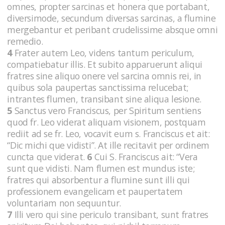
omnes, propter sarcinas et honera que portabant,
diversimode, secundum diversas sarcinas, a flumine
mergebantur et peribant crudelissime absque omni
remedio.
4
Frater autem Leo, videns tantum periculum,
compatiebatur illis. Et subito apparuerunt aliqui
fratres sine aliquo onere vel sarcina omnis rei, in
quibus sola paupertas sanctissima relucebat;
intrantes flumen, transibant sine aliqua lesione.
5
Sanctus vero Franciscus, per Spiritum sentiens
quod fr. Leo viderat aliquam visionem, postquam
rediit ad se fr. Leo, vocavit eum s. Franciscus et ait:
“Dic michi que vidisti”. At ille recitavit per ordinem
cuncta que viderat.
6
Cui S. Franciscus ait: “Vera
sunt que vidisti. Nam flumen est mundus iste;
fratres qui absorbentur a flumine sunt illi qui
professionem evangelicam et paupertatem
voluntariam non sequuntur.
7
Illi vero qui sine periculo transibant, sunt fratres