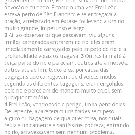
gravemente doente, Frei Leão servia-o com muita
devoção e cuidado. E como numa vez Frei Leão
estava perto de São Francisco e se entregava à
oração, arrebatado em êxtase, foi levado a um rio
muito grande, impetuoso e largo.
2
Aí, ao observar os que passavam, viu alguns
irmãos carrega­dos entrarem no rio; eles eram
imediatamente carregados pelo ímpeto do rio; e a
profundidade voraz os tragava.
3
Outros iam até à
terça parte do rio e pereciam, outros até à meta­de,
outros até ao fim; todos eles, por causa das
bagagens que car­regavam, de diversos modos
segundo as diferentes bagagens, eram engolidos
pelo rio e pereciam de maneira muito cruel, sem
qualquer remédio.
4
Frei Leão, vendo todo o perigo, tinha pena deles.
De repente, apareceram uns frades sem peso
algum ou bagagem de qualquer coisa, nos quais
reluzia unica­mente a santíssima pobreza; entrando
no rio, atravessavam sem nenhum problema.