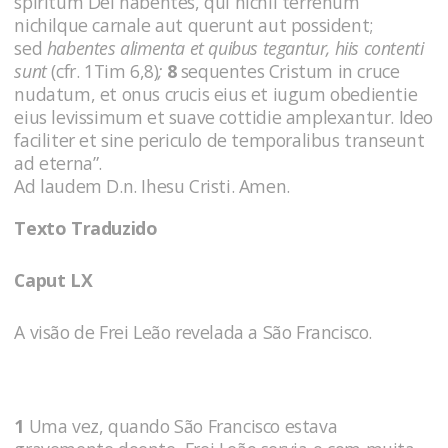
spiritum Dei habentes, qui nichil terrenum
nichilque carnale aut querunt aut possident;
sed
habentes alimenta et quibus tegantur, hiis contenti
sunt
(cfr. 1Tim 6,8)
;
8
sequentes Cristum in cruce
nudatum, et onus crucis eius et iugum obedientie
eius levissimum et suave cottidie amplexantur. Ideo
faciliter et sine periculo de temporalibus transeunt
ad eterna”.
Ad laudem D.n. Ihesu Cristi. Amen.
Texto Traduzido
Caput LX
A visão de Frei Leão revelada a São Francisco.
1
Uma vez, quando São Francisco estava