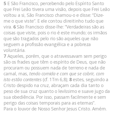
5
E São Francisco, percebendo pelo Espírito Santo
que Frei Leão tivera uma visão, depois que Frei Leão
voltou a si, São Fran­cisco chamou-o e disse: “Dize-
me o que viste”. E ele contou direitinho tudo que
vira.
6
São Francisco disse-lhe: “Verdadeiras são as
coisas que viste, pois o rio é este mundo; os irmãos
que são tragados pelo rio são aqueles que não
seguem a profissão evangélica e a pobre­za
voluntária.
7
Aqueles, porém, que o atravessavam sem perigo
são os frades que têm o espírito de Deus, que não
procuram ou pos­suem nada de terreno e nada de
carnal, mas,
tendo comida e com que se cobrir, com
isto estão contentes
(cf. 1Tm 6,8);
8
estes, seguin­do a
Cristo despido na cruz, abraçam cada dia tanto o
peso de sua cruz quanto o levíssimo e suave jugo da
sua obediência. Por isso, passam facilmente e sem
perigo das coisas temporais para as eternas”.
Para o louvor de Nosso Senhor Jesus Cristo. Amém.