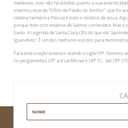
medievais, mas não há dúvidas quanto a sua autenticid
inventou esse de “Ofício da Paixão do Senhor”, que foi 
celebra também a Páscoa e todo o mistério de Jesus. Al
porque feito com retalhos de Salmos conhecidos. Mas é ju
Santo. A Legenda de Santa Clara (30) diz que ela “aprend
igual afeto”. É um dos melhores escritos para demonstrar 
Para está oração estamos usando a sigla OfP. Faremos as 
no pergaminho); OfP ant (antífona) e OfP S1... até OfP S1
CA