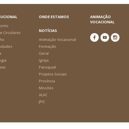
TUCIONAL
ONDE ESTAMOS
ANIMAÇÃO
VOCACIONAL
tores
NOTÍCIAS
e Circulares
ho
Animação Vocacional
nidades
Formação
a
Geral
ogia
Igreja
ias
Paroquial
Projetos Sociais
Província
Missões
ALAC
JPIC