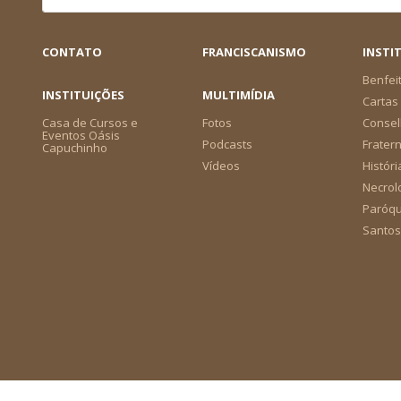
CONTATO
FRANCISCANISMO
INSTI
Benfei
INSTITUIÇÕES
MULTIMÍDIA
Cartas 
Casa de Cursos e
Fotos
Consel
Eventos Oásis
Podcasts
Frater
Capuchinho
Vídeos
Históri
Necrol
Paróqu
Santos