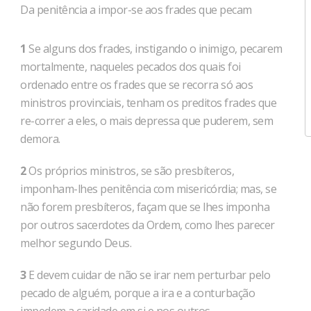
Da penitência a impor-se aos frades que pecam
1
Se alguns dos frades, instigando o inimigo, pecarem
mortalmente, naqueles pecados dos quais foi
ordenado entre os frades que se recorra só aos
ministros provinciais, tenham os preditos frades que
re-correr a eles, o mais depressa que puderem, sem
demora.
2
Os próprios ministros, se são presbíteros,
imponham-lhes penitência com misericórdia; mas, se
não forem presbíteros, façam que se lhes imponha
por outros sacerdotes da Ordem, como lhes parecer
melhor segundo Deus.
3
E devem cuidar de não se irar nem perturbar pelo
pecado de alguém, porque a ira e a conturbação