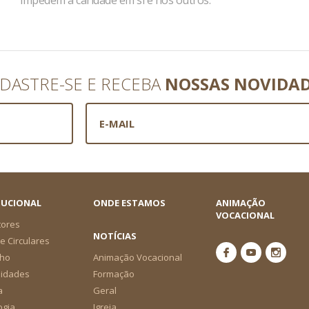
impedem a caridade em si e nos outros.
DASTRE-SE E RECEBA
NOSSAS NOVIDA
TUCIONAL
ONDE ESTAMOS
ANIMAÇÃO
VOCACIONAL
tores
NOTÍCIAS
e Circulares
ho
Animação Vocacional
nidades
Formação
a
Geral
ogia
Igreja