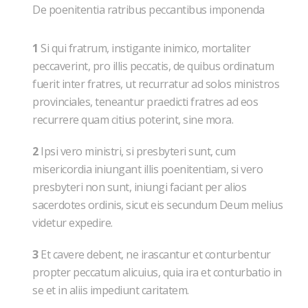
De poenitentia ratribus peccantibus imponenda
1
Si qui fratrum, instigante inimico, mortaliter
peccaverint, pro illis peccatis, de quibus ordinatum
fuerit inter fratres, ut recurratur ad solos ministros
provinciales, teneantur praedicti fratres ad eos
recurrere quam citius poterint, sine mora.
2
Ipsi vero ministri, si presbyteri sunt, cum
misericordia iniungant illis poenitentiam, si vero
presbyteri non sunt, iniungi faciant per alios
sacerdotes ordinis, sicut eis secundum Deum melius
videtur expedire.
3
Et cavere debent, ne irascantur et conturbentur
propter peccatum alicuius, quia ira et conturbatio in
se et in aliis impediunt caritatem.