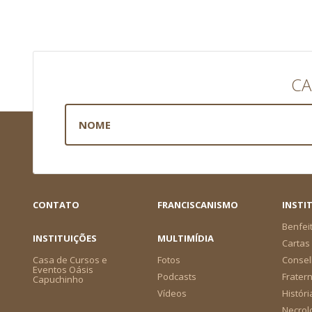
CA
CONTATO
FRANCISCANISMO
INSTI
Benfei
INSTITUIÇÕES
MULTIMÍDIA
Cartas 
Casa de Cursos e
Fotos
Consel
Eventos Oásis
Podcasts
Frater
Capuchinho
Vídeos
Históri
Necrol