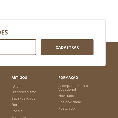
DES
CADASTRAR
ARTIGOS
FORMAÇÃO
Igreja
Acompanhamento
Vocacional
Franciscanismo
Noviciado
Espiritualidade
Pós-noviciado
Fioretti
Postulado
Poesia
Memória