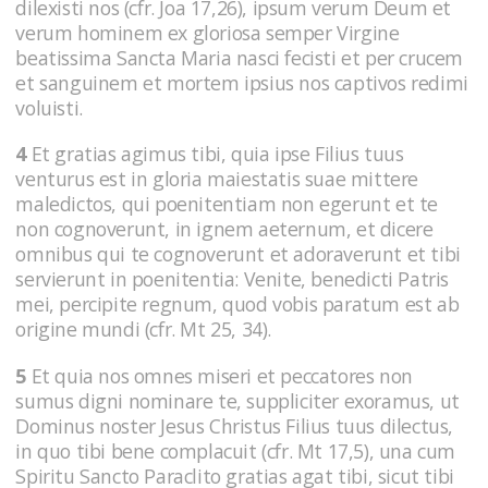
dilexisti nos (cfr. Joa 17,26), ipsum verum Deum et
verum hominem ex gloriosa semper Virgine
beatissima Sancta Maria nasci fecisti et per crucem
et sanguinem et mortem ipsius nos captivos redimi
voluisti.
4
Et gratias agimus tibi, quia ipse Filius tuus
venturus est in gloria maiestatis suae mittere
maledictos, qui poenitentiam non egerunt et te
non cognoverunt, in ignem aeternum, et dicere
omnibus qui te cognoverunt et adoraverunt et tibi
servierunt in poenitentia: Venite, benedicti Patris
mei, percipite regnum, quod vobis paratum est ab
origine mundi (cfr. Mt 25, 34).
5
Et quia nos omnes miseri et peccatores non
sumus digni nominare te, suppliciter exoramus, ut
Dominus noster Jesus Christus Filius tuus dilectus,
in quo tibi bene complacuit (cfr. Mt 17,5), una cum
Spiritu Sancto Paraclito gratias agat tibi, sicut tibi