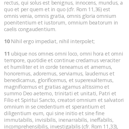
rectus, qui solus est benignus, innocens, mundus, a
quo et per quem et in quo (cfr. Rom 11,36) est
omnis venia, omnis gratia, omnis gloria omnium
poenitentium et iustorum, omnium beatorum in
caelis congaudentium.
10
Nihil ergo impediat, nihil interpolet;
11
ubique nos omnes omni loco, omni hora et omni
tempore, quotidie et continue credamus veraciter
et humiliter et in corde teneamus et amemus,
honoremus, adoremus, serviamus, laudemus et
benedicamus, glorificemus, et superexaltemus,
magnificemus et gratias agamus altissimo et
summo Deo aeterno, trinitati et unitati, Patri et
Filio et Spiritui Sancto, creatori omnium et salvatori
omnium in se credentium et sperantium et
diligentium eum, qui sine initio et sine fine
immutabilis, invisibilis, inenarrabilis, ineffabilis,
incomprehensibilis, investigabilis (cfr. Rom 11,33),