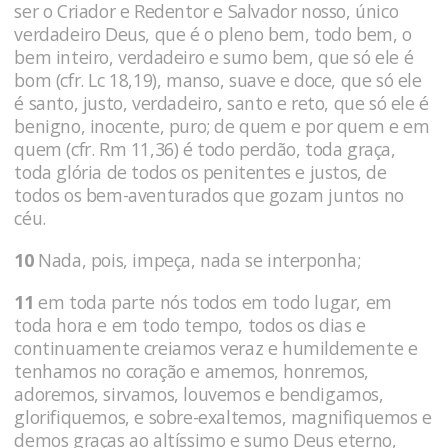
ser o Criador e Redentor e Salvador nosso, único
verdadeiro Deus, que é o pleno bem, todo bem, o
bem inteiro, verdadeiro e sumo bem, que só ele é
bom (cfr. Lc 18,19), manso, suave e doce, que só ele
é santo, justo, verdadeiro, santo e reto, que só ele é
benigno, inocente, puro; de quem e por quem e em
quem (cfr. Rm 11,36) é todo perdão, toda graça,
toda glória de todos os penitentes e justos, de
todos os bem-aventurados que gozam juntos no
céu.
10
Nada, pois, impeça, nada se interponha;
11
em toda parte nós todos em todo lugar, em
toda hora e em todo tempo, todos os dias e
continuamente creiamos veraz e humildemente e
tenhamos no coração e amemos, honremos,
adoremos, sirvamos, louvemos e bendigamos,
glorifiquemos, e sobre-exaltemos, magnifiquemos e
demos graças ao altíssimo e sumo Deus eterno,