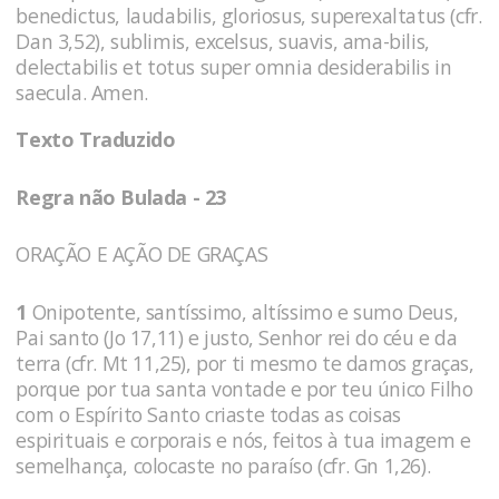
benedictus, laudabilis, gloriosus, superexaltatus (cfr.
Dan 3,52), sublimis, excelsus, suavis, ama-bilis,
delectabilis et totus super omnia desiderabilis in
saecula. Amen.
Texto Traduzido
Regra não Bulada - 23
ORAÇÃO E AÇÃO DE GRAÇAS
1
Onipotente, santíssimo, altíssimo e sumo Deus,
Pai santo (Jo 17,11) e justo, Senhor rei do céu e da
terra (cfr. Mt 11,25), por ti mesmo te damos graças,
porque por tua santa vontade e por teu único Filho
com o Espírito Santo criaste todas as coisas
espirituais e corporais e nós, feitos à tua imagem e
semelhança, colocaste no paraíso (cfr. Gn 1,26).