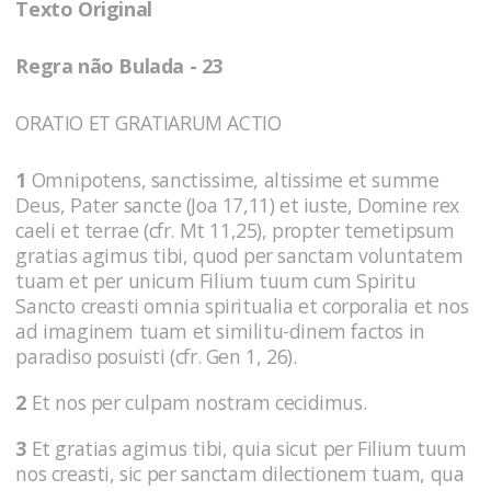
Texto Original
Regra não Bulada - 23
ORATIO ET GRATIARUM ACTIO
1
Omnipotens, sanctissime, altissime et summe
Deus, Pater sancte (Joa 17,11) et iuste, Domine rex
caeli et terrae (cfr. Mt 11,25), propter temetipsum
gratias agimus tibi, quod per sanctam voluntatem
tuam et per unicum Filium tuum cum Spiritu
Sancto creasti omnia spiritualia et corporalia et nos
ad imaginem tuam et similitu-dinem factos in
paradiso posuisti (cfr. Gen 1, 26).
2
Et nos per culpam nostram cecidimus.
3
Et gratias agimus tibi, quia sicut per Filium tuum
nos creasti, sic per sanctam dilectionem tuam, qua