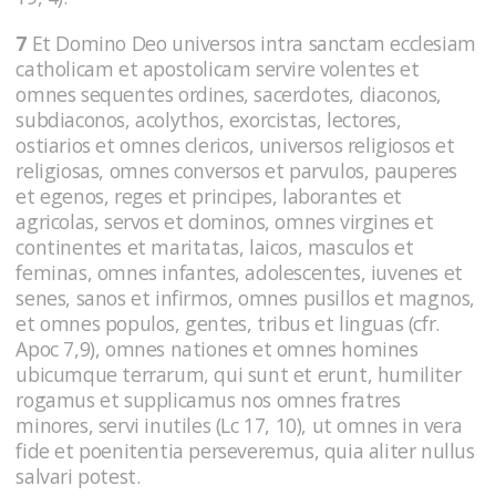
7
Et Domino Deo universos intra sanctam ecclesiam
catholicam et apostolicam servire volentes et
omnes sequentes ordines, sacerdotes, diaconos,
subdiaconos, acolythos, exorcistas, lectores,
ostiarios et omnes clericos, universos religiosos et
religiosas, omnes conversos et parvulos, pauperes
et egenos, reges et principes, laborantes et
agricolas, servos et dominos, omnes virgines et
continentes et maritatas, laicos, masculos et
feminas, omnes infantes, adolescentes, iuvenes et
senes, sanos et infirmos, omnes pusillos et magnos,
et omnes populos, gentes, tribus et linguas (cfr.
Apoc 7,9), omnes nationes et omnes homines
ubicumque terrarum, qui sunt et erunt, humiliter
rogamus et supplicamus nos omnes fratres
minores, servi inutiles (Lc 17, 10), ut omnes in vera
fide et poenitentia perseveremus, quia aliter nullus
salvari potest.