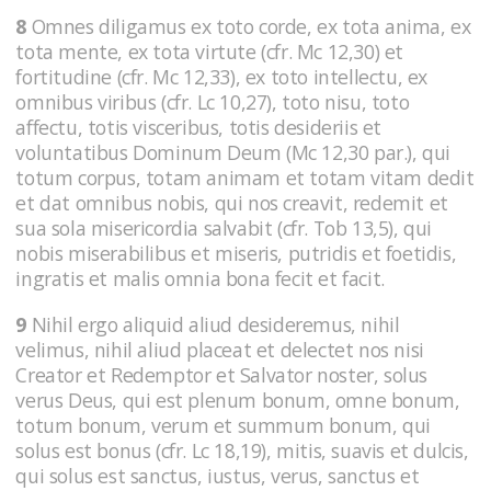
8
Omnes diligamus ex toto corde, ex tota anima, ex
tota mente, ex tota virtute (cfr. Mc 12,30) et
fortitudine (cfr. Mc 12,33), ex toto intellectu, ex
omnibus viribus (cfr. Lc 10,27), toto nisu, toto
affectu, totis visceribus, totis desideriis et
voluntatibus Dominum Deum (Mc 12,30 par.), qui
totum corpus, totam animam et totam vitam dedit
et dat omnibus nobis, qui nos creavit, redemit et
sua sola misericordia salvabit (cfr. Tob 13,5), qui
nobis miserabilibus et miseris, putridis et foetidis,
ingratis et malis omnia bona fecit et facit.
9
Nihil ergo aliquid aliud desideremus, nihil
velimus, nihil aliud placeat et delectet nos nisi
Creator et Redemptor et Salvator noster, solus
verus Deus, qui est plenum bonum, omne bonum,
totum bonum, verum et summum bonum, qui
solus est bonus (cfr. Lc 18,19), mitis, suavis et dulcis,
qui solus est sanctus, iustus, verus, sanctus et