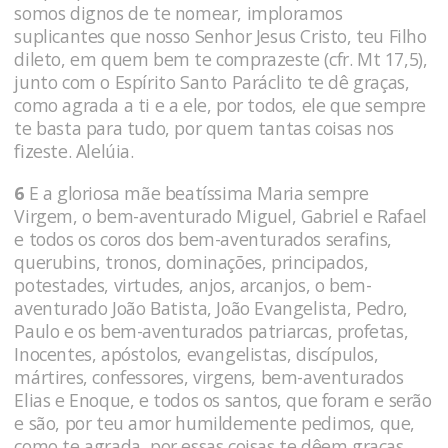
somos dignos de te nomear, imploramos
suplicantes que nosso Senhor Jesus Cristo, teu Filho
dileto, em quem bem te comprazeste (cfr. Mt 17,5),
junto com o Espírito Santo Paráclito te dê graças,
como agrada a ti e a ele, por todos, ele que sempre
te basta para tudo, por quem tantas coisas nos
fizeste. Alelúia.
6
E a gloriosa mãe beatíssima Maria sempre
Virgem, o bem-aventurado Miguel, Gabriel e Rafael
e todos os coros dos bem-aventurados serafins,
querubins, tronos, dominações, principados,
potestades, virtudes, anjos, arcanjos, o bem-
aventurado João Batista, João Evangelista, Pedro,
Paulo e os bem-aventurados patriarcas, profetas,
Inocentes, apóstolos, evangelistas, discípulos,
mártires, confessores, virgens, bem-aventurados
Elias e Enoque, e todos os santos, que foram e serão
e são, por teu amor humildemente pedimos, que,
como te agrada, por essas coisas te dêem graças,