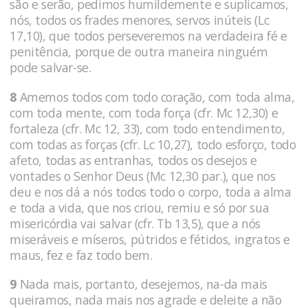
são e serão, pedimos humildemente e suplicamos,
nós, todos os frades menores, servos inúteis (Lc
17,10), que todos perseveremos na verdadeira fé e
penitência, porque de outra maneira ninguém
pode salvar-se.
8
Amemos todos com todo coração, com toda alma,
com toda mente, com toda força (cfr. Mc 12,30) e
fortaleza (cfr. Mc 12, 33), com todo entendimento,
com todas as forças (cfr. Lc 10,27), todo esforço, todo
afeto, todas as entranhas, todos os desejos e
vontades o Senhor Deus (Mc 12,30 par.), que nos
deu e nos dá a nós todos todo o corpo, toda a alma
e toda a vida, que nos criou, remiu e só por sua
misericórdia vai salvar (cfr. Tb 13,5), que a nós
miseráveis e míseros, pútridos e fétidos, ingratos e
maus, fez e faz todo bem.
9
Nada mais, portanto, desejemos, na-da mais
queiramos, nada mais nos agrade e deleite a não