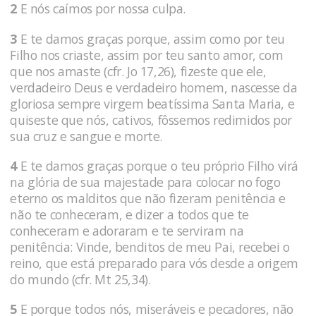
2
E nós caímos por nossa culpa.
3
E te damos graças porque, assim como por teu
Filho nos criaste, assim por teu santo amor, com
que nos amaste (cfr. Jo 17,26), fizeste que ele,
verdadeiro Deus e verdadeiro homem, nascesse da
gloriosa sempre virgem beatíssima Santa Maria, e
quiseste que nós, cativos, fôssemos redimidos por
sua cruz e sangue e morte.
4
E te damos graças porque o teu próprio Filho virá
na glória de sua majestade para colocar no fogo
eterno os malditos que não fizeram penitência e
não te conheceram, e dizer a todos que te
conheceram e adoraram e te serviram na
penitência: Vinde, benditos de meu Pai, recebei o
reino, que está preparado para vós desde a origem
do mundo (cfr. Mt 25,34).
5
E porque todos nós, miseráveis e pecadores, não