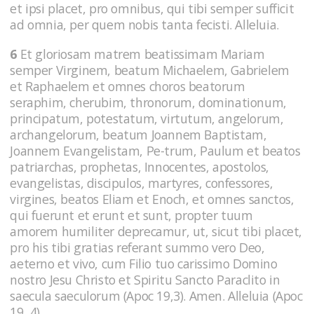
et ipsi placet, pro omnibus, qui tibi semper sufficit
ad omnia, per quem nobis tanta fecisti. Alleluia.
6
Et gloriosam matrem beatissimam Mariam
semper Virginem, beatum Michaelem, Gabrielem
et Raphaelem et omnes choros beatorum
seraphim, cherubim, thronorum, dominationum,
principatum, potestatum, virtutum, angelorum,
archangelorum, beatum Joannem Baptistam,
Joannem Evangelistam, Pe-trum, Paulum et beatos
patriarchas, prophetas, Innocentes, apostolos,
evangelistas, discipulos, martyres, confessores,
virgines, beatos Eliam et Enoch, et omnes sanctos,
qui fuerunt et erunt et sunt, propter tuum
amorem humiliter deprecamur, ut, sicut tibi placet,
pro his tibi gratias referant summo vero Deo,
aeterno et vivo, cum Filio tuo carissimo Domino
nostro Jesu Christo et Spiritu Sancto Paraclito in
saecula saeculorum (Apoc 19,3). Amen. Alleluia (Apoc
19, 4).