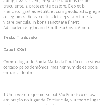
aufugit.
8
Ovis vero, erepta de faucibus bestie
truculente, s. protegente pastore, Deo et b.
Francisco, gratias retulit, et cum gaudio ad s. gregis
collegium rediens, doctus deinceps tam funesta
vitare pericula, in bona sanctitate finivit.
Ad laudem et gloriam D. n. Ihesu Cristi. Amen.
Texto Traduzido
Caput XXVI
Como o lugar de Santa Maria da Porciúncula estava
cercado pelos demônios, mas nenhum deles podia
entrar lá dentro.
1
Uma vez em que nosso pai São Francisco estava
em oração no lugar da Porciúncula, viu todo o lugar