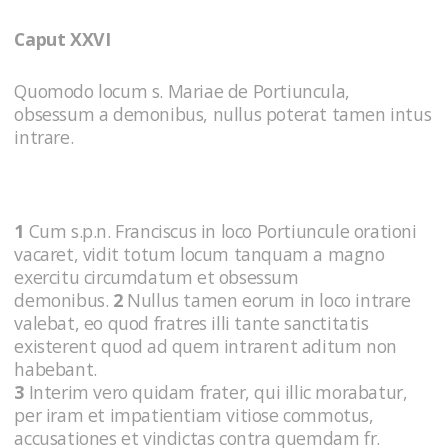
Caput XXVI
Quomodo locum s. Mariae de Portiuncula,
obsessum a demonibus, nullus poterat tamen intus
intrare.
1
Cum s.p.n. Franciscus in loco Portiuncule orationi
vacaret, vidit totum locum tanquam a magno
exercitu circumdatum et obsessum
demonibus.
2
Nullus tamen eorum in loco intrare
valebat, eo quod fratres illi tante sanctitatis
existerent quod ad quem intrarent aditum non
habebant.
3
Interim vero quidam frater, qui illic morabatur,
per iram et impatientiam vitiose commotus,
accusationes et vindictas contra quemdam fr.