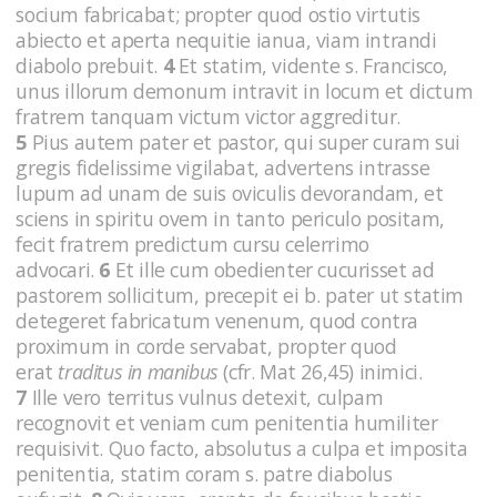
socium fabricabat; propter quod ostio virtutis
abiecto et aperta nequitie ianua, viam intrandi
diabolo prebuit.
4
Et statim, vidente s. Francisco,
unus illorum demonum intravit in locum et dictum
fratrem tanquam victum victor aggreditur.
5
Pius autem pater et pastor, qui super curam sui
gregis fidelissime vigilabat, advertens intrasse
lupum ad unam de suis oviculis devorandam, et
sciens in spiritu ovem in tanto periculo positam,
fecit fratrem predictum cursu celerrimo
advocari.
6
Et ille cum obedienter cucurisset ad
pastorem sollicitum, precepit ei b. pater ut statim
detegeret fabricatum venenum, quod contra
proximum in corde servabat, propter quod
erat
traditus in manibus
(cfr. Mat 26,45)
inimici.
7
Ille vero territus vulnus detexit, culpam
recognovit et veniam cum penitentia humiliter
requisivit. Quo facto, absolutus a culpa et imposita
penitentia, statim coram s. patre diabolus