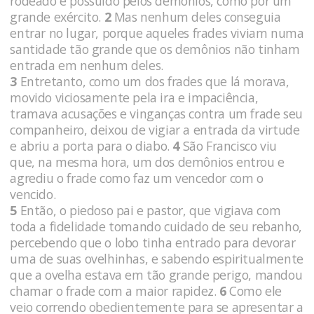
rodeado e possuído pelos demônios, como por um
grande exército.
2
Mas nenhum deles conseguia
entrar no lugar, porque aqueles frades viviam numa
santidade tão grande que os demônios não tinham
entrada em nenhum deles.
3
Entretanto, como um dos frades que lá morava,
movido viciosamente pela ira e impaciência,
tramava acusações e vinganças contra um frade seu
companheiro, deixou de vigiar a entrada da virtude
e abriu a porta para o diabo.
4
São Francisco viu
que, na mesma hora, um dos demônios entrou e
agrediu o frade como faz um vencedor com o
vencido.
5
Então, o piedoso pai e pastor, que vigiava com
toda a fidelidade tomando cuidado de seu rebanho,
percebendo que o lobo tinha entrado para devorar
uma de suas ovelhinhas, e sabendo espiritualmente
que a ovelha estava em tão grande perigo, mandou
chamar o frade com a maior rapidez.
6
Como ele
veio correndo obedientemente para se apresentar a