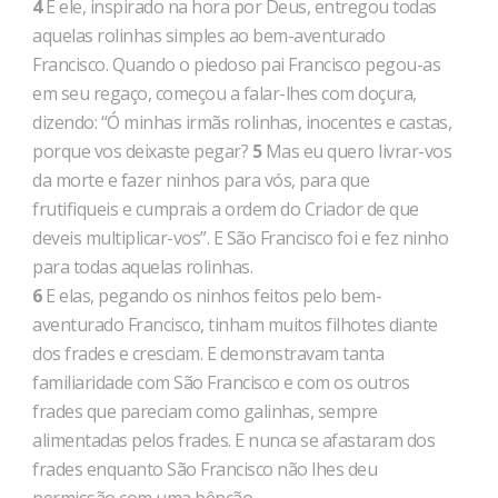
4
E ele, inspirado na hora por Deus, entregou todas
aquelas rolinhas simples ao bem-aventurado
Francisco. Quando o piedoso pai Francisco pegou-as
em seu regaço, começou a falar-lhes com doçura,
dizendo: “Ó minhas irmãs rolinhas, inocentes e castas,
porque vos deixaste pegar?
5
Mas eu quero livrar-vos
da morte e fazer ninhos para vós, para que
frutifiqueis e cumprais a ordem do Criador de que
deveis multiplicar-vos”. E São Francisco foi e fez ninho
para todas aquelas rolinhas.
6
E elas, pegando os ninhos feitos pelo bem-
aventurado Francisco, tinham muitos filhotes diante
dos frades e cresciam. E demonstravam tanta
familiaridade com São Francisco e com os outros
frades que pareciam como galinhas, sempre
alimentadas pelos frades. E nunca se afastaram dos
frades enquanto São Francisco não lhes deu