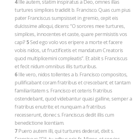
4
Ille autem, statim inspiratus a Deo, omnes illas
turtures simplices tradidit b. Francisco. Quas cum pius
pater Franciscus sumpsisset in gremio, cepit eis
dulcissime alloqui, dicens: “O sorores mee turtures,
simplices, innocentes et caste, quare permisistis vos
capi?
5
Sed ego volo vos eripere a morte et facere
vobis nidos, ut fructificetis et mandatum Creatoris
quod multiplicemini compleatis”. Et abiit s Franciscus
et fecit nidum omnibus illis turturibus.
6
Ille vero, nidos tollentes a b. Francisco compositos,
pullificabant coram fratribus et crescebant; et tantam
familiaritatem s. Francisco et ceteris fratribus
ostendebant, quod videbantur quasi galline, semper a
fratribus enutrite; et nunquam a fratribus
recesserunt, donec s. Franciscus dedit illis cum
benedictione licentiam.
7
Puero autem illi, qui turtures dederat, dixit s.