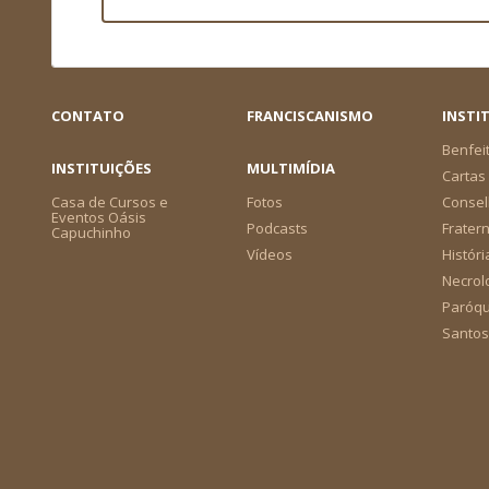
CONTATO
FRANCISCANISMO
INSTI
Benfei
INSTITUIÇÕES
MULTIMÍDIA
Cartas 
Casa de Cursos e
Fotos
Consel
Eventos Oásis
Podcasts
Frater
Capuchinho
Vídeos
Históri
Necrol
Paróqu
Santos