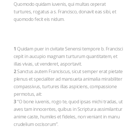
Quomodo quidam iuvenis, qui multas ceperat
turtures, rogatus a s. Francisco, donavit eas sibi, et
quomodo fecit eis nidum.
1
Quidam puer in civitate Senensi tempore b. Francisci
cepit in aucupio magnam turturum quantitatem, et
illas vivas, ut venderet, asportavit.
2
Sanctus autem Franciscus, sicut semper erat pietate
plenus et specialiter ad mansueta animalia mirabiliter
compassivus, turtures illas aspiciens, compassione
permotus, ait:
3
“O bone iuvenis, rogo te, quod ipsas michi tradas, ut
aves tam innocentes, quibus in Scriptura assimilantur
anime caste, humiles et fideles, non veniant in manu
crudelium occisorum”.