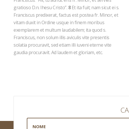
Franciscus: “Fili, tu adhuc eris fr. Minor, et servies
gratioso D.n. Ihesu Cristo”.
8
Et ita fuit; nam sicut ei s.
Franciscus predixerat, factus est postea fr. Minor, et
vitam duxit in Ordine usque in finem moribus
exemplarem et multum laudabilem; ita quod s.
Franciscus, non solum illis aviculis vite presentis
solatia procuravit, sed etiam illi iuveni eterne vite
gaudia procuravit. Ad laudem et gloriam, etc.
CA