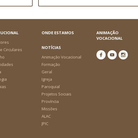
TUCIONAL
ONDE ESTAMOS
ANIMAÇÃO
VOCACIONAL
tores
NOTÍCIAS
e Circulares
ho
Animação Vocacional
nidades
Formação
a
Geral
ogia
Igreja
ias
Paroquial
Projetos Sociais
Província
Missões
ALAC
JPIC