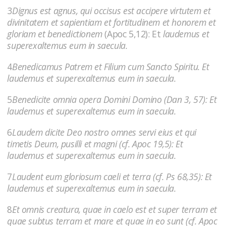
3
Dignus est agnus, qui occisus est accipere virtutem et
divinitatem et sapientiam et fortitudinem et honorem et
gloriam et benedictionem
(Apoc 5,12): Et
laudemus et
superexaltemus eum in saecula.
4
Benedicamus Patrem et Filium cum Sancto Spiritu. Et
laudemus et superexaltemus eum in saecula.
5
Benedicite omnia opera Domini Domino (Dan 3, 57): Et
laudemus et superexaltemus eum in saecula.
6
Laudem dicite Deo nostro omnes servi eius et qui
timetis Deum, pusilli et magni (cf. Apoc 19,5): Et
laudemus et superexaltemus eum in saecula.
7
Laudent eum gloriosum caeli et terra (cf. Ps 68,35): Et
laudemus et superexaltemus eum in saecula.
8
Et omnis creatura, quae in caelo est et super terram et
quae subtus terram et mare et quae in eo sunt (cf. Apoc