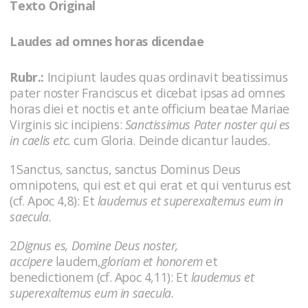
Texto Original
Laudes ad omnes horas dicendae
Rubr.:
Incipiunt laudes quas ordinavit beatissimus
pater noster Franciscus et dicebat ipsas ad omnes
horas diei et noctis et ante officium beatae Mariae
Virginis sic incipiens:
Sanctissimus Pater noster qui es
in caelis etc.
cum Gloria. Deinde dicantur laudes.
1Sanctus, sanctus, sanctus Dominus Deus
omnipotens, qui est et qui erat et qui venturus est
(cf. Apoc 4,8): Et
laudemus et superexaltemus eum in
saecula.
2
Dignus es, Domine Deus noster,
accipere
laudem,
gloriam et honorem
et
benedictionem (cf. Apoc 4,11): Et
laudemus et
superexaltemus eum in saecula.