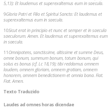
5,13): Et laudemus et superexaltemus eum in saecula.
9
Gloria Patri et Filio et Spiritui Sancto: Et laudemus et
superexaltemus eum in saecula.
10
Sicut erat in principio et nunc et semper et in saecula
saeculorum. Amen. Et laudemus et superexaltemus eum
in saecula.
11
Omnipotens, sanctissime, altissime et summe Deus,
omne bonum, summum bonum, totum bonum, qui
solus es bonus (cf. Lc 18,19); tibi reddamus omnem
laudem, omnem gloriam, omnem gratiam, omnem
honorem, omnem benedictionem et omnia bona. Fiat.
Fiat. Amen.
Texto Traduzido
Laudes ad omnes horas dicendae