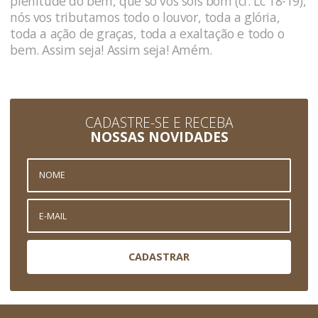
plenitude do bem, que só vós sois bom (cf. Lc 18-19),
nós vos tributamos todo o louvor, toda a glória,
toda a ação de graças, toda a exaltação e todo o
bem. Assim seja! Assim seja! Amém.
CADASTRE-SE E RECEBA
NOSSAS NOVIDADES
CADASTRAR