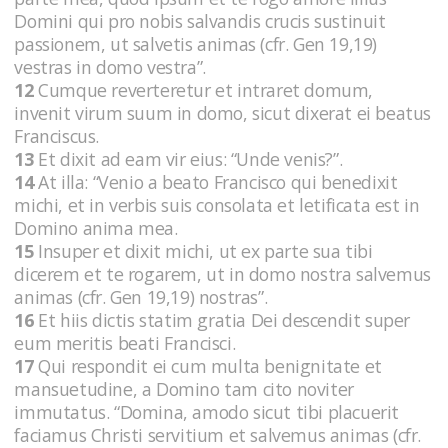
Domini qui pro nobis salvandis crucis sustinuit
passionem, ut salvetis animas (cfr. Gen 19,19)
vestras in domo vestra”.
12
Cumque reverteretur et intraret domum,
invenit virum suum in domo, sicut dixerat ei beatus
Franciscus.
13
Et dixit ad eam vir eius: “Unde venis?”.
14
At illa: “Venio a beato Francisco qui benedixit
michi, et in verbis suis consolata et letificata est in
Domino anima mea.
15
Insuper et dixit michi, ut ex parte sua tibi
dicerem et te rogarem, ut in domo nostra salvemus
animas (cfr. Gen 19,19) nostras”.
16
Et hiis dictis statim gratia Dei descendit super
eum meritis beati Francisci.
17
Qui respondit ei cum multa benignitate et
mansuetudine, a Domino tam cito noviter
immutatus. “Domina, amodo sicut tibi placuerit
faciamus Christi servitium et salvemus animas (cfr.