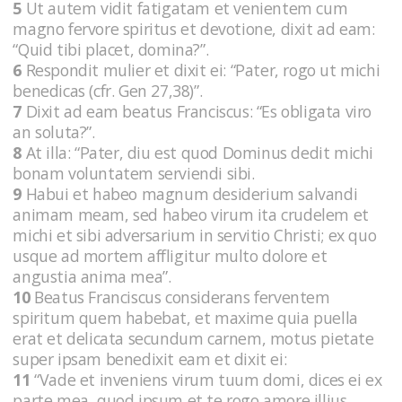
5
Ut autem vidit fatigatam et venientem cum
magno fervore spiritus et devotione, dixit ad eam:
“Quid tibi placet, domina?”.
6
Respondit mulier et dixit ei: “Pater, rogo ut michi
benedicas (cfr. Gen 27,38)”.
7
Dixit ad eam beatus Franciscus: “Es obligata viro
an soluta?”.
8
At illa: “Pater, diu est quod Dominus dedit michi
bonam voluntatem serviendi sibi.
9
Habui et habeo magnum desiderium salvandi
animam meam, sed habeo virum ita crudelem et
michi et sibi adversarium in servitio Christi; ex quo
usque ad mortem affligitur multo dolore et
angustia anima mea”.
10
Beatus Franciscus considerans ferventem
spiritum quem habebat, et maxime quia puella
erat et delicata secundum carnem, motus pietate
super ipsam benedixit eam et dixit ei:
11
“Vade et inveniens virum tuum domi, dices ei ex
parte mea, quod ipsum et te rogo amore illius