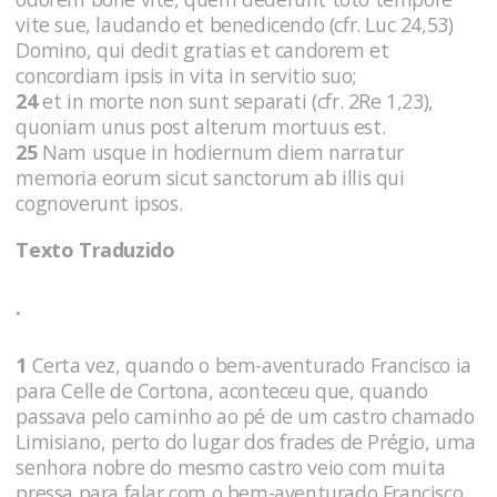
vite sue, laudando et benedicendo (cfr. Luc 24,53)
Domino, qui dedit gratias et candorem et
concordiam ipsis in vita in servitio suo;
24
et in morte non sunt separati (cfr. 2Re 1,23),
quoniam unus post alterum mortuus est.
25
Nam usque in hodiernum diem narratur
memoria eorum sicut sanctorum ab illis qui
cognoverunt ipsos.
Texto Traduzido
.
1
Certa vez, quando o bem-aventurado Francisco ia
para Celle de Cortona, aconteceu que, quando
passava pelo caminho ao pé de um castro chamado
Limisiano, perto do lugar dos frades de Prégio, uma
senhora nobre do mesmo castro veio com muita
pressa para falar com o bem-aventurado Francisco.