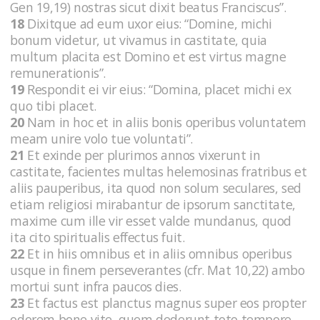
Gen 19,19) nostras sicut dixit beatus Franciscus”.
18
Dixitque ad eum uxor eius: “Domine, michi
bonum videtur, ut vivamus in castitate, quia
multum placita est Domino et est virtus magne
remunerationis”.
19
Respondit ei vir eius: “Domina, placet michi ex
quo tibi placet.
20
Nam in hoc et in aliis bonis operibus voluntatem
meam unire volo tue voluntati”.
21
Et exinde per plurimos annos vixerunt in
castitate, facientes multas helemosinas fratribus et
aliis pauperibus, ita quod non solum seculares, sed
etiam religiosi mirabantur de ipsorum sanctitate,
maxime cum ille vir esset valde mundanus, quod
ita cito spiritualis effectus fuit.
22
Et in hiis omnibus et in aliis omnibus operibus
usque in finem perseverantes (cfr. Mat 10,22) ambo
mortui sunt infra paucos dies.
23
Et factus est planctus magnus super eos propter
odorem bone vite, quem dederunt toto tempore