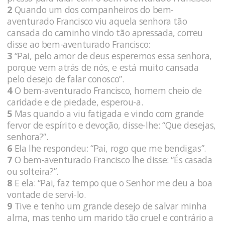
2
Quando um dos companheiros do bem-
aventurado Francisco viu aquela senhora tão
cansada do caminho vindo tão apressada, correu
disse ao bem-aventurado Francisco:
3
“Pai, pelo amor de deus esperemos essa senhora,
porque vem atrás de nós, e está muito cansada
pelo desejo de falar conosco”.
4
O bem-aventurado Francisco, homem cheio de
caridade e de piedade, esperou-a.
5
Mas quando a viu fatigada e vindo com grande
fervor de espírito e devoção, disse-lhe: “Que desejas,
senhora?”.
6
Ela lhe respondeu: “Pai, rogo que me bendigas”.
7
O bem-aventurado Francisco lhe disse: “És casada
ou solteira?”.
8
E ela: “Pai, faz tempo que o Senhor me deu a boa
vontade de servi-lo.
9
Tive e tenho um grande desejo de salvar minha
alma, mas tenho um marido tão cruel e contrário a