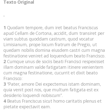
Texto Original
.
1
Quodam tempore, dum iret beatus Franciscus
apud Cellam de Cortona, accidit, dum transiret per
viam subtus quoddam castrum, quod vocatur
Limisianum, prope locum fratrum de Pregio, ut
quedam nobilis domina eiusdem castri cum magna
festinatione veniret ad loquendum beato Francisco.
2
Cumque unus de sociis beati Francisci respexisset
illam dominam valde fatigatam itinere venientem
cum magna festinatione, cucurrit et dixit beato
Francisco:
3
“Pater, amore Dei expectemus istam dominam,
quia venit post nos, que multum fatigata est ex
desiderio loquendi nobiscum”.
4
Beatus Franciscus sicut homo caritatis plenus et
pietate expectavit eam.