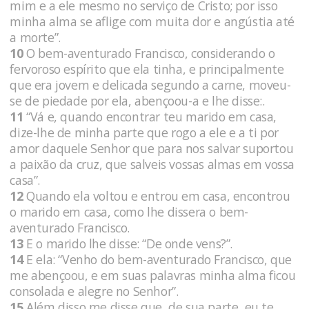
mim e a ele mesmo no serviço de Cristo; por isso
minha alma se aflige com muita dor e angústia até
a morte”.
10
O bem-aventurado Francisco, considerando o
fervoroso espírito que ela tinha, e principalmente
que era jovem e delicada segundo a carne, moveu-
se de piedade por ela, abençoou-a e lhe disse:.
11
“Vá e, quando encontrar teu marido em casa,
dize-lhe de minha parte que rogo a ele e a ti por
amor daquele Senhor que para nos salvar suportou
a paixão da cruz, que salveis vossas almas em vossa
casa”.
12
Quando ela voltou e entrou em casa, encontrou
o marido em casa, como lhe dissera o bem-
aventurado Francisco.
13
E o marido lhe disse: “De onde vens?”.
14
E ela: “Venho do bem-aventurado Francisco, que
me abençoou, e em suas palavras minha alma ficou
consolada e alegre no Senhor”.
15
Além disso me disse que, de sua parte, eu te